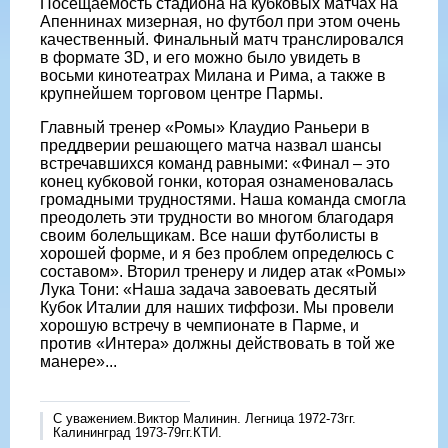
Посещаемость стадиона на кубковых матчах на
Апеннинах мизерная, но футбол при этом очень
качественный. Финальный матч транслировался
в формате 3D, и его можно было увидеть в
восьми кинотеатрах Милана и Рима, а также в
крупнейшем торговом центре Пармы.
Главный тренер «Ромы» Клаудио Раньери в
преддверии решающего матча назвал шансы
встречавшихся команд равными: «Финал – это
конец кубковой гонки, которая ознаменовалась
громадными трудностями. Наша команда смогла
преодолеть эти трудности во многом благодаря
своим болельщикам. Все наши футболисты в
хорошей форме, и я без проблем определюсь с
составом». Вторил тренеру и лидер атак «Ромы»
Лука Тони: «Наша задача завоевать десятый
Кубок Италии для наших тиффози. Мы провели
хорошую встречу в чемпионате в Парме, и
против «Интера» должны действовать в той же
манере»...
С уважением.Виктор Малинин. Легница 1972-73гг.
Калининград 1973-79гг.КТИ.