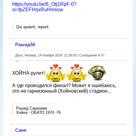
https://youtu.be/6_Otj1RpF-0?
si=fpZEFHrjxRuHmssw
Qui quaerit, reperit
Рашид56
Дата: Четверг, 14 Ноября 2024, 11:28:03 | Сообщение #
47
ХОЙНА рулит!
А где проводился финал? Может я ошибаюсь,
это не гарнизонный (Хойновский) стадион...
Рашид Сиразиев
Хойна - ОБАТО 1974 -76
Саня