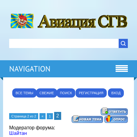
NAVIGATION
ВСЕ ТЕМЫ
СВЕЖИЕ
ПОИСК
РЕГИСТРАЦИЯ
ВХОД
2
Страница
2
из
2
«
1
Модератор форума:
Шайтан