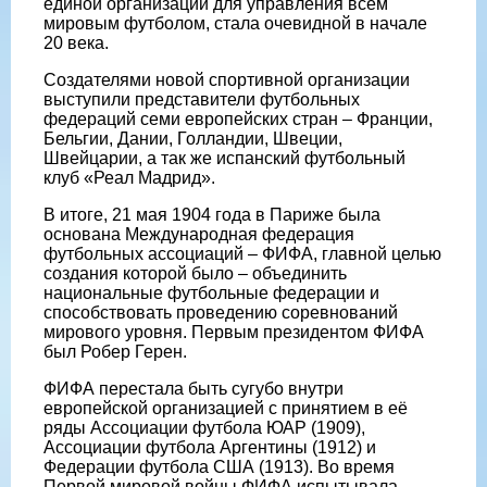
единой организации для управления всем
мировым футболом, стала очевидной в начале
20 века.
Создателями новой спортивной организации
выступили представители футбольных
федераций семи европейских стран – Франции,
Бельгии, Дании, Голландии, Швеции,
Швейцарии, а так же испанский футбольный
клуб «Реал Мадрид».
В итоге, 21 мая 1904 года в Париже была
основана Международная федерация
футбольных ассоциаций – ФИФА, главной целью
создания которой было – объединить
национальные футбольные федерации и
способствовать проведению соревнований
мирового уровня. Первым президентом ФИФА
был Робер Герен.
ФИФА перестала быть сугубо внутри
европейской организацией с принятием в её
ряды Ассоциации футбола ЮАР (1909),
Ассоциации футбола Аргентины (1912) и
Федерации футбола США (1913). Во время
Первой мировой войны ФИФА испытывала