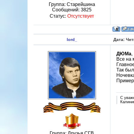
Группа: Старейшина
Сообщений:
3825
Статус:
Отсутствует
lord_
Дата: Чет
ДЮМа
,
Все на 
Главное
Так был
Ночевка
Примерн
С уваж
Калинин
Группа: Друзья СГВ