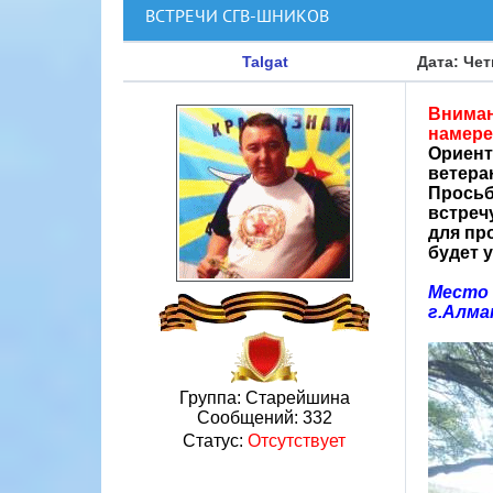
ВСТРЕЧИ СГВ-ШНИКОВ
Talgat
Дата: Чет
Вниман
намере
Ориент
ветера
Просьб
встреч
для про
будет 
Место 
г.Алм
Группа: Старейшина
Сообщений:
332
Статус:
Отсутствует