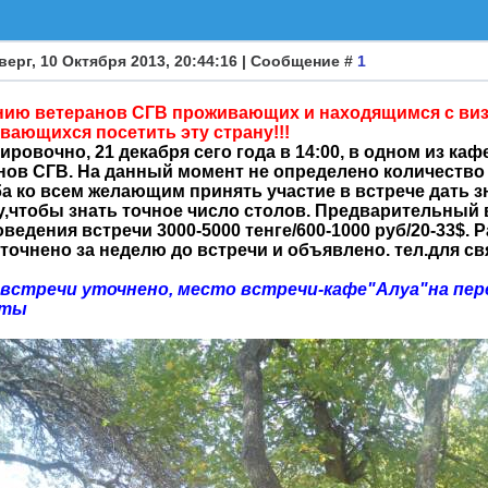
верг, 10 Октября 2013, 20:44:16 | Сообщение #
1
ию ветеранов СГВ проживающих и находящимся с визит
вающихся посетить эту страну!!!
ировочно, 21 декабря сего года в 14:00, в одном из ка
нов СГВ. На данный момент не определено количество
а ко всем желающим принять участие в встрече дать з
у,чтобы знать точное число столов. Предварительный вз
ведения встречи 3000-5000 тенге/600-1000 руб/20-33$. 
уточнено за неделю до встречи и объявлено. тел.для св
встречи уточнено, место встречи-кафе"Алуа"на пере
аты