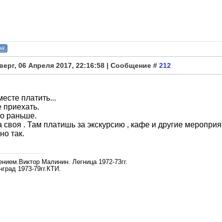
верг, 06 Апреля 2017, 22:16:58 | Сообщение #
212
месте платить...
 приехать.
о раньше.
 своя . Там платишь за экскурсию , кафе и другие мероприят
о так.
ением.Виктор Малинин. Легница 1972-73гг.
град 1973-79гг.КТИ.