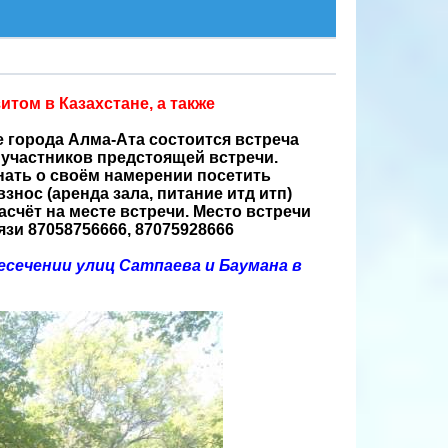
ом в Казахстане, а также
фе города Алма-Ата состоится встреча
 участников предстоящей встречи.
нать о своём намерении посетить
нос (аренда зала, питание итд итп)
Расчёт на месте встречи. Место встречи
язи 87058756666, 87075928666
сечении улиц Сатпаева и Баумана в