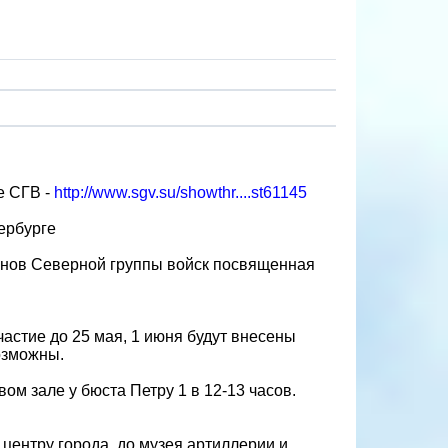
е СГВ -
http://www.sgv.su/showthr....st61145
ербурге
ранов Северной группы войск посвященная
астие до 25 мая, 1 июня будут внесены
озможны.
ом зале у бюста Петру 1 в 12-13 часов.
о центру города ,до музея артиллерии и