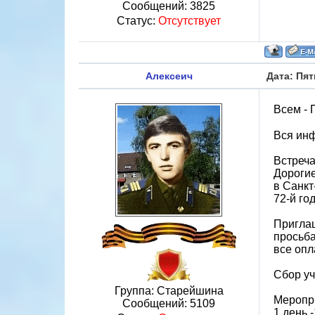
Сообщений:
3825
Статус:
Отсутствует
Алексеич
Дата: Пят
Всем - 
Вся инф
Встреча
Дороги
в Санкт
72-й го
Приглаш
просьба
все опл
Сбор уч
Группа: Старейшина
Меропр
Сообщений:
5109
1 день 