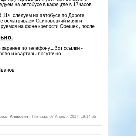
едуем на автобусе в кафе ,где в 17часов
.В 11ч. следуем на автобусе по Дороге
лее осматриваем Осиновецкий маяк и
ируемся на фоне крепости Орешек , после
ьно.
аранее по телефону....Вот ссылки -
_metro и квартиры посуточно---
 Иванов
ровал
Алексеич
-
Пятница, 07 Апреля 2017, 19:14:56