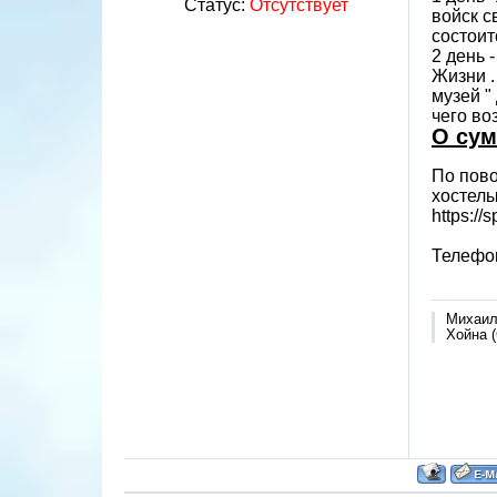
Статус:
Отсутствует
войск с
состоит
2 день 
Жизни .
музей "
чего во
О сум
По пово
хостелы-
https://
Телефон
Михаи
Хойна (