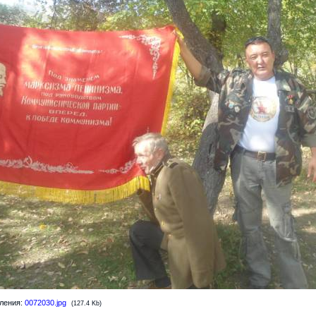
ления:
0072030.jpg
(127.4 Kb)