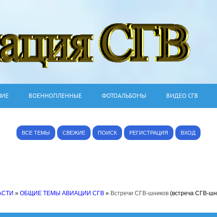
ШИЕ
ВОЕННОПЛЕННЫЕ
ФОТОАЛЬБОМЫ
ВИДЕО СГВ
ВСЕ ТЕМЫ
СВЕЖИЕ
ПОИСК
РЕГИСТРАЦИЯ
ВХОД
АСТИ
»
ОБЩИЕ ТЕМЫ АВИАЦИИ СГВ
»
Встречи СГВ-шников
(встреча СГВ-шн