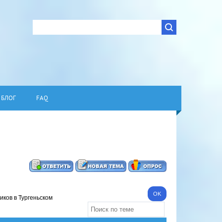
БЛОГ
FAQ
иков в Тургеньском