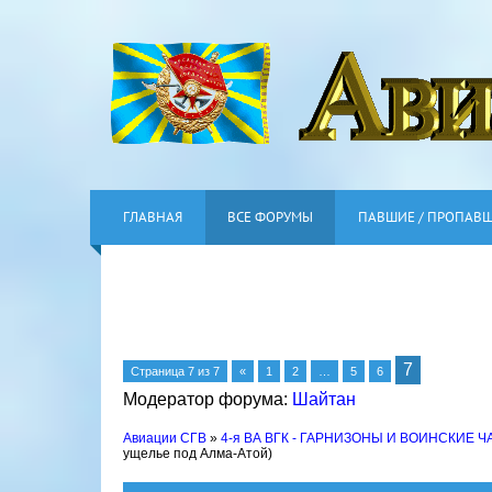
ГЛАВНАЯ
ВСЕ ФОРУМЫ
ПАВШИЕ / ПРОПАВ
7
Страница
7
из
7
«
1
2
…
5
6
Модератор форума:
Шайтан
Авиации СГВ
»
4-я ВА ВГК - ГАРНИЗОНЫ И ВОИНСКИЕ Ч
ущелье под Алма-Атой)