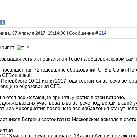
ница, 07 Апреля 2017, 19:14:00 | Сообщение #
214
Привет!
ормация есть в специальной Теме на общевойсковом сайт
 посвященная 72 годовщине образования СГВ в Санкт-Пет
е СГВешники!
-Петербурге 10-11 июня 2017 года состоится встреча вете
довщине образования СГВ.
аются все желающие принять участие в этой встрече.
 для желающих участвовать во встрече подтвердить своё уч
аты за мероприятия после чего все добавления станут нев
астников Встречи состоится на Московском вокзале в светов
иятия
-12-13 часов встреча на вокзале ,13ч.-автобусная поездка п