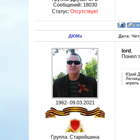
Сообщений:
18030
Статус:
Отсутствует
ДЮМа
Дата: Чет
lord
,
Понял т
Юрий Д
Легница
апрель
1962- 09.03.2021
Группа: Старейшина