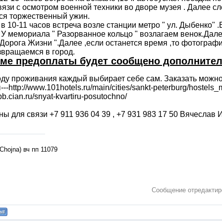
вязи с осмотром военной техники во дворе музея . Далее сл
ся торжественный ужин.
- в 10-11 часов встреча возле станции метро " ул. Дыбенко" 
 У мемориала " Разорванное кольцо " возлагаем венок.Да
 Дорога Жизни ".Далее ,если останется время ,то фотограф
звращаемся в город.
ме предоплаты будет сообщено дополнител
ду проживания каждый выбирает себе сам. Заказать можно з
--http://www.101hotels.ru/main/cities/sankt-peterburg/hostels
spb.cian.ru/snyat-kvartiru-posutochno/
ы для связи +7 911 936 04 39 , +7 931 983 17 50 Вячеслав
л
Chojna) вч пп 11079
Сообщение отредакти