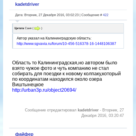
kadetdriver
Дата: Вторник, 27 Декабря 2016, 03:02:23 | Сообщение #
422
Цитата
Саня
(
)
Автор указал на Калининградскую область:
http://www.sgvavia.ru/forum/10-456-516378-16-1448106387
Область то Калининградская,но автором было
взято чужое фото и чуть компанию не стал
собирать для поездки к новому колпаку,который
по координатам находился около озера
Виштынецкое
http://urban3p.ru/object20694/
Сообщение отредактировал
kadetdriver
-
Вторник, 27
Декабря 2016, 03:20:47
файфер