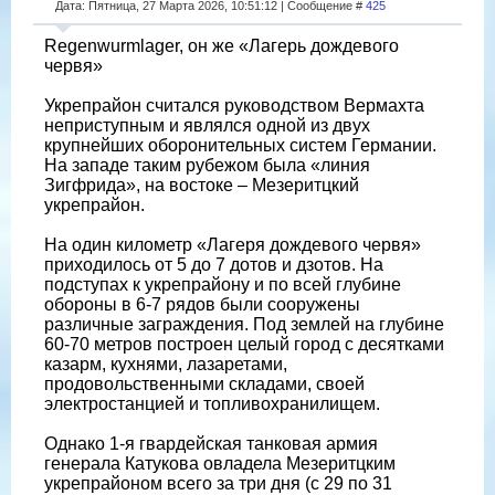
Дата: Пятница, 27 Марта 2026, 10:51:12 | Сообщение #
425
Regenwurmlager, он же «Лагерь дождевого
червя»
Укрепрайон считался руководством Вермахта
неприступным и являлся одной из двух
крупнейших оборонительных систем Германии.
На западе таким рубежом была «линия
Зигфрида», на востоке – Мезеритцкий
укрепрайон.
На один километр «Лагеря дождевого червя»
приходилось от 5 до 7 дотов и дзотов. На
подступах к укрепрайону и по всей глубине
обороны в 6-7 рядов были сооружены
различные заграждения. Под землей на глубине
60-70 метров построен целый город с десятками
казарм, кухнями, лазаретами,
продовольственными складами, своей
электростанцией и топливохранилищем.
Однако 1-я гвардейская танковая армия
генерала Катукова овладела Мезеритцким
укрепрайоном всего за три дня (с 29 по 31