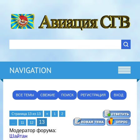
NAVIGATION
ВСЕ ТЕМЫ
СВЕЖИЕ
ПОИСК
РЕГИСТРАЦИЯ
ВХОД
Страница
13
из
13
«
1
2
13
…
11
12
Модератор форума:
Шайтан