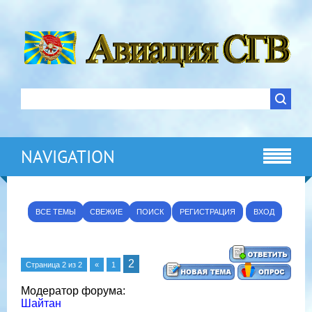
NAVIGATION
ВСЕ ТЕМЫ
СВЕЖИЕ
ПОИСК
РЕГИСТРАЦИЯ
ВХОД
2
Страница
2
из
2
«
1
Модератор форума:
Шайтан