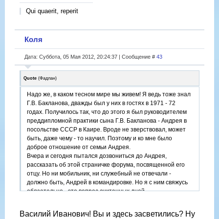
Qui quaerit, reperit
Коля
Дата: Суббота, 05 Мая 2012, 20:24:37 | Сообщение #
43
Quote
(
Фадлан
)
Надо же, в каком тесном мире мы живем! Я ведь тоже знал
Г.В. Бакланова, дважды был у них в гостях в 1971 - 72
годах. Получилось так, что до этого я был руководителем
преддипломной практики сына Г.В. Бакланова - Андрея в
посольстве СССР в Каире. Вроде не зверствовал, может
быть, даже чему - то научил. Поэтому и ко мне было
доброе отношение от семьи Андрея.
Вчера и сегодня пытался дозвониться до Андрея,
рассказать об этой страничке форума, посвященной его
отцу. Но ни мобильник, ни служебный не отвечали -
должно быть, Андрей в командировке. Но я с ним свяжусь
обязательно - это вопрос считанных дней.
А так могу сказать, что Глеб Бакланов мог бы своим сыном
гордиться. Умный, работящий, скромный. Арабист -
Василий Иванович! Вы и здесь засветились? Ну
ближневосточник. Был послом России в Саудовской