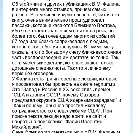
Об этой книге и других публикациях В.М. Фалина
в интернете много отзывов, причем самых
разных. В том числе и хулительных. Я, читая его
книгу, очень внимательно проштудировал
пассажи, которые касаются Ближнего Востока,
ибо я не только знал, о чем в них шла речь, но
более того, был очевидцем многих из событий
67 года или близко соприкасался с людьми,
которых эти события коснулись. В сумме могу
сказать, что по большому счету ближневосточная
часть воспроизведена им достаточно точно. Так,
есть маленькие детали, которые знают только
дотошные специалисты. Так что я лично ему
верю без оговорок.
У Фалина есть три интересные лекции, которые
я посоветовал бы прочесть на сайте regnum.ru
Это "Запад и Россия в ХХ веке:связь времен",
"США и агония СССР: почему Сахаров
предлагал окружить США ядерными зарядами" и
"Как и почему Горбачев простил Яковлеву
сотрудничество со спецслужбами США". При
поиске текста лекций надо войти на сайт и
набрать на поисковике "Фалин Валентин
Михайлович".
Саня будет долго смеяться, но и с В.М. Фалиным