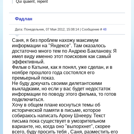
Qui quaerit, reperit
Фадлан
Дата: Понедельник, 07 Мая 2012, 15:08:14 | Сообщение #
48
Саня, я без проблем нахожу максимум
информации на "Яндексе". Там оказалось
достаточно много тем по Андрею Бакланову. Я
имел виду именно этот поисковик как самый
эффективный.
Фильм о Катыни, как я понял, уже сделан, и в
ноябре прошлого года состоялся его
премьерный показ.
Не буду докучать своими дилетантскими
выкладками, но если у вас будет недостаток
информации по поводу этого фильма, то готов
подключиться.
Хочу в общем плане коснуться темы об
исторической памяти в письме, которое
собираюсь написать Арону Шнееру. Текст
письма пока существует в умозрительном
варианте, но, когда оно "выпорхнет", скорее
всего, буду просить тебя , Саня, разместить его