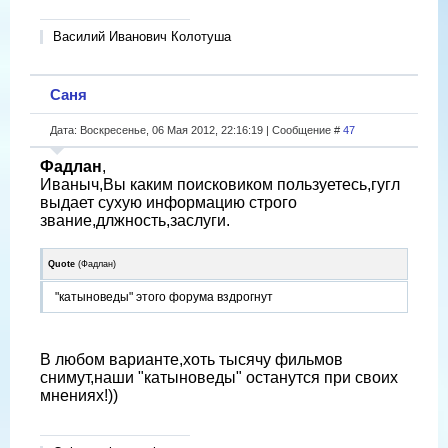
Василий Иванович Колотуша
Саня
Дата: Воскресенье, 06 Мая 2012, 22:16:19 | Сообщение #
47
Фадлан
,
Иваныч,Вы каким поисковиком пользуетесь,гугл
выдает сухую информацию строго
звание,длжность,заслуги.
Quote
(
Фадлан
)
"катыноведы" этого форума вздрогнут
В любом варианте,хоть тысячу фильмов
снимут,наши "катыноведы" останутся при своих
мнениях!))