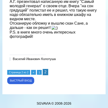
А.Г. презентовал написанную им книгу "Самый
молодой генерал" о своем отце. Вчера "на сон
грядущий" полистал ее и решил, что такую книгу
надо обязательно иметь в книжном шкафу на
видном месте.
Отсканирую обложку и вышлю скан Сане, а
дальше - как он решит!
P.S. в книге много очень интересных
фотографий!
Василий Иванович Колотуша
2
Страница
2
из
2
«
1
SGVAVIA © 2008-2026