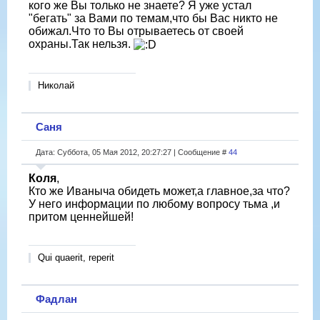
кого же Вы только не знаете? Я уже устал
Аравии, затем занимал должность заместителя директора
"бегать" за Вами по темам,что бы Вас никто не
Департамента Африки МИД РФ. Сейчас занимается
обижал.Что то Вы отрываетесь от своей
внешними связями то ли в Государственной Думе, то в
охраны.Так нельзя.
Совете Федерации. Имеет двух дочерей, но дедом,
насколько мне известно, не стал.
Ждите его на этой страничке!
Николай
Саня
Дата: Суббота, 05 Мая 2012, 20:27:27 | Сообщение #
44
Коля
,
Кто же Иваныча обидеть может,а главное,за что?
У него информации по любому вопросу тьма ,и
притом ценнейшей!
Qui quaerit, reperit
Фадлан