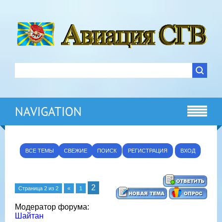
NAVIGATION
ВСЕ ТЕМЫ
СВЕЖИЕ
ПОИСК
РЕГИСТРАЦИЯ
ВХОД
2
Страница
2
из
2
«
1
Модератор форума:
Шайтан