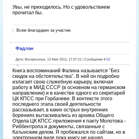
Увы, не приходилось. Но с удовольствием
прочитал бы.
Всем благодарен за участие.
Фадлан
Дата: Воскресенье, 13 Мая 2012, 17:07:21 | Сообщение #
52
Книга воспоминаний Фалина называется "Без
скидок на обстоятельства". В ней он подробно
излагает свою служебную карьеру, включая
работу в МИД СССР (в основном на германском
направлении) и в качестве одного из секретарей
ЦК КПСС при Горбачеве. В контексте этого
последнего этапа своей деятельности
рассказывает, в каких острых внутренних
борениях вытаскивались из архива Общего
Отдела ЦК КПСС приложения к пакту Молотова -
Риббентропа и документы, связанные с
Катынским делом. Я пробежался по сайтам, но в
электронном виде пока книгу не нашел.