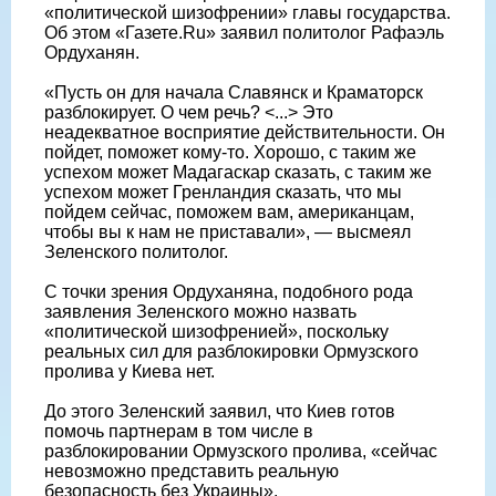
«политической шизофрении» главы государства.
Об этом «Газете.Ru» заявил политолог Рафаэль
Ордуханян.
«Пусть он для начала Славянск и Краматорск
разблокирует. О чем речь? <...> Это
неадекватное восприятие действительности. Он
пойдет, поможет кому-то. Хорошо, с таким же
успехом может Мадагаскар сказать, с таким же
успехом может Гренландия сказать, что мы
пойдем сейчас, поможем вам, американцам,
чтобы вы к нам не приставали», — высмеял
Зеленского политолог.
С точки зрения Ордуханяна, подобного рода
заявления Зеленского можно назвать
«политической шизофренией», поскольку
реальных сил для разблокировки Ормузского
пролива у Киева нет.
До этого Зеленский заявил, что Киев готов
помочь партнерам в том числе в
разблокировании Ормузского пролива, «сейчас
невозможно представить реальную
безопасность без Украины».