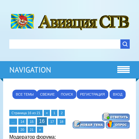
NAVIGATION
ВСЕ ТЕМЫ
СВЕЖИЕ
ПОИСК
РЕГИСТРАЦИЯ
ВХОД
Страница
16
из
21
«
1
2
16
…
14
15
17
18
…
20
21
»
Модератор форума: