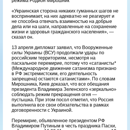
режима Родион Мирошник
«Украинская сторона никаких гуманных шагов не
воспринимает, на них адекватно не реагирует и
не способна отвечать взаимностью на добрые
дела или на шаги, направленные на сохранение
жизни и здоровья гражданского населения», —
сказал он.
13 апреля дипломат заявил, что Вооруженные
силы Украины (ВСУ) продолжали удары по
российским территориям, несмотря на
пасхальное перемирие, потому что «сатанисты*
(Международное движение сатанизма признано
в РФ экстремистским, его деятельность
запрещена) остаются сатанистами». По словам
Мирошника, Киев доказал, что все обещания
президента Владимира Зеленского «зеркально»
соблюдать режим прекращения огня —
пустышка. При этом посол отметил, что Россия
выполнила все свои обязательства в рамках
договоренности с Украиной.
Перемирие, объявленное президентом РФ
Владимиром Путиным в честь праздника Пасхи,