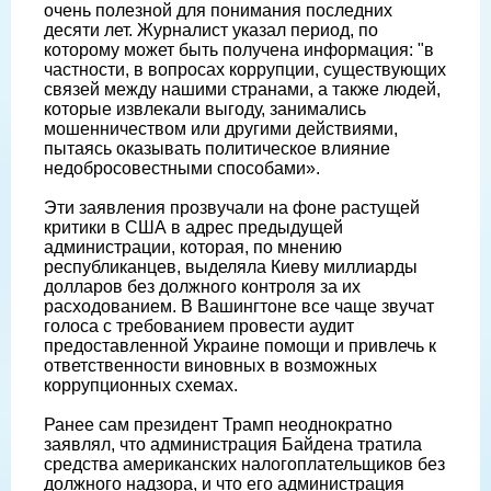
очень полезной для понимания последних
десяти лет. Журналист указал период, по
которому может быть получена информация: "в
частности, в вопросах коррупции, существующих
связей между нашими странами, а также людей,
которые извлекали выгоду, занимались
мошенничеством или другими действиями,
пытаясь оказывать политическое влияние
недобросовестными способами».
Эти заявления прозвучали на фоне растущей
критики в США в адрес предыдущей
администрации, которая, по мнению
республиканцев, выделяла Киеву миллиарды
долларов без должного контроля за их
расходованием. В Вашингтоне все чаще звучат
голоса с требованием провести аудит
предоставленной Украине помощи и привлечь к
ответственности виновных в возможных
коррупционных схемах.
Ранее сам президент Трамп неоднократно
заявлял, что администрация Байдена тратила
средства американских налогоплательщиков без
должного надзора, и что его администрация