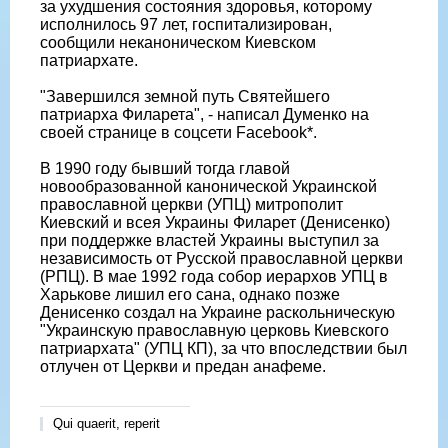
за ухудшения состояния здоровья, которому
исполнилось 97 лет, госпитализирован,
сообщили неканоническом Киевском
патриархате.
"Завершился земной путь Святейшего
патриарха Филарета", - написал Думенко на
своей странице в соцсети Facebook*.
В 1990 году бывший тогда главой
новообразованной канонической Украинской
православной церкви (УПЦ) митрополит
Киевский и всея Украины Филарет (Денисенко)
при поддержке властей Украины выступил за
независимость от Русской православной церкви
(РПЦ). В мае 1992 года собор иерархов УПЦ в
Харькове лишил его сана, однако позже
Денисенко создал на Украине раскольническую
"Украинскую православную церковь Киевского
патриархата" (УПЦ КП), за что впоследствии был
отлучен от Церкви и предан анафеме.
Qui quaerit, reperit