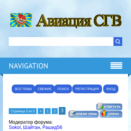
NAVIGATION
ВСЕ ТЕМЫ
СВЕЖИЕ
ПОИСК
РЕГИСТРАЦИЯ
ВХОД
3
Страница
3
из
3
«
1
2
Модератор форума:
Sokol
,
Шайтан
,
Рашид56