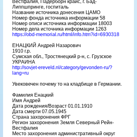
Вестфалия, Падерборн крайс, г. Бад-
Липпшпринге, госпиталь
Название источника донесения ЦАМО
Номер фонда источника информации 58
Номер описи источника информации 18003
Номер дела источника информации 1263
https://obd-memorial.ru/html/info.htm?id=6930318
ЕНАЦКИЙ Андрей Назарович
1910 г.р.
Сумская обл., Тростянецкий р-н, с. Грузское
УКРАИНА
http://sovjet-ereveld.nl/category/gevonden-ru/?
lang=ru
Увековечен почему то на кладбище в Германии.
Фамилия Енацкий
Имя Андрей
Дата рождения/Возраст 01.01.1910
Дата смерти 07.05.1945
Страна захоронения ФРГ
Регион захоронения Земля Северный Рейн-
Вестфалия
Место захоронения административный округ