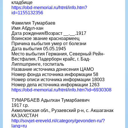
кладбище
https://obd-memorial.ru/html/info.htm?
id=1155132356
Фамилия Тумарбаев
Имя Абдул-хан
Дата рождения/Возраст __.__.1917
Воинское звание красноармеец
Причина выбытия умер от болезни
Дата выбытия 05.05.1945
Место выбытия Германия, Северный Рейн-
Вестфалия, Падерборн крайс, г. Бад-
Липпшпринге, госпиталь
Название источника донесения ЦАМО
Номер фонда источника информации 58
Номер описи источника информации 18003
Номер дела источника информации 1263
https://obd-memorial.ru/html/info.htm?id=6930308
ТУМАРБАЕВ Адылхан Тумарбаевич
1917 г.р.
Акмолинская обл., Рузаевский р-н, с. Акшаганак
КАЗАХСТАН
http://sovjet-ereveld.nl/category/gevonden-ru/?
lang=ru