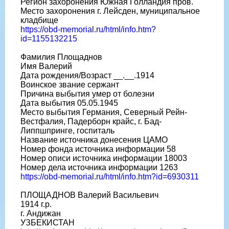
Регион захоронения Южная Голландия пров.
Место захоронения г. Лейсден, муниципальное
кладбище
https://obd-memorial.ru/html/info.htm?
id=1155132215
Фамилия Площаднов
Имя Валерий
Дата рождения/Возраст __.__.1914
Воинское звание сержант
Причина выбытия умер от болезни
Дата выбытия 05.05.1945
Место выбытия Германия, Северный Рейн-
Вестфалия, Падерборн крайс, г. Бад-
Липпшпринге, госпиталь
Название источника донесения ЦАМО
Номер фонда источника информации 58
Номер описи источника информации 18003
Номер дела источника информации 1263
https://obd-memorial.ru/html/info.htm?id=6930311
ПЛОЩАДНОВ Валерий Васильевич
1914 г.р.
г. Андижан
УЗБЕКИСТАН