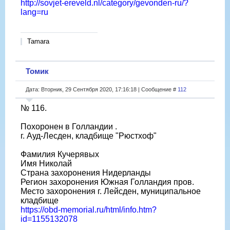
http://sovjet-ereveld.nl/category/gevonden-ru/?
lang=ru
Tamara
Томик
Дата: Вторник, 29 Сентября 2020, 17:16:18 | Сообщение #
112
№ 116.
Похоронен в Голландии .
г. Ауд-Лесден, кладбище "Рюстхоф"
Фамилия Кучерявых
Имя Николай
Страна захоронения Нидерланды
Регион захоронения Южная Голландия пров.
Место захоронения г. Лейсден, муниципальное
кладбище
https://obd-memorial.ru/html/info.htm?
id=1155132078