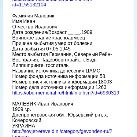
id=1155132104
Фамилия Малевик
Имя Иван
Отчество Иванович
Дата рождения/Возраст __.__.1909
Воинское звание красноармеец
Причина выбытия умер от болезни
Дата выбытия 07.05.1945
Место выбытия Германия, Северный Рейн-
Вестфалия, Падерборн крайс, г. Бад-
Липпшпринге, госпиталь
Название источника донесения ЦАМО
Номер фонда источника информации 58
Номер описи источника информации 18003
Номер дела источника информации 1263
https://obd-memorial.ru/html/info.htm?id=6930319
МАЛЕВИК Иван Иванович
1909 г.р.
Днепропетровская обл., Юрьевский р-н, х.
Кочеровский
УКРАИНА
http://sovjet-ereveld.nl/category/gevonden-ru/?
lang=ru