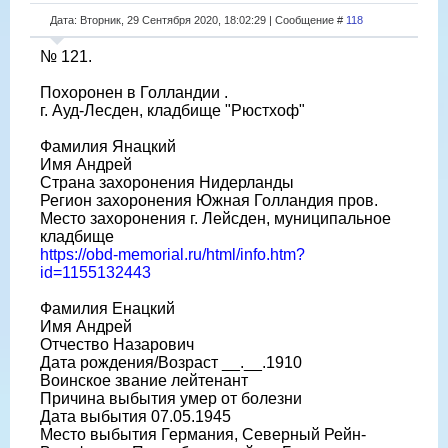
Дата: Вторник, 29 Сентября 2020, 18:02:29 | Сообщение #
118
№ 121.
Похоронен в Голландии .
г. Ауд-Лесден, кладбище "Рюстхоф"
Фамилия Янацкий
Имя Андрей
Страна захоронения Нидерланды
Регион захоронения Южная Голландия пров.
Место захоронения г. Лейсден, муниципальное
кладбище
https://obd-memorial.ru/html/info.htm?
id=1155132443
Фамилия Енацкий
Имя Андрей
Отчество Назарович
Дата рождения/Возраст __.__.1910
Воинское звание лейтенант
Причина выбытия умер от болезни
Дата выбытия 07.05.1945
Место выбытия Германия, Северный Рейн-