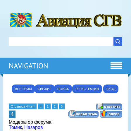
NAVIGATION
ВСЕ ТЕМЫ
СВЕЖИЕ
ПОИСК
РЕГИСТРАЦИЯ
ВХОД
Страница
4
из
4
«
1
2
3
4
Модератор форума:
Томик
,
Назаров