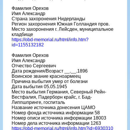
Фамилия Орехов
Имя Александр
Страна захоронения Нидерланды
Регион захоронения Южная Голландия пров.
Место захоронения г. Лейсден, муниципальное
кладбище
https://obd-memorial.ru/html/info.htm?
id=1155132182
Фамилия Орехов
Имя Александр
Отчество Сергеевич
Дата рождения/Возраст __.__.1896
Воинское звание красноармеец
Причина выбытия умер от болезни
Дата выбытия 05.05.1945
Место выбытия Германия, Северный Рейн-
Вестфалия, Падерборн крайс, г. Бад-
Липпшпринге, госпиталь
Название источника донесения ЦАМО
Номер фонда источника информации 58
Номер описи источника информации 18003
Номер дела источника информации 1263
https://obd-memorial.ru/html/info.htm?id=6930310