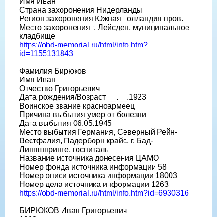
Имя Иван
Страна захоронения Нидерланды
Регион захоронения Южная Голландия пров.
Место захоронения г. Лейсден, муниципальное
кладбище
https://obd-memorial.ru/html/info.htm?
id=1155131843
Фамилия Бирюков
Имя Иван
Отчество Григорьевич
Дата рождения/Возраст __.__.1923
Воинское звание красноармеец
Причина выбытия умер от болезни
Дата выбытия 06.05.1945
Место выбытия Германия, Северный Рейн-
Вестфалия, Падерборн крайс, г. Бад-
Липпшпринге, госпиталь
Название источника донесения ЦАМО
Номер фонда источника информации 58
Номер описи источника информации 18003
Номер дела источника информации 1263
https://obd-memorial.ru/html/info.htm?id=6930316
БИРЮКОВ Иван Григорьевич