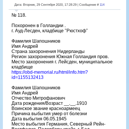
Дата: Вторник, 29 Сентября 2020, 17:28:29 | Сообщение #
114
№ 118.
Похоронен в Голландии .
г. Ауд-Лесден, кладбище "Рюстхоф"
Фамилия Шапошников
Имя Андрей
Страна захоронения Нидерланды
Регион захоронения Южная Голландия пров.
Место захоронения г. Лейсден, муниципальное
кладбище
https://obd-memorial.ru/html/info.htm?
id=1155132413
Фамилия Шапошников
Имя Андрей
Отчество Митрофанович
Дата рождения/Возраст __.__.1910
Воинское звание красноармеец
Причина выбытия умер от болезни
Дата выбытия 06.05.1945
Место выбытия Германия, Северный Рейн-