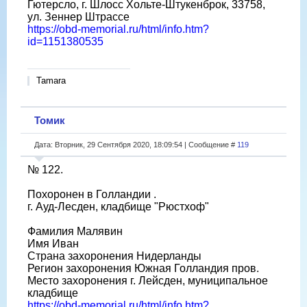
Гютерсло, г. Шлосс Хольте-Штукенброк, 33758,
ул. Зеннер Штрассе
https://obd-memorial.ru/html/info.htm?
id=1151380535
Tamara
Томик
Дата: Вторник, 29 Сентября 2020, 18:09:54 | Сообщение #
119
№ 122.
Похоронен в Голландии .
г. Ауд-Лесден, кладбище "Рюстхоф"
Фамилия Малявин
Имя Иван
Страна захоронения Нидерланды
Регион захоронения Южная Голландия пров.
Место захоронения г. Лейсден, муниципальное
кладбище
https://obd-memorial.ru/html/info.htm?