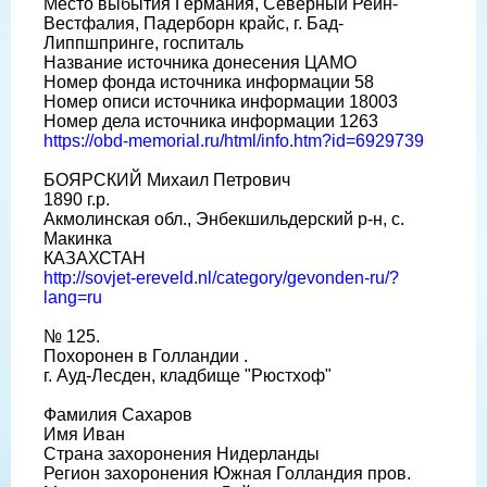
Место выбытия Германия, Северный Рейн-
Вестфалия, Падерборн крайс, г. Бад-
Липпшпринге, госпиталь
Название источника донесения ЦАМО
Номер фонда источника информации 58
Номер описи источника информации 18003
Номер дела источника информации 1263
https://obd-memorial.ru/html/info.htm?id=6929739
БОЯРСКИЙ Михаил Петрович
1890 г.р.
Акмолинская обл., Энбекшильдерский р-н, с.
Макинка
КАЗАХСТАН
http://sovjet-ereveld.nl/category/gevonden-ru/?
lang=ru
№ 125.
Похоронен в Голландии .
г. Ауд-Лесден, кладбище "Рюстхоф"
Фамилия Сахаров
Имя Иван
Страна захоронения Нидерланды
Регион захоронения Южная Голландия пров.