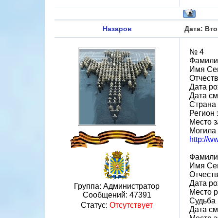
Назаров
Дата: Вто
№ 4
Фамили
Имя Се
Отчест
Дата ро
Дата см
Страна
Регион
Место з
Могила
http://
Фамили
Имя Се
Отчест
Дата ро
Группа: Администратор
Место 
Сообщений:
47391
Судьба 
Статус:
Отсутствует
Дата см