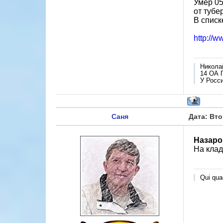
Умер 05.
от тубер
В списк
http://
Никола
14 ОА 
У Росси
Саня
Дата: Вто
Назаро
На клад
Qui quae