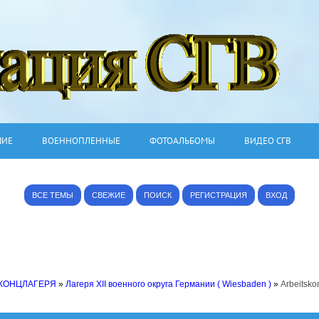
ШИЕ
ВОЕННОПЛЕННЫЕ
ФОТОАЛЬБОМЫ
ВИДЕО СГВ
ВСЕ ТЕМЫ
СВЕЖИЕ
ПОИСК
РЕГИСТРАЦИЯ
ВХОД
 КОНЦЛАГЕРЯ
»
Лагеря XII военного округа Германии ( Wiesbaden )
»
Arbeitsko