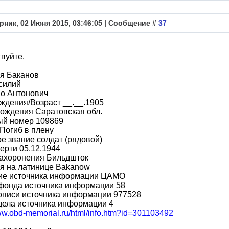
рник, 02 Июня 2015, 03:46:05 | Сообщение #
37
вуйте.
я Баканов
силий
во Антонович
ждения/Возраст __.__.1905
ождения Саратовская обл.
ый номер 109869
Погиб в плену
е звание солдат (рядовой)
ерти 05.12.1944
захоронения Бильдшток
я на латинице Bakanow
ие источника информации ЦАМО
фонда источника информации 58
описи источника информации 977528
дела источника информации 4
www.obd-memorial.ru/html/info.htm?id=301103492