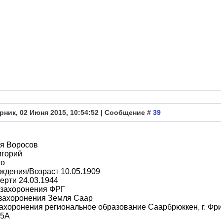
рник, 02 Июня 2015, 10:54:52 | Сообщение #
39
я Воросов
игорий
во
ждения/Возраст 10.05.1909
ерти 24.03.1944
 захоронения ФРГ
 захоронения Земля Саар
ахоронения региональное образование Саарбрюккен, г. Фр
 5А