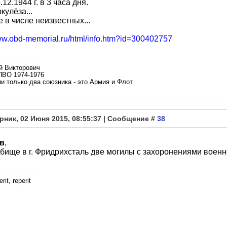
12.1944 г. в 3 часа дня.
кулёза...
е в числе неизвестных...
www.obd-memorial.ru/html/info.htm?id=300402757
й Викторович
ПВО 1974-1976
и только два союзника - это Армия и Флот
рник, 02 Июня 2015, 08:55:37 | Сообщение #
38
в
,
бище в г. Фридрихсталь две могилы с захоронениями воен
rit, reperit