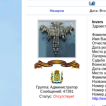
Назаров
Дата: Вто
Invers
Здравст
Фамили
Имя Ва
Отчест
Дата ро
Место р
Лагерн
Судьба 
Воинско
Дата см
Место 
Фамили
Назван
Номер 
Группа: Администратор
Номер 
Сообщений:
47391
Номер 
Статус:
Отсутствует
http://