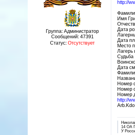
http://
Фамили
Имя Гр
Отчест
Дата ро
Группа: Администратор
Лагерн
Сообщений:
47391
Дата пл
Статус:
Отсутствует
Место 
Лагерь 
Судьба 
Воинско
Дата см
Фамили
Назван
Номер 
Номер 
Номер 
http://
Arb.Kdo
Никола
14 ОА 
У Росси