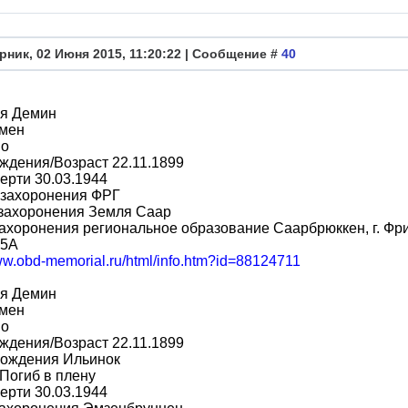
рник, 02 Июня 2015, 11:20:22 | Сообщение #
40
я Демин
мен
во
ждения/Возраст 22.11.1899
ерти 30.03.1944
 захоронения ФРГ
 захоронения Земля Саар
ахоронения региональное образование Саарбрюккен, г. Фр
 5А
www.obd-memorial.ru/html/info.htm?id=88124711
я Демин
мен
во
ждения/Возраст 22.11.1899
рождения Ильинок
Погиб в плену
ерти 30.03.1944