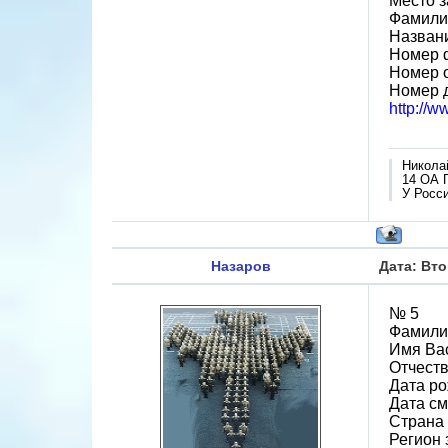
Место 
Фамилия
Назван
Номер 
Номер 
Номер 
http://
Никола
14 ОА 
У Росси
Назаров
Дата: Вто
№ 5
Фамили
Имя Ва
Отчест
Дата ро
Дата см
Страна
Регион