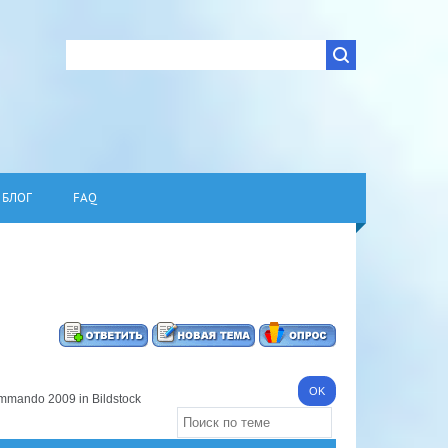
БЛОГ
FAQ
mmando 2009 in Bildstock