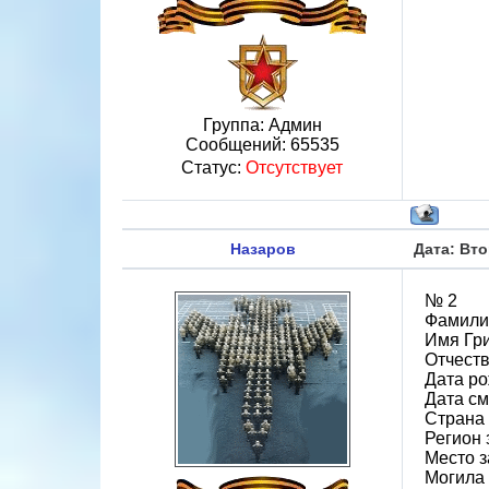
Группа: Админ
Сообщений:
65535
Статус:
Отсутствует
Назаров
Дата: Вто
№ 2
Фамили
Имя Гр
Отчест
Дата ро
Дата см
Страна
Регион
Место з
Могила