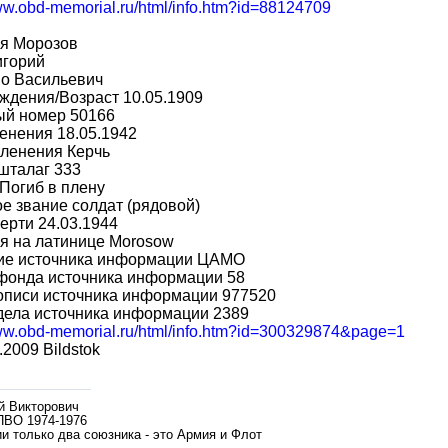
www.obd-memorial.ru/html/info.htm?id=88124709
я Морозов
игорий
во Васильевич
ждения/Возраст 10.05.1909
ый номер 50166
енения 18.05.1942
пленения Керчь
шталаг 333
Погиб в плену
е звание солдат (рядовой)
ерти 24.03.1944
я на латинице Morosow
ие источника информации ЦАМО
фонда источника информации 58
описи источника информации 977520
дела источника информации 2389
www.obd-memorial.ru/html/info.htm?id=300329874&page=1
.2009 Bildstok
й Викторович
ПВО 1974-1976
и только два союзника - это Армия и Флот