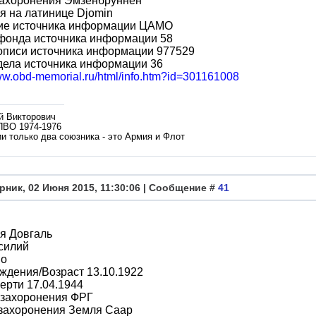
захоронения Эмзенбруннен
 на латинице Djomin
ие источника информации ЦАМО
фонда источника информации 58
описи источника информации 977529
дела источника информации 36
www.obd-memorial.ru/html/info.htm?id=301161008
й Викторович
ПВО 1974-1976
и только два союзника - это Армия и Флот
рник, 02 Июня 2015, 11:30:06 | Сообщение #
41
я Довгаль
силий
во
ждения/Возраст 13.10.1922
ерти 17.04.1944
 захоронения ФРГ
 захоронения Земля Саар