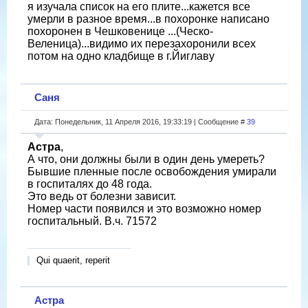
я изучала список на его плите...кажется все
умерли в разное время...в похоронке написано
похоронен в Чешковенице ...(Ческо-
Веленица)...видимо их перезахоронили всех
потом на одно кладбище в г.Йиглаву
Саня
Дата: Понедельник, 11 Апреля 2016, 19:33:19 | Сообщение #
39
Астра
,
А что, они должны были в один день умереть?
Бывшие пленные после освобождения умирали
в госпиталях до 48 года.
Это ведь от болезни зависит.
Номер части появился и это возможно номер
госпитальный. В.ч. 71572
Qui quaerit, reperit
Астра