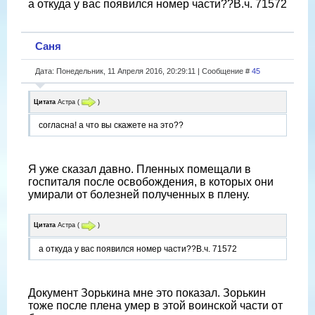
а откуда у вас появился номер части??В.ч. 71572
Саня
Дата: Понедельник, 11 Апреля 2016, 20:29:11 | Сообщение #
45
Цитата
Астра
(
)
согласна! а что вы скажете на это??
Я уже сказал давно. Пленных помещали в
госпиталя после освобождения, в которых они
умирали от болезней полученных в плену.
Цитата
Астра
(
)
а откуда у вас появился номер части??В.ч. 71572
Документ Зорькина мне это показал. Зорькин
тоже после плена умер в этой воинской части от