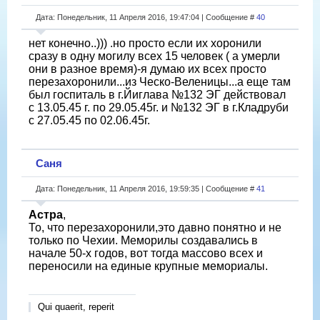
Дата: Понедельник, 11 Апреля 2016, 19:47:04 | Сообщение #
40
нет конечно..))) .но просто если их хоронили
сразу в одну могилу всех 15 человек ( а умерли
они в разное время)-я думаю их всех просто
перезахоронили...из Ческо-Веленицы...а еще там
был госпиталь в г.Йиглава №132 ЭГ действовал
с 13.05.45 г. по 29.05.45г. и №132 ЭГ в г.Кладруби
с 27.05.45 по 02.06.45г.
Саня
Дата: Понедельник, 11 Апреля 2016, 19:59:35 | Сообщение #
41
Астра
,
То, что перезахоронили,это давно понятно и не
только по Чехии. Меморилы создавались в
начале 50-х годов, вот тогда массово всех и
переносили на единые крупные мемориалы.
Qui quaerit, reperit