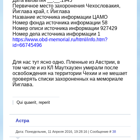
Дата выбытия __.__.1945
Первичное место захоронения Чехословакия,
Йиглава край, г. Йиглава
Название источника информации ЦАМО
Номер фонда источника информации 58
Номер описи источника информации 927429
Номер дела источника информации 1
https://www.obd-memorial.ru/html/info.htm?
id=66745496
Для нас тут ясно одно. Пленные из Австрии, в
том числе и из КЛ Маутхаузен умирали после
освобождения на территории Чехии и не мешает
проверять списки захороненных на мемориале
Йиглава.
Qui quaerit, reperit
Астра
Дата: Понедельник, 11 Апреля 2016, 19:28:16 | Сообщение #
38