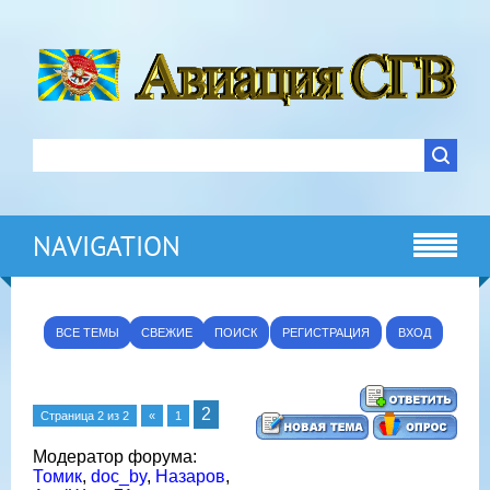
NAVIGATION
ВСЕ ТЕМЫ
СВЕЖИЕ
ПОИСК
РЕГИСТРАЦИЯ
ВХОД
2
Страница
2
из
2
«
1
Модератор форума:
Томик
,
doc_by
,
Назаров
,