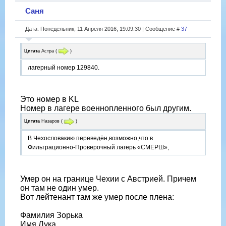
Саня
Дата: Понедельник, 11 Апреля 2016, 19:09:30 | Сообщение #
37
Цитата
Астра
(
)
лагерный номер 129840.
Это номер в KL
Номер в лагере военнопленного был другим.
Цитата
Назаров
(
)
В Чехословакию переведён,возможно,что в
Фильтрационно-Проверочный лагерь «СМЕРШ»,
Умер он на границе Чехии с Австрией. Причем
он там не один умер.
Вот лейтенант там же умер после плена:
Фамилия Зорька
Имя Лука