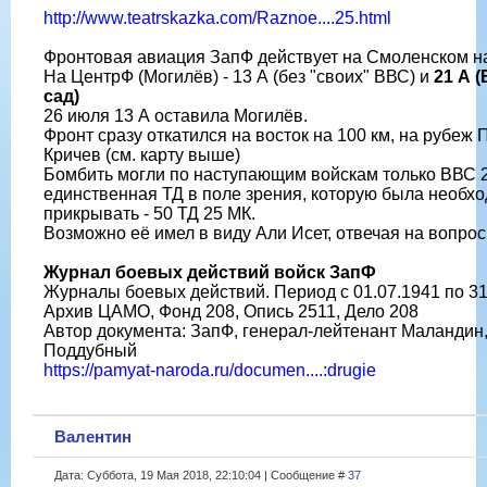
http://www.teatrskazka.com/Raznoe....25.html
Фронтовая авиация ЗапФ действует на Смоленском н
На ЦентрФ (Могилёв) - 13 А (без "своих" ВВС) и
21 А (
сад
)
26 июля 13 А оставила Могилёв.
Фронт сразу откатился на восток на 100 км, на рубеж 
Кричев (см. карту выше)
Бомбить могли по наступающим войскам только ВВС 2
единственная ТД в поле зрения, которую была необх
прикрывать - 50 ТД 25 МК.
Возможно её имел в виду Али Исет, отвечая на вопрос
Журнал боевых действий войск ЗапФ
Журналы боевых действий. Период с 01.07.1941 по 31.
Архив ЦАМО, Фонд 208, Опись 2511, Дело 208
Автор документа: ЗапФ, генерал-лейтенант Маландин
Поддубный
https://pamyat-naroda.ru/documen....:drugie
Валентин
Дата: Суббота, 19 Мая 2018, 22:10:04 | Сообщение #
37