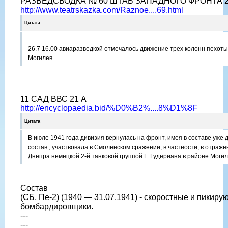
РАЗВЕДСВОДКА № 60 ШТАБ ЗАПАДНОГО ФРОНТА 27.
http://www.teatrskazka.com/Raznoe....69.html
Цитата
26.7 16.00 авиаразведкой отмечалось движение трех колонн пехоты
Могилев.
11 САД ВВС 21 А
http://encyclopaedia.bid/%D0%B2%....8%D1%8F
Цитата
В июле 1941 года дивизия вернулась на фронт, имея в составе уже д
состав , участвовала в Смоленском сражении, в частности, в отра
Днепра немецкой 2-й танковой группой Г. Гудериана в районе Могил
Состав
(СБ, Пе-2) (1940 — 31.07.1941) - скоростные и пикир
бомбардировщики.
---
---