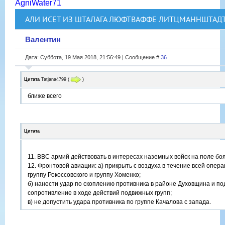
AgniWater71
АЛИ ИСЕТ ИЗ ШТАЛАГА ЛЮФТВАФФЕ ЛИТЦМАННШТАД
Валентин
Дата: Суббота, 19 Мая 2018, 21:56:49 | Сообщение #
36
Цитата
Tatjana4799
(
)
ближе всего
Цитата
11. ВВС армий действовать в интересах наземных войск на поле боя
12. Фронтовой авиации: а) прикрыть с воздуха в течение всей опе
группу Рокоссовского и группу Хоменко;
б) нанести удар по скоплению противника в районе Духовщина и по
сопротивление в ходе действий подвижных групп;
в) не допустить удара противника по группе Качалова с запада.