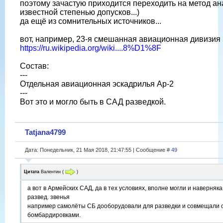
поэтому зачастую приходится переходить на метод ан
известной степенью допусков...)
да ещё из сомнительных источников...
вот, например, 23-я смешанная авиационная дивизия
https://ru.wikipedia.org/wiki....8%D1%8F
Состав:
---
Отдельная авиационная эскадрилья Ар-2
---
Вот это и могло быть в САД разведкой.
Tatjana4799
Дата: Понедельник, 21 Мая 2018, 21:47:55 | Сообщение #
49
Цитата
Валентин
(
)
а вот в Армейских САД, да в тех условиях, вполне могли и наверня
развед. звенья
например самолёты СБ дооборудовали для разведки и совмещали 
бомбардировками.