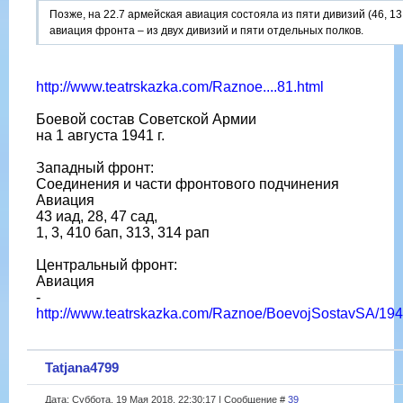
Позже, на 22.7 армейская авиация состояла из пяти дивизий (46, 13, 2
авиация фронта – из двух дивизий и пяти отдельных полков.
http://www.teatrskazka.com/Raznoe....81.html
Боевой состав Советской Армии
на 1 августа 1941 г.
Западный фронт:
Соединения и части фронтового подчинения
Авиация
43 иад, 28, 47 сад,
1, 3, 410 бап, 313, 314 рап
Центральный фронт:
Авиация
-
http://www.teatrskazka.com/Raznoe/BoevojSostavSA/19
Tatjana4799
Дата: Суббота, 19 Мая 2018, 22:30:17 | Сообщение #
39