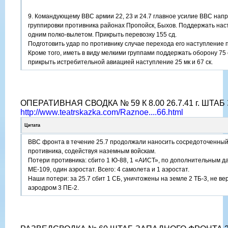
9. Командующему ВВС армии 22, 23 и 24.7 главное усилие ВВС напр
группировки противника районах Пропойск, Быхов. Поддержать нас
одним полко-вылетом. Прикрыть перевозку 155 сд.
Подготовить удар по противнику случае перехода его наступление п
Кроме того, иметь в виду мелкими группами поддержать оборону 75 
прикрыть истребительной авиацией наступление 25 мк и 67 ск.
ОПЕРАТИВНАЯ СВОДКА № 59 К 8.00 26.7.41 г. ШТА
http://www.teatrskazka.com/Raznoe....66.html
Цитата
ВВС фронта в течение 25.7 продолжали наносить сосредоточенный
противника, содействуя наземным войскам.
Потери противника: сбито 1 Ю-88, 1 «АИСТ», по дополнительным д
МЕ-109, один аэростат. Всего: 4 самолета и 1 аэростат.
Наши потери: за 25.7 сбит 1 СБ, уничтожены на земле 2 ТБ-3, не ве
аэродром 3 ПЕ-2.