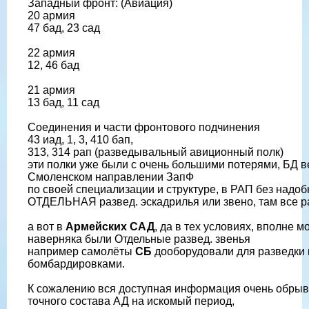
Западный фронт: (Авиация)
20 армия
47 бад, 23 сад
22 армия
12, 46 бад
21 армия
13 бад, 11 сад
Соединения и части фронтового подчинения
43 иад, 1, 3, 410 бап,
313, 314 рап (разведывальный авиционный полк)
эти полки уже были с очень большими потерями, БД в
Смоленском направлении ЗапФ
по своей специализации и структуре, в РАП без надоб
ОТДЕЛЬНАЯ развед. эскадрилья или звено, там все ра
а вот в
Армейских САД
, да в тех условиях, вполне м
наверняка были Отдельные развед. звенья
например самолёты
СБ
дооборудовали для разведки 
бомбардировками.
К сожалению вся доступная информация очень обрыв
точного состава АД на искомый период,