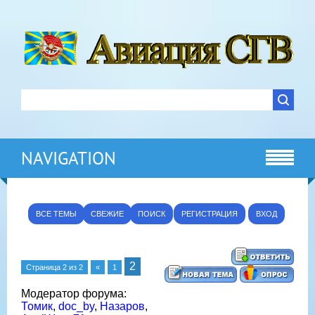
NAVIGATION
ВСЕ ТЕМЫ
СВЕЖИЕ
ПОИСК
РЕГИСТРАЦИЯ
ВХОД
2
Страница
2
из
2
«
1
Модератор форума:
Томик
,
doc_by
,
Назаров
,