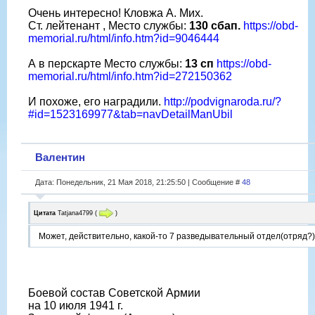
Очень интересно! Кловжа А. Мих.
Ст. лейтенант , Место службы:
130 сбап.
https://obd-
memorial.ru/html/info.htm?id=9046444
А в перскарте Место службы:
13 сп
https://obd-
memorial.ru/html/info.htm?id=272150362
И похоже, его наградили.
http://podvignaroda.ru/?
#id=1523169977&tab=navDetailManUbil
Валентин
Дата: Понедельник, 21 Мая 2018, 21:25:50 | Сообщение #
48
Цитата
Tatjana4799
(
)
Может, действительно, какой-то 7 разведывательный отдел(отряд?)
Боевой состав Советской Армии
на 10 июля 1941 г.