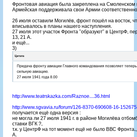
Фронтовая авиация была закреплена на Смоленском 
Армейская поддерживала свои Армии соответственно
26 июля оставили Могилёв, фронт пошёл на восток, чт
вписывалось в планы нашего наступления.
27 июля этот участок Фронта "образуют" в ЦентрФ, п
13, 21 А.
и ещё...
3)
Цитата
Придача фронту авиации Главного командования позволяет теперь 
сильную авиацию.
27 июля 1941 года 8.00
http://www.teatrskazka.com/Raznoe....36.html
http://www.sgvavia.ru/forum/126-8370-690608-16-15267
получается ещё одна версия :
не могла ли 27 июля 1941 г. в районе Могилёва отбо
ставки ВГК ?,
т.к. у ЦентрФ на тот момент ещё не было ВВС Фронта.
А.