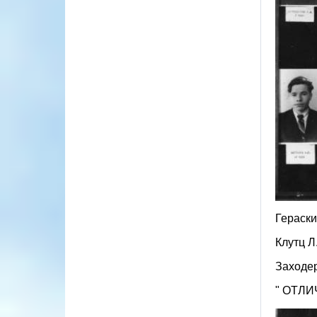
Гераски
Клутц Л
Заходер
" ОТЛИЧ