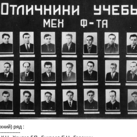
хний) ряд :
--------------