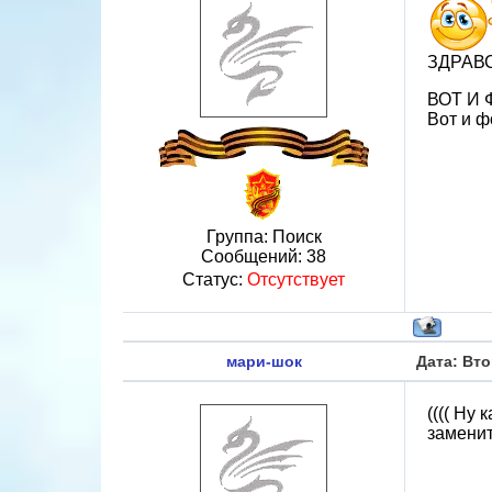
ЗДРАВС
ВОТ И Ф
Вот и ф
Группа: Поиск
Сообщений:
38
Статус:
Отсутствует
мари-шок
Дата: Вто
(((( Ну 
заменит