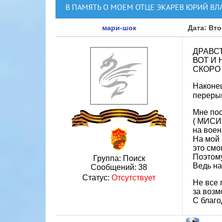
В ПАМЯТЬ О МОЕМ ОТЦЕ ЭКАРЕВ ЮРИЙ В
мари-шок
Дата: Вто
ДРАВСТ
ВОТ И
СКОРО
Наконец
перерыв
Мне пос
( МИСИС
на воен
На мой 
это смо
Поэтому
Группа: Поиск
Ведь на
Сообщений:
38
Статус:
Отсутствует
Не все 
за воз
С благо