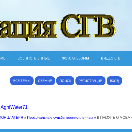
ШИЕ
ВОЕННОПЛЕННЫЕ
ФОТОАЛЬБОМЫ
ВИДЕО СГВ
ВСЕ ТЕМЫ
СВЕЖИЕ
ПОИСК
РЕГИСТРАЦИЯ
ВХОД
,
AgniWater71
 КОНЦЛАГЕРЯ
»
Персональные судьбы военнопленных
»
В ПАМЯТЬ О МОЕМ 