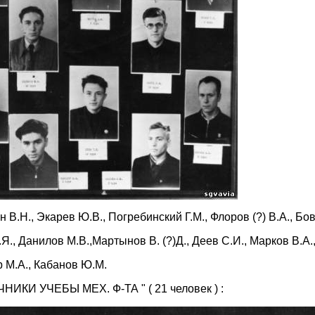
н В.Н., Экарев Ю.В., Погребинский Г.М., Флоров (?) В.А., Бов
.Я., Данилов М.В.,Мартынов В. (?)Д., Деев С.И., Марков В.А.
 М.А., Кабанов Ю.М.
НИКИ УЧЕБЫ МЕХ. Ф-ТА " ( 21 человек ) :