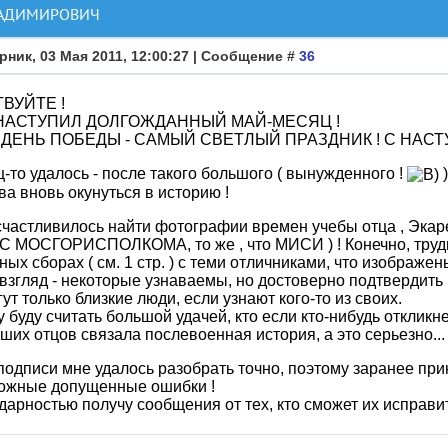
ЛАДИМИРОВИЧ
рник, 03 Мая 2011, 12:00:27 | Сообщение #
36
ВУЙТЕ !
 НАСТУПИЛ ДОЛГОЖДАННЫЙ МАЙ-МЕСЯЦ !
 ДЕНЬ ПОБЕДЫ - САМЫЙ СВЕТЛЫЙ ПРАЗДНИК ! С НАСТ
-то удалось - после такого большого ( вынужденного !
)
а вновь окунуться в историю !
частливилось найти фотографии времен учебы отца , Экаре
 МОСГОРИСПОЛКОМА, то же , что МИСИ ) ! Конечно, трудн
ных сборах ( см. 1 стр. ) с теми отличниками, что изображен
взгляд - некоторые узнаваемы, но достоверно подтвердить
гут только близкие люди, если узнают кого-то из своих.
 буду считать большой удачей, кто если кто-нибудь откликне
ших отцов связала послевоенная история, а это серьезно...
подписи мне удалось разобрать точно, поэтому заранее пр
можные допущенные ошибки !
дарностью получу сообщения от тех, кто сможет их исправит