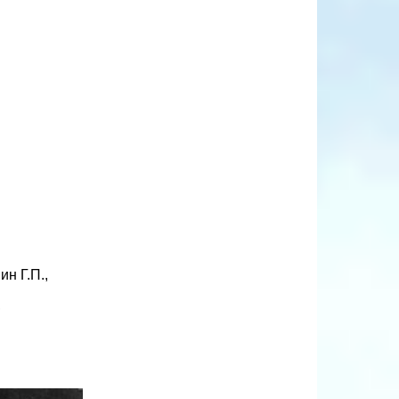
ин Г.П.,
,