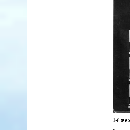
1-й (вер
-----------