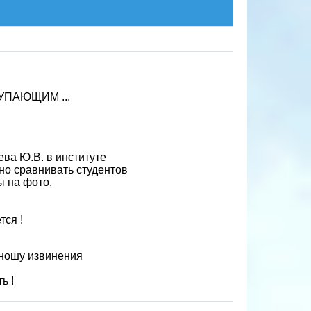
УПАЮЩИМ ...
ва Ю.В. в институте
о сравнивать студентов
ы на фото.
тся !
иношу извинения
ь !