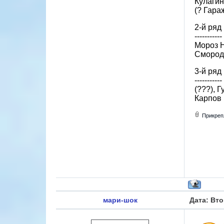
Кулагин
(? Гараж
2-й ряд 
-----------
Мороз Н
Смороди
3-й ряд 
-----------
(???), Г
Карпов 
Прикреп
мари-шок
Дата: Вто