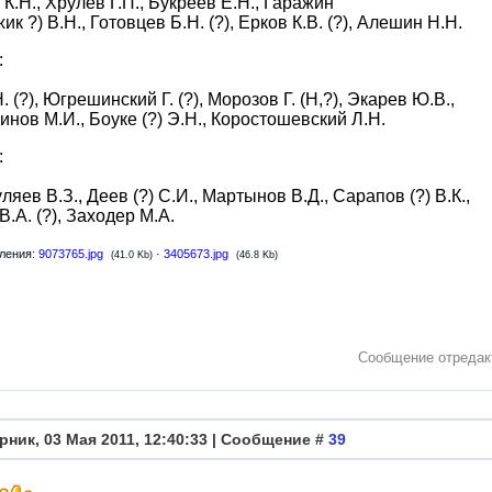
 К.Н., Хрулев Г.П., Букреев Е.Н., Гаражин
ик ?) В.Н., Готовцев Б.Н. (?), Ерков К.В. (?), Алешин Н.Н.
:
. (?), Югрешинский Г. (?), Морозов Г. (Н,?), Экарев Ю.В.,
нов М.И., Боуке (?) Э.Н., Коростошевский Л.Н.
:
уляев В.З., Деев (?) С.И., Мартынов В.Д., Сарапов (?) В.К.,
В.А. (?), Заходер М.А.
ления:
9073765.jpg
·
3405673.jpg
(41.0 Kb)
(46.8 Kb)
Сообщение отреда
рник, 03 Мая 2011, 12:40:33 | Сообщение #
39