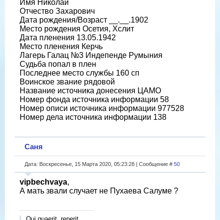
Имя Николай
Отчество Захарович
Дата рождения/Возраст __.__.1902
Место рождения Осетия, Хслит
Дата пленения 13.05.1942
Место пленения Керчь
Лагерь Галац №3 Индепенде Румыния
Судьба попал в плен
Последнее место службы 160 сп
Воинское звание рядовой
Название источника донесения ЦАМО
Номер фонда источника информации 58
Номер описи источника информации 977528
Номер дела источника информации 138
Саня
Дата: Воскресенье, 15 Марта 2020, 05:23:28 | Сообщение #
50
vipbechvaya
,
А мать звали случает не Пухаева Салуме ?
Qui quaerit, reperit