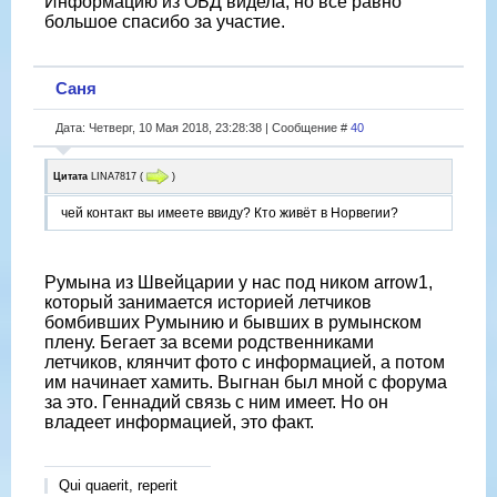
Информацию из ОБД видела, но все равно
большое спасибо за участие.
Саня
Дата: Четверг, 10 Мая 2018, 23:28:38 | Сообщение #
40
Цитата
LINA7817
(
)
чей контакт вы имеете ввиду? Кто живёт в Норвегии?
Румына из Швейцарии у нас под ником arrow1,
который занимается историей летчиков
бомбивших Румынию и бывших в румынском
плену. Бегает за всеми родственниками
летчиков, клянчит фото с информацией, а потом
им начинает хамить. Выгнан был мной с форума
за это. Геннадий связь с ним имеет. Но он
владеет информацией, это факт.
Qui quaerit, reperit