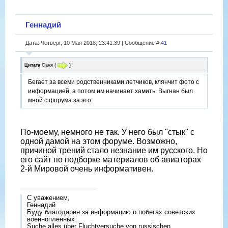
Геннадий
Дата: Четверг, 10 Мая 2018, 23:41:39 | Сообщение #
41
Цитата
Саня
(
)
Бегает за всеми родственниками летчиков, клянчит фото с
информацией, а потом им начинает хамить. Выгнан был
мной с форума за это.
По-моему, немного не так. У него был "стык" с
одной дамой на этом форуме. Возможно,
причиной трений стало незнание им русского. Но
его сайт по подборке материалов об авиаторах
2-й Мировой очень информативен.
С уважением,
Геннадий
Буду благодарен за информацию о побегах советских
военнопленных
Suche alles über Fluchtversuche von russischen