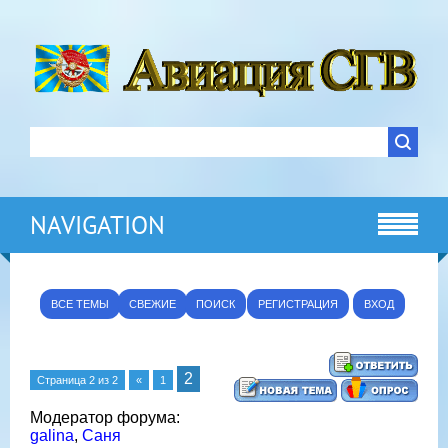
NAVIGATION
ВСЕ ТЕМЫ
СВЕЖИЕ
ПОИСК
РЕГИСТРАЦИЯ
ВХОД
2
Страница
2
из
2
«
1
Модератор форума:
galina
,
Саня