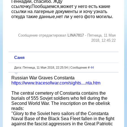
Геннадий, спасибо. Жду
ссылочку.Пообщаемся,может у него есть какие
ссылки на лагерные документы и хочу узнать
откуда такие данные,нет ли у него фото могилы.
Сообщение отредактировал
LINA7817
-
Пятница, 11 Мая
2018, 12:45:22
Саня
Дата: Пятница, 11 Мая 2018, 22:25:54 | Сообщение #
44
Russian War Graves Constanta
https://www.tracesofwar.com/sights....nta.htm
The central cemetery of Constanta contains the
burials of 555 Sovjet soldiers who fell during the
Second World War. The inscription on the obelisk
reads:
"Glory to the Soviet hero sailors of the Constanta
Naval Base of the Black Sea Fleet fallen in the fight
against the fascist aggressors in the Great Patriotic