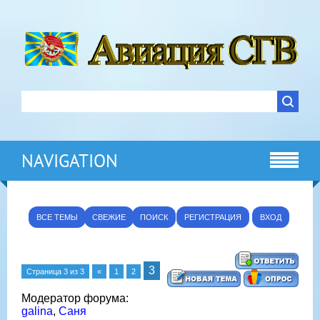
NAVIGATION
ВСЕ ТЕМЫ
СВЕЖИЕ
ПОИСК
РЕГИСТРАЦИЯ
ВХОД
3
Страница
3
из
3
«
1
2
Модератор форума:
galina
,
Саня