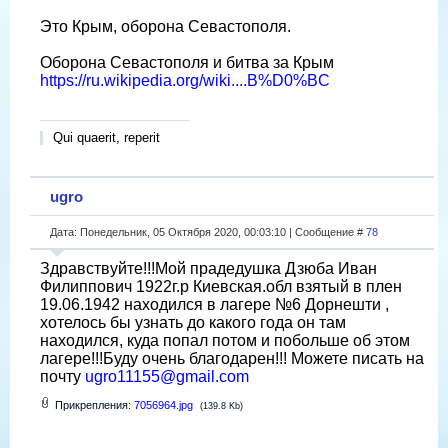
Это Крым, оборона Севастополя.
Оборона Севастополя и битва за Крым
https://ru.wikipedia.org/wiki....B%D0%BC
Qui quaerit, reperit
ugro
Дата: Понедельник, 05 Октября 2020, 00:03:10 | Сообщение #
78
Здравствуйте!!!Мой прадедушка Дзюба Иван
Филиппович 1922г.р Киевская.обл взятый в плен
19.06.1942 находился в лагере №6 Дорнешти ,
хотелось бы узнать до какого года он там
находился, куда попал потом и побольше об этом
лагере!!!Буду очень благодарен!!! Можете писать на
почту
ugro11155@gmail.com
Прикрепления:
7056964.jpg
(139.8 Kb)