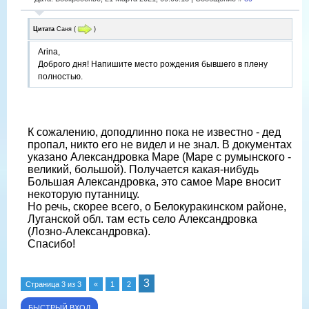
Цитата
Саня
(
)
Arina,
Доброго дня! Напишите место рождения бывшего в плену
полностью.
К сожалению, доподлинно пока не известно - дед
пропал, никто его не видел и не знал. В документах
указано Александровка Маре (Маре с румынского -
великий, большой). Получается какая-нибудь
Большая Александровка, это самое Маре вносит
некоторую путанницу.
Но речь, скорее всего, о Белокуракинском районе,
Луганской обл. там есть село Александровка
(Лозно-Александровка).
Спасибо!
3
Страница
3
из
3
«
1
2