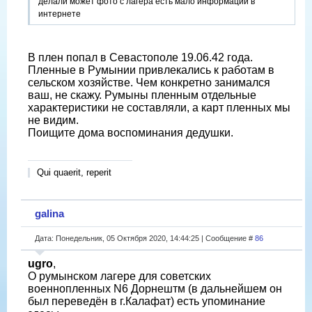
делали может фото с лагера есть мало информации в
интернете
В плен попал в Севастополе 19.06.42 года.
Пленные в Румынии привлекались к работам в
сельском хозяйстве. Чем конкретно занимался
ваш, не скажу. Румыны пленным отдельные
характеристики не составляли, а карт пленных мы
не видим.
Поищите дома воспоминания дедушки.
Qui quaerit, reperit
galina
Дата: Понедельник, 05 Октября 2020, 14:44:25 | Сообщение #
86
ugro
,
О румынском лагере для советских
военнопленных N6 Дорнештм (в дальнейшем он
был переведён в г.Калафат) есть упоминание