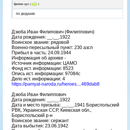
Цитата
ugro
(
)
по дедушке
Дзюба Иван Филипович (Филиппович)
Дата рождения: __.__.1922
Воинское звание: рядовой
Военно-пересыльный пункт: 230 азсп
Прибыл в часть: 24.09.1944
Информация об архиве -
Источник информации: ЦАМО
Фонд ист. информации: 8523
Опись ист. информации: 97084с
Дело ист. информации: 4
https://pamyat-naroda.ru/heroes....469dab8
Дзюба Иван Филиппович
Дата рождения: __.__.1922
Дата и место призыва: __.__.1941 Бориспольский
РВК, Украинская ССР, Киевская обл.,
Бориспольский р-н
Воинское звание: сержант
Дата выбытия: 23.06.1942