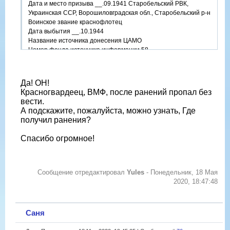
Дата и место призыва __.09.1941 Старобельский РВК,
Украинская ССР, Ворошиловградская обл., Старобельский р-н
Воинское звание краснофлотец
Дата выбытия __.10.1944
Название источника донесения ЦАМО
Номер фонда источника информации 58
Номер описи источника информации 18004
Номер дела источника информации 329
https://obd-memorial.ru/html/info.htm?id=64703742
Да! ОН!
Qui quaerit, reperit
Красногвардеец, ВМФ, после ранений пропал без
вести.
А подскажите, пожалуйста, можно узнать, Где
получил ранения?
Спасибо огромное!
Сообщение отредактировал
Yules
-
Понедельник, 18 Мая
2020, 18:47:48
Саня