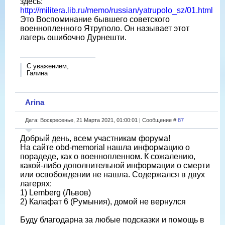
здесь:
http://militera.lib.ru/memo/russian/yatrupolo_sz/01.html
Это Воспоминание бывшего советского
военнопленного Ятруполо. Он называет этот
лагерь ошибочно Дурнешти.
С уважением,
Галина
Arina
Дата: Воскресенье, 21 Марта 2021, 01:00:01 | Сообщение #
87
Добрый день, всем участникам форума!
На сайте obd-memorial нашла информацию о
порадеде, как о военнопленном. К сожалению,
какой-либо дополнительной информации о смерти
или освобождении не нашла. Содержался в двух
лагерях:
1) Lemberg (Львов)
2) Калафат 6 (Румыния), домой не вернулся
Буду благодарна за любые подсказки и помощь в