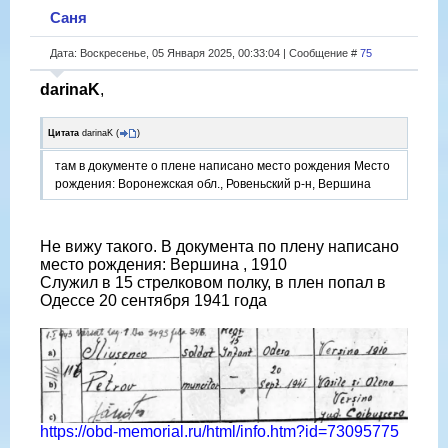
Саня
Дата: Воскресенье, 05 Января 2025, 00:33:04 | Сообщение #
75
darinaK
,
Цитата
darinaK
(
)
там в документе о плене написано место рождения Место
рождения: Воронежская обл., Ровеньский р-н, Вершина
Не вижу такого. В документа по плену написано
место рождения: Вершина , 1910
Служил в 15 стрелковом полку, в плен попал в
Одессе 20 сентября 1941 года
https://obd-memorial.ru/html/info.htm?id=73095775