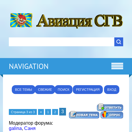
NAVIGATION
ВСЕ ТЕМЫ
СВЕЖИЕ
ПОИСК
РЕГИСТРАЦИЯ
ВХОД
3
Страница
3
из
3
«
1
2
Модератор форума:
galina
,
Саня