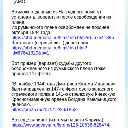
ЦАМО.
Возможно, данные из Наградного помогут
установить, воевал ли после освобождения из
плена.
Из румынского плена освобождëн не позднее
октября 1944 года
https://obd-memorial.ru/html/info.htm?id=67641896
Заголовок (первый лист) донесения:
https://obd-memorial.ru/html/info.htm?
id=67641320&p=1
Вот пример (вариант) судьбы другого
освобождëнного из румынского плена (тоже
прошел 147 фзсп):
"В ноябре 1944 года Дмитриев Кузьма Иванович
был направлен из 147-го Фронтового запасного
стрелкового полка в 141-ю стрелковую Киевскую
Краснознаменную ордена Богдана Хмельницкого
дивизию."
https://proza.ru/2015/12/23/1962
Вот еще вариант (из темы нашего Форума):
https://www.sgvavia.ru/forum/126-10536-828474-