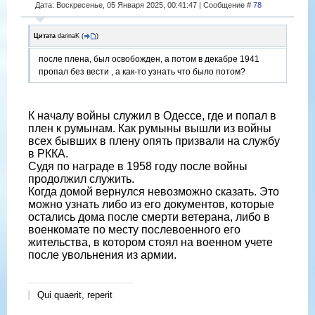
Дата: Воскресенье, 05 Января 2025, 00:41:47 | Сообщение #
78
Цитата
darinaK
(
)
после плена, был освобожден, а потом в декабре 1941
пропал без вести , а как-то узнать что было потом?
К началу войны служил в Одессе, где и попал в
плен к румынам. Как румыны вышли из войны
всех бывших в плену опять призвали на службу
в РККА.
Судя по награде в 1958 году после войны
продолжил служить.
Когда домой вернулся невозможно сказать. Это
можно узнать либо из его документов, которые
остались дома после смерти ветерана, либо в
военкомате по месту послевоенного его
жительства, в котором стоял на военном учете
после увольнения из армии.
Qui quaerit, reperit