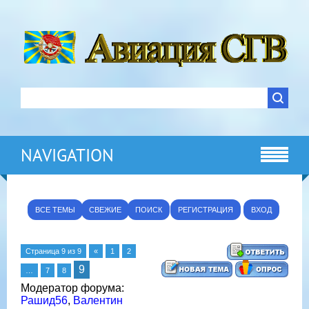
NAVIGATION
ВСЕ ТЕМЫ
СВЕЖИЕ
ПОИСК
РЕГИСТРАЦИЯ
ВХОД
Страница
9
из
9
«
1
2
9
…
7
8
Модератор форума:
Рашид56
,
Валентин