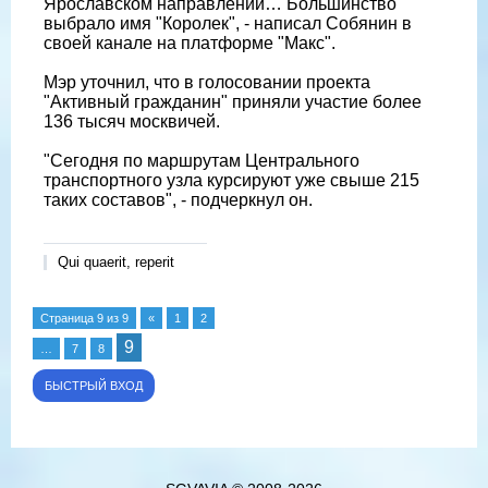
Ярославском направлении… Большинство
выбрало имя "Королек", - написал Собянин в
своей канале на платформе "Макс".
Мэр уточнил, что в голосовании проекта
"Активный гражданин" приняли участие более
136 тысяч москвичей.
"Сегодня по маршрутам Центрального
транспортного узла курсируют уже свыше 215
таких составов", - подчеркнул он.
Qui quaerit, reperit
Страница
9
из
9
«
1
2
9
…
7
8