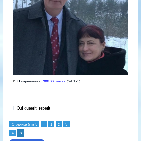
Прикрепления:
7991006.webp
(407.3 Kb)
Qui quaerit, reperit
Страница
5
из
5
«
1
2
3
5
4