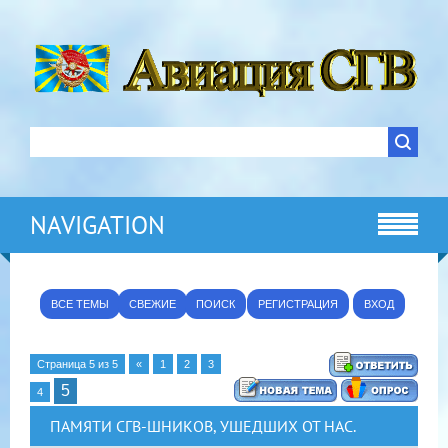
NAVIGATION
ВСЕ ТЕМЫ
СВЕЖИЕ
ПОИСК
РЕГИСТРАЦИЯ
ВХОД
Страница
5
из
5
«
1
2
3
5
4
ПАМЯТИ СГВ-ШНИКОВ, УШЕДШИХ ОТ НАС.