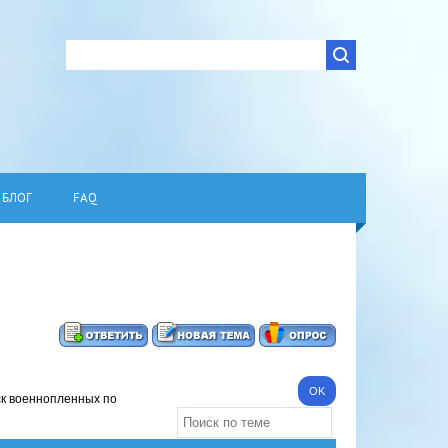
БЛОГ
FAQ
ск военнопленных по