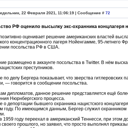
едельник, 22 Февраля 2021, 11:06:19 | Сообщение #
72
ство РФ оценило высылку экс-охранника концлагеря 
позитивно оценивает решение американских властей высл
кого концентрационного лагеря Нойенгамме, 95-летнего Фр
ении посольства РФ в США.
ие размещено в аккаунте посольства в Twitter. В нём выс
нацистских преступников.
 по делу Бергера показывает, что зверства гитлеровских п
и, — говорится в сообщении посольства.
ам дипломатов, данное решение представляется ещё боле
ния Нюрнбергского процесса.
 о депортации бывшего охранника нацистского концлагер
 году. По имеющимся данным, Бергер служил охранником 
ии.
в 1959 году переехал в американский Теннесси, при этом д
 своего прошлого, но заявил, что просто выполнял приказ