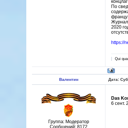
концлаг
По свед
содержа
францу
Журнал 
2020 го
отсутст
https://n
Qui quae
Валентин
Дата: Суб
Das Kon
6 сент. 
Группа: Модератор
Сообщений:
8172