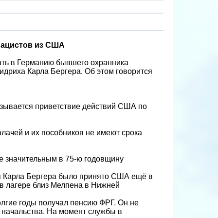
нацистов из США
ать в Германию бывшего охранника
идриха Карла Бергера. Об этом говорится
казывается приветствие действий США по
алачей и их пособников не имеют срока
е значительным в 75-ю годовщину
я Карла Бергера было принято США ещё в
в лагере близ Мелпена в Нижней
олгие годы получал пенсию ФРГ. Он не
ы начальства. На момент службы в