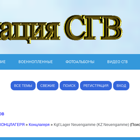
ШИЕ
ВОЕННОПЛЕННЫЕ
ФОТОАЛЬБОМЫ
ВИДЕО СГВ
ВСЕ ТЕМЫ
СВЕЖИЕ
ПОИСК
РЕГИСТРАЦИЯ
ВХОД
ов
 КОНЦЛАГЕРЯ
»
Концлагеря
»
Kgf.Lager Neuengamme (KZ Neuengamme)
(Пои