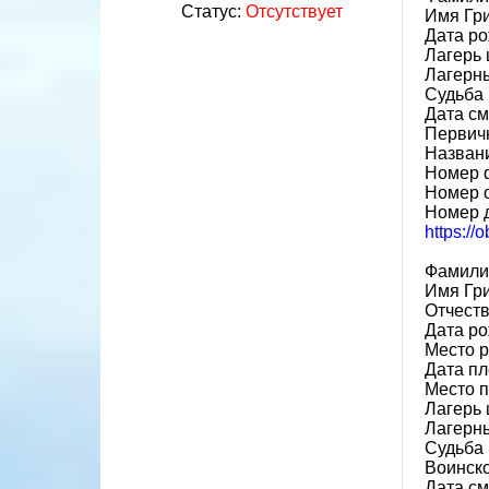
Статус:
Отсутствует
Имя Гр
Дата ро
Лагерь 
Лагерн
Судьба 
Дата см
Первичн
Назван
Номер 
Номер 
Номер 
https://
Фамили
Имя Гр
Отчест
Дата ро
Место 
Дата пл
Место 
Лагерь 
Лагерн
Судьба 
Воинск
Дата см