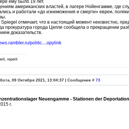
ере ему было 19 лет.
ениям американских властей, в лагере Нойенгамме, где сл
лись и работали «до изнеможения и смерти» евреи, поляки,
зы.
Spiegel отмечает, что в настоящий момент неизвестно, пре
да прокуратура города Целле сообщила о прекращении раз
вием доказательств.
ews.rambler.ru/politic....opylink
rit, reperit
бота, 09 Октября 2021, 13:04:37 | Сообщение #
73
zentrationslager Neuengamme - Stationen der Deportatio
2015 г.