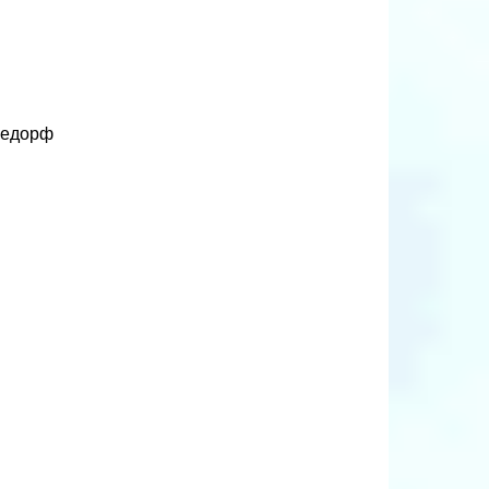
гедорф