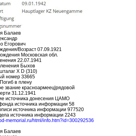
я Балаев
ександр
о Егорович
ждения/Возраст 07.09.1921
ождения Московская обл.
енения 22.07.1941
пленения Быхов
шталаг X D (310)
ый номер 33665
Погиб в плену
ое звание красноармеец|рядовой
ерти 31.12.1941
ие источника донесения ЦАМО
фонда источника информации 58
описи источника информации 977520
дела источника информации 2243
obd-memorial.ru/html/info.htm?id=300292536
я Балаев