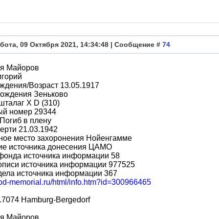
бота, 09 Октября 2021, 14:34:48 | Сообщение #
74
я Майоров
игорий
ждения/Возраст 13.05.1917
рождения Зеньково
шталаг X D (310)
ый номер 29344
Погиб в плену
ерти 21.03.1942
ное место захоронения Нойенгамме
ие источника донесения ЦАМО
фонда источника информации 58
описи источника информации 977525
дела источника информации 367
obd-memorial.ru/html/info.htm?id=300966465
.7074 Hamburg-Bergedorf
я Майоров