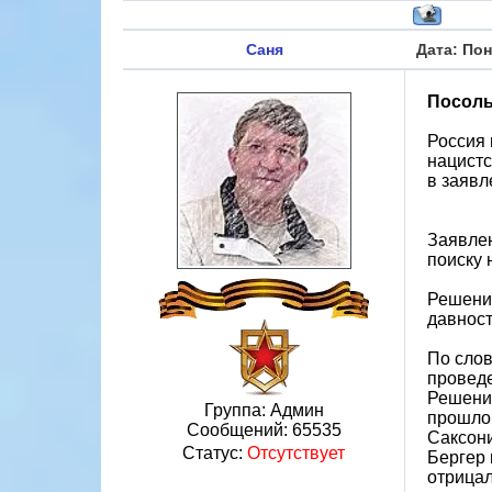
Саня
Дата: Пон
Посоль
Россия 
нацистс
в заявл
Заявлен
поиску 
Решение
давност
По слов
проведе
Решение
Группа: Админ
прошлом
Сообщений:
65535
Саксон
Статус:
Отсутствует
Бергер 
отрицал