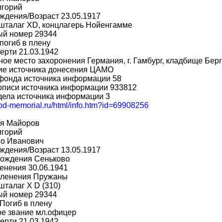
игорий
ждения/Возраст 23.05.1917
шталаг XD, концлагерь Нойенгамме
ый номер 29344
погиб в плену
ерти 21.03.1942
ое место захоронения Германия, г. Гамбург, кладбище Бер
ие источника донесения ЦАМО
фонда источника информации 58
описи источника информации 933812
дела источника информации 3
obd-memorial.ru/html/info.htm?id=69908256
я Майоров
игорий
во Иванович
ждения/Возраст 13.05.1917
рождения Сеньково
енения 30.06.1941
пленения Пружаны
шталаг X D (310)
ый номер 29344
Погиб в плену
ое звание мл.офицер
ерти 21.03.1942