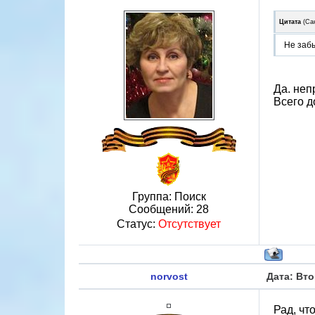
Цитата
(
Са
Не забы
Да. неп
Всего д
Группа: Поиск
Сообщений:
28
Статус:
Отсутствует
norvost
Дата: Вто
Рад, чт