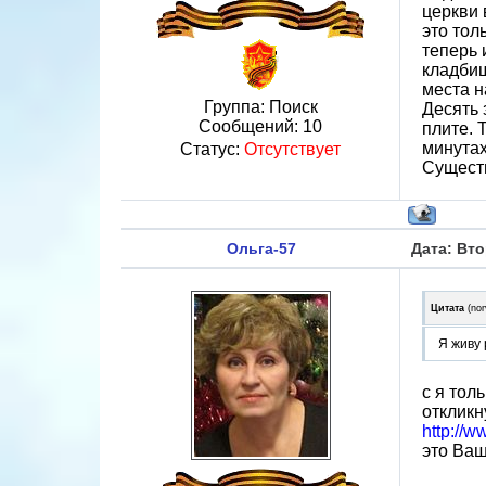
церкви 
это тол
теперь 
кладбищ
места н
Группа: Поиск
Десять 
Сообщений:
10
плите. 
минутах
Статус:
Отсутствует
Существ
Ольга-57
Дата: Вто
Цитата
(
nor
Я живу 
с я тол
откликн
http://w
это Ваш