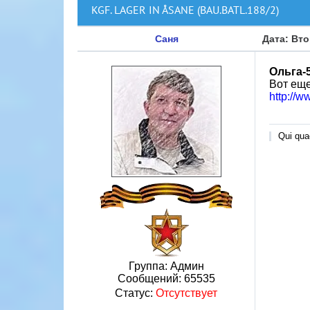
KGF. LAGER IN ÅSANE (BAU.BATL.188/2)
Саня
Дата: Вто
Ольга-
Вот еще
http://
Qui quae
Группа: Админ
Сообщений:
65535
Статус:
Отсутствует