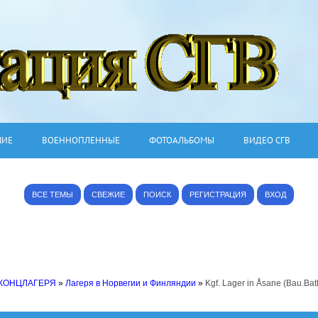
ШИЕ
ВОЕННОПЛЕННЫЕ
ФОТОАЛЬБОМЫ
ВИДЕО СГВ
ВСЕ ТЕМЫ
СВЕЖИЕ
ПОИСК
РЕГИСТРАЦИЯ
ВХОД
 КОНЦЛАГЕРЯ
»
Лагеря в Норвегии и Финляндии
»
Kgf. Lager in Åsane (Bau.Bat