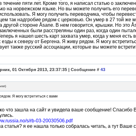
в течение пяти лет. Кроме того, я написал статью о заключ
ько на норвежском языке. Но вы можете получить его перев
использовать. Я могу получить переводчика, чтобы перевес
ем так надгробие рядом с церковью. Он умер в 27 той же 
а другой стороне Åsane. В нем говорится, крышки. Но это Å
заключенных были расстреляны один раз, когда один пытал
Теперь я нашел шесть карт захвата умер, когда у меня есть
 езды к северу от Бергена. Я живу рядом. Я могу встретитьс
ует также русский ассоциации, которые вы можете встретит
рник, 01 Октября 2013, 23:37:35 | Сообщение #
43
vost
)
рядом. Я могу встретиться с вами
ько что зашла на сайт и увидела ваше сообщение! Спасибо
улись.
ww.russia.no/s/rb-03-20030506.pdf
а статья? я ее нашла только собралась читать, а тут Ваше 