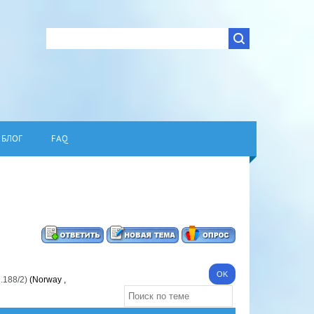
БЛОГ
FAQ
l.188/2)
(Norway ,