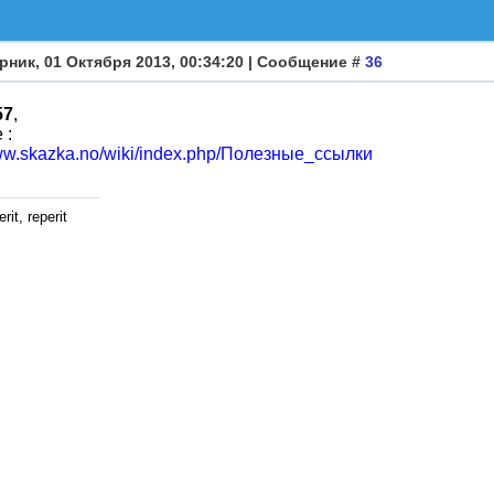
рник, 01 Октября 2013, 00:34:20 | Сообщение #
36
57
,
 :
www.skazka.no/wiki/index.php/Полезные_ссылки
rit, reperit