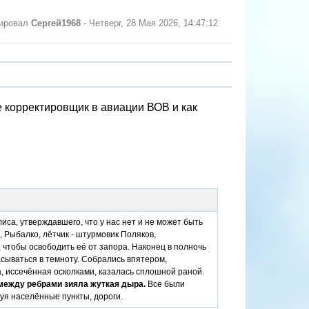
тировал
Сергей1968
-
Четверг, 28 Мая 2026, 14:47:12
ое корректировщик в авиации ВОВ и как
иса, утверждавшего, что у нас нет и не может быть
 Рыбалко, лётчик - штурмовик Поляков,
 чтобы освободить её от запора. Наконец в полночь
расываться в темноту. Собрались впятером,
а, иссечённая осколками, казалась сплошной раной.
 между ребрами зияла жуткая дыра.
Все были
уя населённые пункты, дороги.