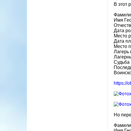
В этот 
Фамили
Имя Ге
Отчест
Дата ро
Место р
Дата пл
Место 
Лагерь
Лагерн
Судьба 
Послед
Воинско
https:/
Но пере
Фамили
Имя Ге