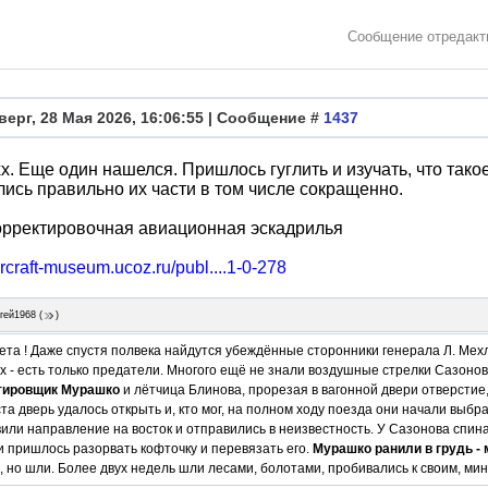
Сообщение отредак
верг, 28 Мая 2026, 16:06:55 | Сообщение #
1437
х. Еще один нашелся. Пришлось гуглить и изучать, что так
ись правильно их части в том числе сокращенно.
орректировочная авиационная эскадрилья
aircraft-museum.ucoz.ru/publ....1-0-278
гей1968
(
)
ета ! Даже спустя полвека найдутся убеждённые сторонники генерала Л. Мехл
 - есть только предатели. Многого ещё не знали воздушные стрелки Сазонов,
тировщик Мурашко
и лётчица Блинова, прорезая в вагонной двери отверстие,
ста дверь удалось открыть и, кто мог, на полном ходу поезда они начали выб
или направление на восток и отправились в неизвестность. У Сазонова спин
 пришлось разорвать кофточку и перевязать его.
Мурашко ранили в грудь -
 но шли. Более двух недель шли лесами, болотами, пробивались к своим, мин