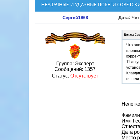
НЕУДАЧНЫЕ И УДАЧНЫЕ ПОБЕГИ СОВЕТС
Сергей1968
Дата: Чет
Цитата
Сер
Что анк
пленных
коррект
11 авгу
Группа: Эксперт
установ
Сообщений:
1357
Клавдии
Статус:
Отсутствует
но шли.
Нелегко
Фамили
Имя Ге
Отчест
Дата ро
Место р