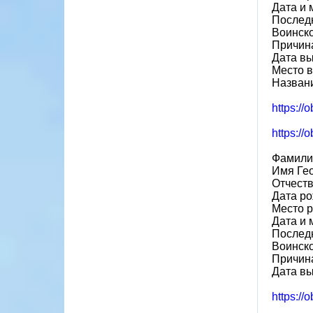
Дата и 
Последн
Воинско
Причина
Дата вы
Место в
Назван
https://
https://
Фамили
Имя Ге
Отчест
Дата ро
Место р
Дата и 
Последн
Воинско
Причина
Дата вы
https://