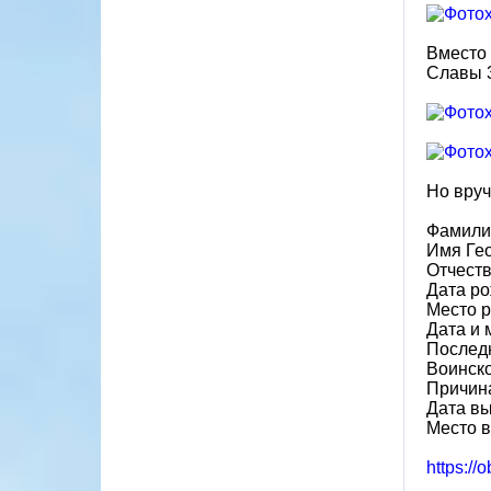
Вместо 
Славы 3
Но вруч
Фамили
Имя Ге
Отчест
Дата ро
Место р
Дата и 
Послед
Воинско
Причин
Дата вы
Место в
https://