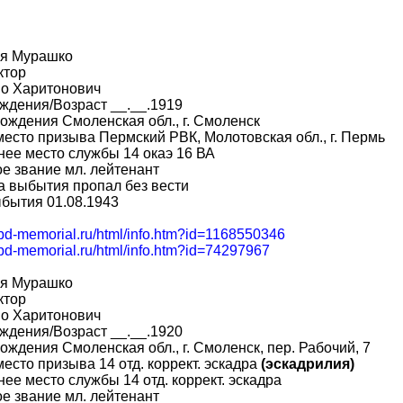
я Мурашко
ктор
во Харитонович
ждения/Возраст __.__.1919
ождения Смоленская обл., г. Смоленск
место призыва Пермский РВК, Молотовская обл., г. Пермь
ее место службы 14 окаэ 16 ВА
е звание мл. лейтенант
 выбытия пропал без вести
бытия 01.08.1943
obd-memorial.ru/html/info.htm?id=1168550346
obd-memorial.ru/html/info.htm?id=74297967
я Мурашко
ктор
во Харитонович
ждения/Возраст __.__.1920
ождения Смоленская обл., г. Смоленск, пер. Рабочий, 7
место призыва 14 отд. коррект. эскадра
(эскадрилия)
ее место службы 14 отд. коррект. эскадра
е звание мл. лейтенант