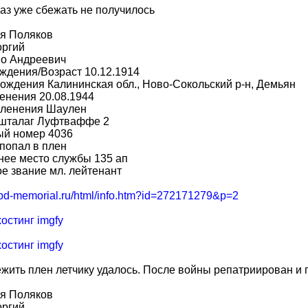
раз уже сбежать не получилось
я Поляков
оргий
во Андреевич
ждения/Возраст 10.12.1914
ождения Калининская обл., Ново-Сокольский р-н, Демьян
енения 20.08.1944
пленения Шаулен
 шталаг Луфтваффе 2
ый номер 4036
попал в плен
нее место службы 135 ап
е звание мл. лейтенант
/obd-memorial.ru/html/info.htm?id=272171279&p=2
жить плен летчику удалось. После войны репатриирован и 
я Поляков
оргий