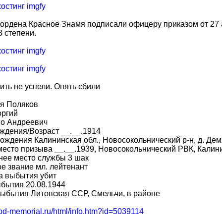
ордена Красное Знамя подписали офицеру приказом от 27 а
 степени.
ить не успели. Опять сбили
я Поляков
оргий
во Андреевич
ждения/Возраст __.__.1914
ождения Калининская обл., Новосокольнический р-н, д. Дем
место призыва __.__.1939, Новосокольнический РВК, Калини
нее место службы 3 шак
е звание мл. лейтенант
а выбытия убит
бытия 20.08.1944
ыбытия Литовская ССР, Смельчи, в районе
obd-memorial.ru/html/info.htm?id=5039114