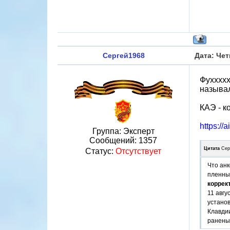
Сергей1968
Дата: Чет
Фуххххх
называл
КАЭ - к
https://
Группа: Эксперт
Сообщений:
1357
Цитата
Сер
Статус:
Отсутствует
Что анк
пленных
коррек
11 авгу
установ
Клавдии
ранены,