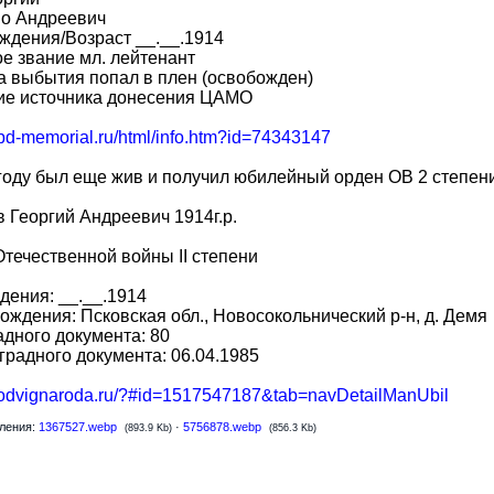
во Андреевич
ждения/Возраст __.__.1914
е звание мл. лейтенант
 выбытия попал в плен (освобожден)
ие источника донесения ЦАМО
obd-memorial.ru/html/info.htm?id=74343147
году был еще жив и получил юбилейный орден ОВ 2 степени
 Георгий Андреевич 1914г.р.
течественной войны II степени
дения: __.__.1914
ождения: Псковская обл., Новосокольнический р-н, д. Демя
дного документа: 80
градного документа: 06.04.1985
/podvignaroda.ru/?#id=1517547187&tab=navDetailManUbil
ления:
1367527.webp
·
5756878.webp
(893.9 Kb)
(856.3 Kb)