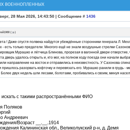
КИХ ВОЕННОПЛЕННЫХ
верг, 28 Мая 2026, 14:43:50 | Сообщение #
1436
гей1968
(
)
ета ! Даже спустя полвека найдутся убеждённые сторонники генерала Л. Мехл
 - есть только предатели. Многого ещё не знали воздушные стрелки Сазонов
ировщик Мурашко и лётчица Блинова, прорезая в вагонной двери отверстие, 
ста дверь удалось открыть и, кто мог, на полном ходу поезда они начали выб
или направление на восток и отправились в неизвестность. У Сазонова спин
 пришлось разорвать кофточку и перевязать его. Мурашко ранили в грудь - 
 Более двух недель шли лесами, болотами, пробивались к своим, минуя насел
 искать с такими распространёнными ФИО
я Поляков
оргий
во Андреевич
ждения/Возраст __.__.1914
ождения Калининская обл., Великолукский р-н, д. Демя