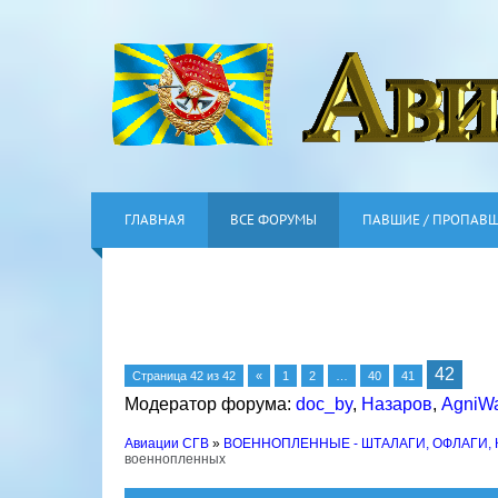
ГЛАВНАЯ
ВСЕ ФОРУМЫ
ПАВШИЕ / ПРОПАВ
42
Страница
42
из
42
«
1
2
…
40
41
Модератор форума:
doc_by
,
Назаров
,
AgniWa
Авиации СГВ
»
ВОЕННОПЛЕННЫЕ - ШТАЛАГИ, ОФЛАГИ,
военнопленных