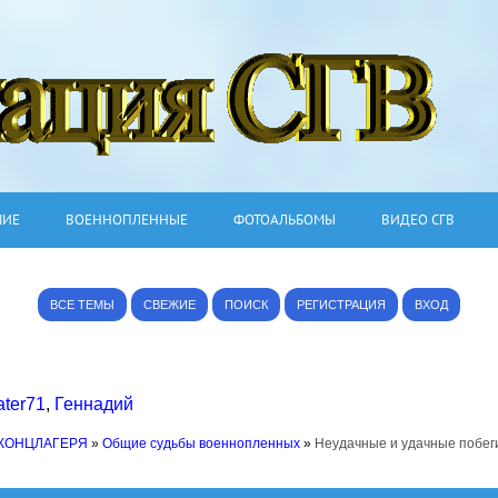
ШИЕ
ВОЕННОПЛЕННЫЕ
ФОТОАЛЬБОМЫ
ВИДЕО СГВ
ВСЕ ТЕМЫ
СВЕЖИЕ
ПОИСК
РЕГИСТРАЦИЯ
ВХОД
ter71
,
Геннадий
 КОНЦЛАГЕРЯ
»
Общие судьбы военнопленных
»
Неудачные и удачные побеги