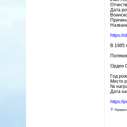
Отчест
Дата ро
Воинско
Причина
Назван
https://
В 1985 
Поляков
Орден О
Год рож
Место р
№ награ
Дата на
https:/
Прикреп