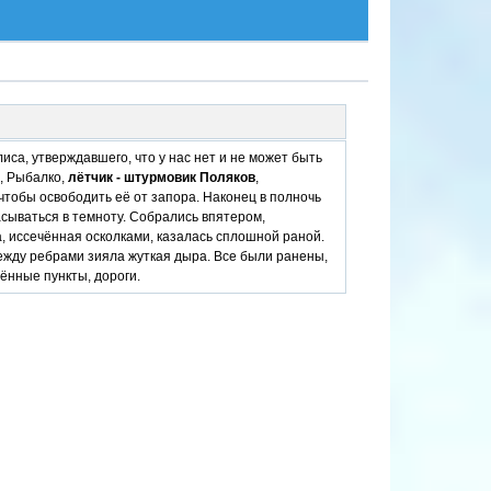
иса, утверждавшего, что у нас нет и не может быть
, Рыбалко,
лётчик - штурмовик Поляков
,
чтобы освободить её от запора. Наконец в полночь
расываться в темноту. Собрались впятером,
а, иссечённая осколками, казалась сплошной раной.
между ребрами зияла жуткая дыра. Все были ранены,
ённые пункты, дороги.