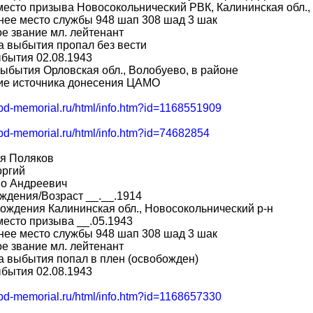
место призыва Новосокольнический РВК, Калининская обл.,
ее место службы 948 шап 308 шад 3 шак
е звание мл. лейтенант
 выбытия пропал без вести
бытия 02.08.1943
ыбытия Орловская обл., Волобуево, в районе
ие источника донесения ЦАМО
obd-memorial.ru/html/info.htm?id=1168551909
obd-memorial.ru/html/info.htm?id=74682854
я Поляков
оргий
во Андреевич
ждения/Возраст __.__.1914
ождения Калининская обл., Новосокольнический р-н
место призыва __.05.1943
ее место службы 948 шап 308 шад 3 шак
е звание мл. лейтенант
 выбытия попал в плен (освобожден)
бытия 02.08.1943
obd-memorial.ru/html/info.htm?id=1168657330