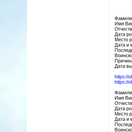
Фамили
Имя Ви
Отчест
Дата ро
Место р
Дата и 
Последн
Воинско
Причина
Дата вы
https://
https://
Фамили
Имя Ви
Отчест
Дата ро
Место р
Дата и 
Последн
Воинско