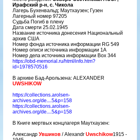
Ирафский р-н, с. Чикола
Лагерь Бухенвальд; Маутхаузен; Гузен
Лагерный номер 97205
Судьба Погиб в плену
Дата смерти 25.02.1945
Название источника донесения Национальный
архив США
Номер фонда источника информации RG 549
Номер описи источника информации 1A
Номер дела источника информации Box 344
https://obd-memorial.ru/html/info.htm?
id=1978570516
В архиве Бад-Арользена: ALEXANDER
UWSHIKOW
https://collections.arolsen-
archives.org/de....5&p=158
https://collections.arolsen-
archives.org/de....5&p=158
В Книге мертвых концлагеря Маутхаузен:
Александр
Увшиков
/ Alexandr
Uwschikow
1915 -
1945