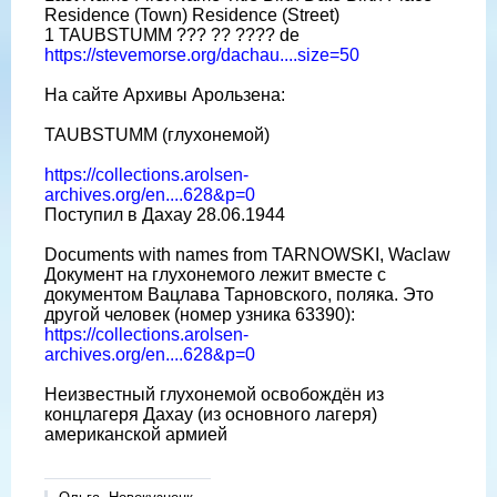
Residence (Town) Residence (Street)
1 TAUBSTUMM ??? ?? ???? de
https://stevemorse.org/dachau....size=50
На сайте Архивы Арользена:
TAUBSTUMM (глухонемой)
https://collections.arolsen-
archives.org/en....628&p=0
Поступил в Дахау 28.06.1944
Documents with names from TARNOWSKI, Waclaw
Документ на глухонемого лежит вместе с
документом Вацлава Тарновского, поляка. Это
другой человек (номер узника 63390):
https://collections.arolsen-
archives.org/en....628&p=0
Неизвестный глухонемой освобождён из
концлагеря Дахау (из основного лагеря)
американской армией