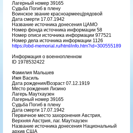
Лагерный номер 39165
Судьба Погиб в плену
Воинское звание красноармеец|рядовой
Дата смерти 17.07.1942
Название источника донесения ЦАМО
Номер фонда источника информации 58
Номер описи источника информации 977521
Номер дела источника информации 1126
https://obd-memorial.ru/html/info.htm?id=300555189
Информация о военнопленном
ID 1978532422
Фамилия Мальшев
Имя Василь
Дата рождения/Возраст 07.12.1919
Место рождения Лизино
Лагерь Маутхаузен
Лагерный номер 39165
Судьба Погиб в плену
Дата смерти 17.07.1942
Первичное место захоронения Австрия,
Верхняя Австрия, лаг. Маутхаузен
Название источника донесения Национальный
архив США