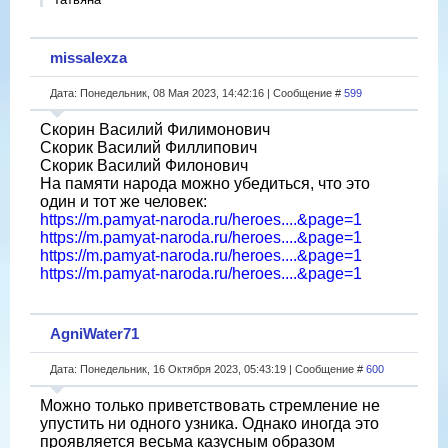
missalexza
Дата: Понедельник, 08 Мая 2023, 14:42:16 | Сообщение #
599
Скорин Василий Филимонович
Скорик Василий Филлипович
Скорик Василий Филонович
На памяти народа можно убедиться, что это
один и тот же человек:
https://m.pamyat-naroda.ru/heroes....&page=1
https://m.pamyat-naroda.ru/heroes....&page=1
https://m.pamyat-naroda.ru/heroes....&page=1
https://m.pamyat-naroda.ru/heroes....&page=1
AgniWater71
Дата: Понедельник, 16 Октября 2023, 05:43:19 | Сообщение #
600
Можно только приветствовать стремление не
упустить ни одного узника. Однако иногда это
проявляется весьма казусным образом