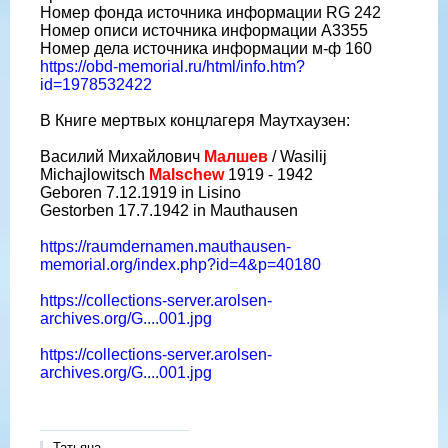
Номер фонда источника информации RG 242
Номер описи источника информации A3355
Номер дела источника информации м-ф 160
https://obd-memorial.ru/html/info.htm?
id=1978532422
В Книге мертвых концлагеря Маутхаузен:
Василий Михайлович
Малшев
/ Wasilij
Michajlowitsch
Malschew
1919 - 1942
Geboren 7.12.1919 in Lisino
Gestorben 17.7.1942 in Mauthausen
https://raumdernamen.mauthausen-
memorial.org/index.php?id=4&p=40180
https://collections-server.arolsen-
archives.org/G....001.jpg
https://collections-server.arolsen-
archives.org/G....001.jpg
Татьяна