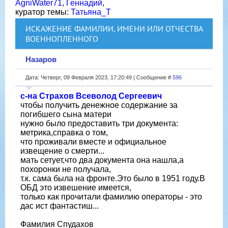
AgniWater71
,
Геннадий
,
куратор темы:
Татьяна_Т
ИСКАЖЕНИЕ ФАМИЛИИ, ИМЕНИ ИЛИ ОТЧЕСТВА
ВОЕННОПЛЕННОГО
Назаров
Дата: Четверг, 09 Февраля 2023, 17:20:49 | Сообщение #
596
с-на Страхов Всеволод Сергеевич
чтобы получить денежное содержание за
погибшего сына матери
нужно было предоставить три документа:
метрика,справка о том,
что проживали вместе и официальное
извещение о смерти...
мать сетует,что два документа она нашла,а
похоронки не получала,
т.к. сама была на фронте.Это было в 1951 году.В
ОБД это извешение имеется,
только как прочитали фамилию операторы - это
дас ист фантастиш...
Фамилия Спудахов