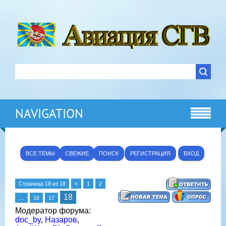
NAVIGATION
ВСЕ ТЕМЫ
СВЕЖИЕ
ПОИСК
РЕГИСТРАЦИЯ
ВХОД
Страница
18
из
18
«
1
2
18
…
16
17
Модератор форума:
doc_by
,
Назаров
,