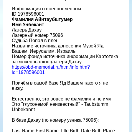
Информация о военнопленном
ID 1978596001
Фамилия Айнтаубштумер
Имя Унбекант
Лагерь Дахау
Лагерный номер 75096
Судьба Попал в плен
Название источника донесения Музей Яд
Вашем, Иерусалим, Израиль
Номер фонда источника информации Картотека
заключенных концлагеря Дахау
https://obd-memorial.ru/html/info.htm?
id=1978596001
Причём в самой базе Яд Вашем такого я не
вижу.
Естественно, это вовсе не фамилия и не имя.
Это "глухонемой неизвестный" - Taubstumm
Unbekannt
В базе Дахау (по номеру узника 75096):
Last Name First Name Title Birth Date Birth Place