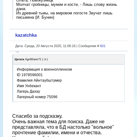
Ольга, Новокузнецк
Молчат гробницы, мумии и кости, - Лишь слову жизнь
дана:
Из древней тьмы, на мировом погосте Звучат лишь
письмена (И. Бунин)
kazatchka
Дата: Среда, 20 Августа 2025, 11:06:16 | Сообщение #
601
Цитата
AgniWater71
(
)
Информация о военнопленном
ID 1978596001
Фамилия Айнтаубштумер
Имя Унбекант
Лагерь Дахау
Лагерный номер 75096
Спасибо за подсказку.
Очень важная тема для поиска. Даже не
представляла, что в БД настолько "вольное"
прочтение фамилии, имени и отчества.