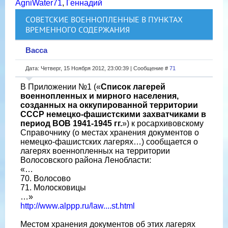
AgniWater71
,
Геннадий
СОВЕТСКИЕ ВОЕННОПЛЕННЫЕ В ПУНКТАХ
ВРЕМЕННОГО СОДЕРЖАНИЯ
Васса
Дата: Четверг, 15 Ноября 2012, 23:00:39 | Сообщение #
71
В Приложении №1 («
Список лагерей
военнопленных и мирного населения,
созданных на оккупированной территории
СССР немецко-фашистскими захватчиками в
период ВОВ 1941-1945 гг.
») к росархивовскому
Справочнику (о местах хранения документов о
немецко-фашистских лагерях…) сообщается о
лагерях военнопленных на территории
Волосовского района Ленобласти:
«…
70. Волосово
71. Молосковицы
…»
http://www.alppp.ru/law....st.html
Местом хранения документов об этих лагерях