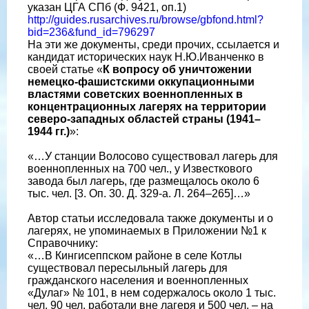
указан ЦГА СПб (Ф. 9421, оп.1)
http://guides.rusarchives.ru/browse/gbfond.html?
bid=236&fund_id=796297
На эти же документы, среди прочих, ссылается и
кандидат исторических наук Н.Ю.Иванченко в
своей статье «
К вопросу об уничтожении
немецко-фашистскими оккупационными
властями советских военнопленных в
концентрационных лагерях на территории
северо-западных областей страны (1941–
1944 гг.)
»:
«…У станции Волосово существовал лагерь для
военнопленных на 700 чел., у Известкового
завода был лагерь, где размещалось около 6
тыс. чел. [3. Оп. 30. Д. 329-а. Л. 264–265]…»
Автор статьи исследовала также документы и о
лагерях, не упоминаемых в Приложении №1 к
Справочнику:
«…В Кингисеппском районе в селе Котлы
существовал пересыльный лагерь для
гражданского населения и военнопленных
«Дулаг» № 101, в нем содержалось около 1 тыс.
чел, 90 чел. работали вне лагеря и 500 чел. – на