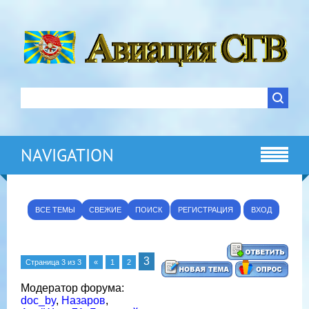
NAVIGATION
ВСЕ ТЕМЫ
СВЕЖИЕ
ПОИСК
РЕГИСТРАЦИЯ
ВХОД
3
Страница
3
из
3
«
1
2
Модератор форума:
doc_by
,
Назаров
,