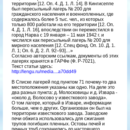
территории [12. Оп. 4. Д. 1. Л. 14]. В Кингисеппе
был пересыльный лагерь № 200 для
гражданского населения и военнопленных, где
содержалось более 5 тыс. чел., из которых
только 800 работали на его территории [12. Оп.
4. Д. 1. Л. 16], впоследствии он переместился в
город Нарва с 19 января – 11 мая 1942 г. и
числился как пересыльный лагерь № 200 для
мирного населения [12. Спец фонд. Оп. 10. Д. 1.
Л. 1; Оп. 6. Д. 2. Л. 92–93]…»
Согласно авторским ссылкам, документы об этих
лагерях хранятся в ГАРФе (Ф. Р-7021),
Текст статьи здесь:
http://lengu.ru/media....a70dd49
В Списке лагерей под пунктом 71 почему-то два
местоположения указаны как одно. На деле это
два разных пункта: д. Молосковицы и д. Извара -
«около д. Волосово у известкового завода».
О том лагере, который в Изваре, информации
больше, чем о других. Организован он был на
территории известкового завода. Заводские
печи обжига использовались для сжигания
трупов погибших пленных. Остовы печей и
печных труб сохранились до настоящего