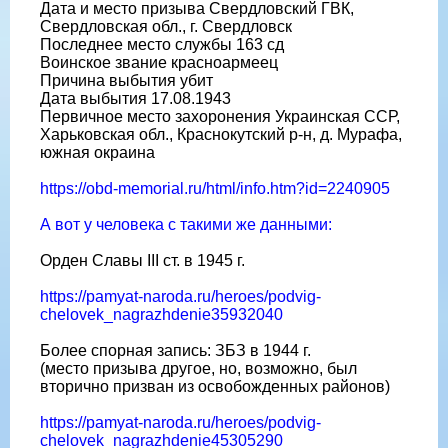
Дата и место призыва Свердловский ГВК,
Свердловская обл., г. Свердловск
Последнее место службы 163 сд
Воинское звание красноармеец
Причина выбытия убит
Дата выбытия 17.08.1943
Первичное место захоронения Украинская ССР,
Харьковская обл., Краснокутский р-н, д. Мурафа,
южная окраина
https://obd-memorial.ru/html/info.htm?id=2240905
А вот у человека с такими же данными:
Орден Славы III ст. в 1945 г.
https://pamyat-naroda.ru/heroes/podvig-
chelovek_nagrazhdenie35932040
Более спорная запись: ЗБЗ в 1944 г.
(место призыва другое, но, возможно, был
вторично призван из освобожденных районов)
https://pamyat-naroda.ru/heroes/podvig-
chelovek_nagrazhdenie45305290