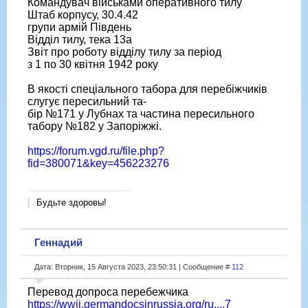
Командувач військами оперативного тилу
Штаб корпусу, 30.4.42
групи армій Південь
Відділ тилу, тека 13а
Звіт про роботу відділу тилу за період
з 1 по 30 квітня 1942 року
В якості спеціального табора для перебіжчиків
слугує пересильний та-
бір №171 у Лубнах та частина пересильного
табору №182 у Запоріжжі.
https://forum.vgd.ru/file.php?
fid=380071&key=456223276
Будьте здоровы!
Геннадий
Дата: Вторник, 15 Августа 2023, 23:50:31 | Сообщение #
112
Перевод допроса перебежчика
https://wwii.germandocsinrussia.org/ru....7