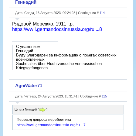
Геннадий
Дата: Среда, 16 Августа 2023, 00:24:28 | Сообщение #
114
Рядовой Мережко, 1911 г.р.
https://wwii.germandocsinrussia.org/ru....8
С уважением,
Геннадий
Буду благодарен за информацию о побегах советских
военнопленных
Suche alles über Fluchtversuche von russischen
Kriegsgefangenen.
AgniWater71
Дата: Четверг, 24 Августа 2023, 15:31:41 | Сообщение #
115
Цитата
Геннадий
(
)
Перевод допроса перебежчика
https://wwii.germandocsinrussia.org/ru....7