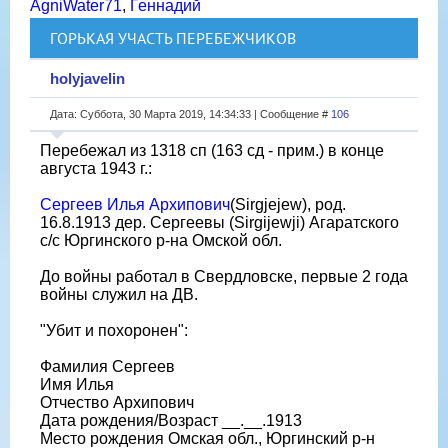
AgniWater71
,
Геннадий
ГОРЬКАЯ УЧАСТЬ ПЕРЕБЕЖЧИКОВ
holyjavelin
Дата: Суббота, 30 Марта 2019, 14:34:33 | Сообщение #
106
Перебежал из 1318 сп (163 сд - прим.) в конце
августа 1943 г.:
Сергеев Илья Архипович
(Sirgjejew), род.
16.8.1913 дер. Сергеевы (Sirgijewji) Агаратского
с/с Юргинского р-на Омской обл.
До войны работал в Свердловске, первые 2 года
войны служил на ДВ.
"Убит и похоронен":
Фамилия Сергеев
Имя Илья
Отчество Архипович
Дата рождения/Возраст __.__.1913
Место рождения Омская обл., Юргинский р-н