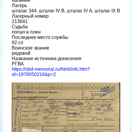
Калинин
Лагерь
шталаг 344, шталаг IV B, шталаг IV A, шталаг IX B
Лагерный номер
213641
Судьба
попал в плен
Последнее место службы
92 сп
Воинское звание
рядовой
Название источника донесения
РГВА
https://obd-memorial.ru/html/info.htm?
id=1978050216&p=2