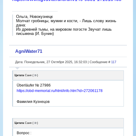
Ольга, Новокузнецк
Молчат гробницы, мумии и кости, - Лишь слову жизнь
дана:
Из древней тьмы, на мировом погосте Звучат лишь
письмена (И. Бунин)
AgniWater71
Дата: Понедельник, 27 Октября 2025, 16:32:03 | Сообщение #
117
Цитата
Саня
(
)
Überläufer № 27986
https://obd-memorial.ru/html/info.htm?id=272061178
Фамилия Кузнецов
Цитата
Саня
(
)
Вопрос :