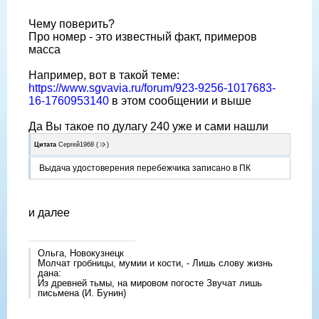
Чему поверить?
Про номер - это известный факт, примеров
масса
Например, вот в такой теме:
https://www.sgvavia.ru/forum/923-9256-1017683-
16-1760953140
в этом сообщении и выше
Да Вы такое по дулагу 240 уже и сами нашли
Цитата
Сергей1968
(
)
Выдача удостоверения перебежчика записано в ПК
и далее
Ольга, Новокузнецк
Молчат гробницы, мумии и кости, - Лишь слову жизнь
дана:
Из древней тьмы, на мировом погосте Звучат лишь
письмена (И. Бунин)