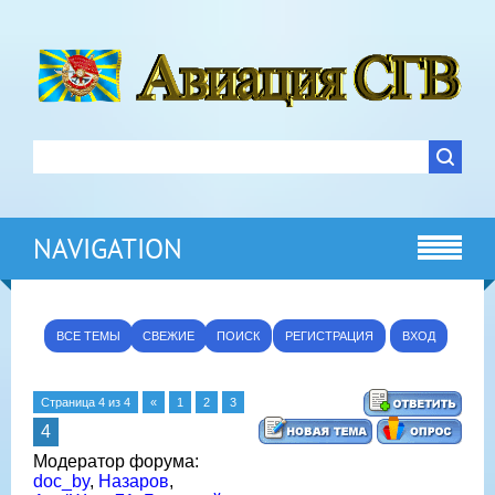
NAVIGATION
ВСЕ ТЕМЫ
СВЕЖИЕ
ПОИСК
РЕГИСТРАЦИЯ
ВХОД
Страница
4
из
4
«
1
2
3
4
Модератор форума:
doc_by
,
Назаров
,