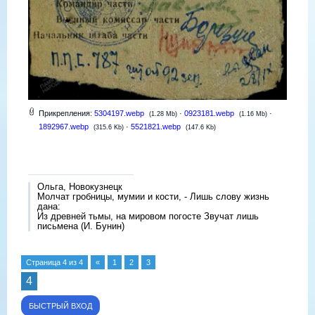
Прикрепления:
5304197.webp
·
0923181.webp
·
(1.28 Mb)
(1.16 Mb)
1892967.webp
·
5521821.webp
(315.6 Kb)
(147.6 Kb)
Ольга, Новокузнецк
Молчат гробницы, мумии и кости, - Лишь слову жизнь
дана:
Из древней тьмы, на мировом погосте Звучат лишь
письмена (И. Бунин)
Страница
4
из
4
«
1
2
3
4