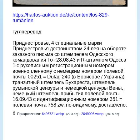
https://harlos-auktion.de/de/content/los-829-
rumänien
гуглперевод
Приднестровье, 4 специальные марки
Приднестровья достоинством 24 лея на обороте
заказного письма со штемпелем Одесского
командования I от 28.08.43 и R-штампом Одесса
1 с рукописным регистрационным номером
военнопленному с немецким номером полевой
почты 00251 = Dulag 240 (в Борисове / Украина),
транзитный штемпель Бухареста, штемпель
румынской цензуры и немецкой цензуры Вены,
немецкий штемпель прибытия полевой почты
16.09.43 с идентификационным номером 351 =
полевая почта 758 zw, по-видимому, доставлено.
Прикрепления:
6496721.webp
·
2049096.webp
(22.3 Kb)
(389.5 Kb)