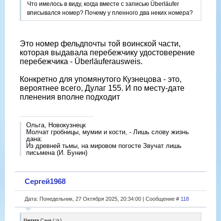
Что имелось в виду, когда вместе с записью Überläufer
вписывался номер? Почему у пленного два неких номера?
Это номер фельдпочты той воинской части,
которая выдавала перебежчику удостоверение
перебежчика - Überläuferausweis.
Конкретно для упомянутого Кузнецова - это,
вероятнее всего, Дулаг 155. И по месту-дате
пленения вполне подходит
Ольга, Новокузнецк
Молчат гробницы, мумии и кости, - Лишь слову жизнь
дана:
Из древней тьмы, на мировом погосте Звучат лишь
письмена (И. Бунин)
Сергей1968
Дата: Понедельник, 27 Октября 2025, 20:34:00 | Сообщение #
118
Цитата
Саня
(
)