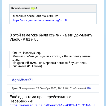
Цитата
Геннадий
(
)
Младший лейтенант Максименко.
https://wwii.germandocsinrussia.org/ru....8
В этой теме уже были ссылки на эти документы:
VladK - # 81 и 83
Ольга, Новокузнецк
Молчат гробницы, мумии и кости, - Лишь слову жизнь
дана:
Из древней тьмы, на мировом погосте Звучат лишь
письмена (И. Бунин)
AgniWater71
Дата: Понедельник, 27 Октября 2025, 16:14:46 | Сообщение #
116
Ещë одна тема про перебежчиков:
Перебежчики
https://www.sgvavia.ru/forum/149-9301-1#1018468