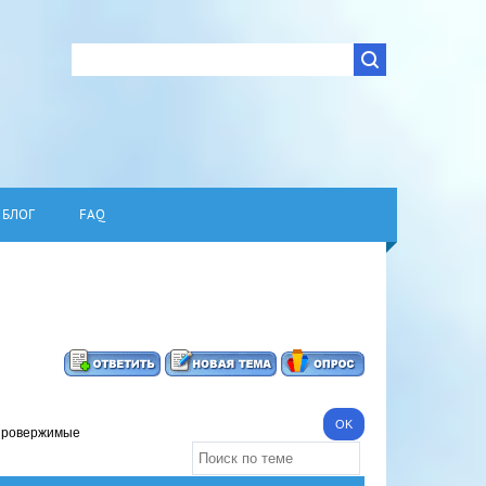
БЛОГ
FAQ
провержимые