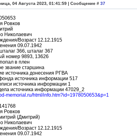
ница, 04 Августа 2023, 01:41:59 | Сообщение #
37
8050653
я Ровков
итрий
во Николаевич
ждения/Возраст 12.12.1915
енения 09.07.1942
шталаг 366, шталаг 367
й номер 9893, 13626
попал в плен
ое звание старшина
ие источника донесения РГВА
фонда источника информации 517
описи источника информации 1
дела источника информации 47029_2
/obd-memorial.ru/html/info.htm?id=1978050653&p=1
8141768
я Ровков
митрий (Дмитрий)
во Николаевич
ждения/Возраст 12.12.1915
енения 09.07.1942