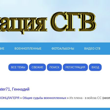
ШИЕ
ВОЕННОПЛЕННЫЕ
ФОТОАЛЬБОМЫ
ВИДЕО СГВ
ВСЕ ТЕМЫ
СВЕЖИЕ
ПОИСК
РЕГИСТРАЦИЯ
ВХОД
ter71
,
Геннадий
 КОНЦЛАГЕРЯ
»
Общие судьбы военнопленных
»
Из плена - в войска СС
(нео