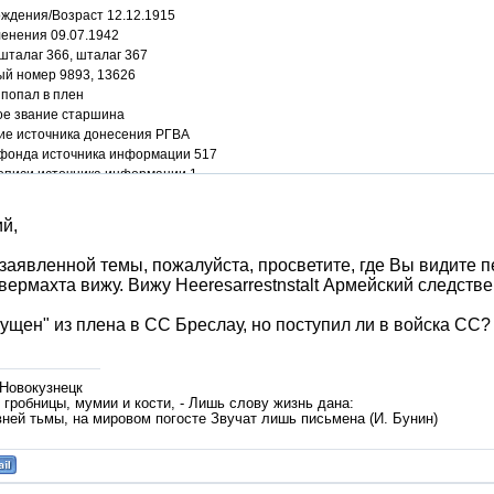
ождения/Возраст 12.12.1915
ленения 09.07.1942
шталаг 366, шталаг 367
ый номер 9893, 13626
 попал в плен
ое звание старшина
ие источника донесения РГВА
фонда источника информации 517
описи источника информации 1
дела источника информации 47029_2
/obd-memorial.ru/html/info.htm?id=1978050653&p=1
й,
 заявленной темы, пожалуйста, просветите, где Вы видите 
вермахта вижу. Вижу Heeresarrestnstalt Армейский следст
пущен" из плена в СС Бреслау, но поступил ли в войска СС
 Новокузнецк
гробницы, мумии и кости, - Лишь слову жизнь дана:
вней тьмы, на мировом погосте Звучат лишь письмена (И. Бунин)