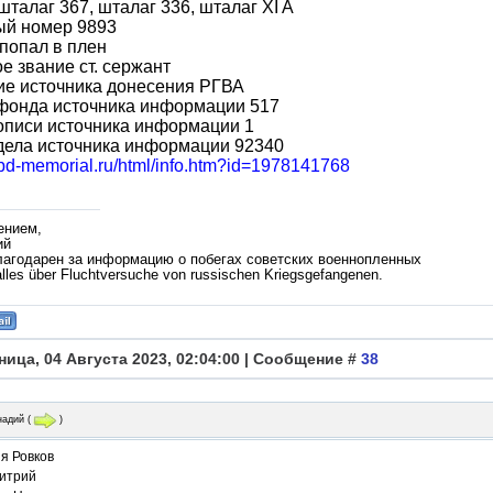
шталаг 367, шталаг 336, шталаг XI A
ый номер 9893
попал в плен
е звание ст. сержант
ие источника донесения РГВА
фонда источника информации 517
описи источника информации 1
дела источника информации 92340
/obd-memorial.ru/html/info.htm?id=1978141768
ением,
ий
лагодарен за информацию о побегах советских военнопленных
lles über Fluchtversuche von russischen Kriegsgefangenen.
ница, 04 Августа 2023, 02:04:00 | Сообщение #
38
надий
(
)
я Ровков
итрий