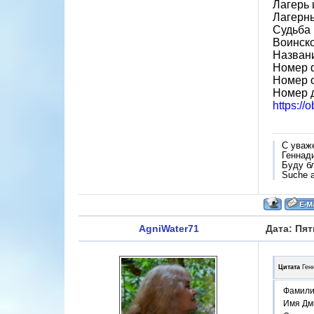
Лагерь 
Лагерн
Судьба 
Воинско
Назван
Номер 
Номер 
Номер 
https:/
С уваж
Геннад
Буду б
Suche a
AgniWater71
Дата: Пят
Цитата
Ген
Фамили
Имя Дм