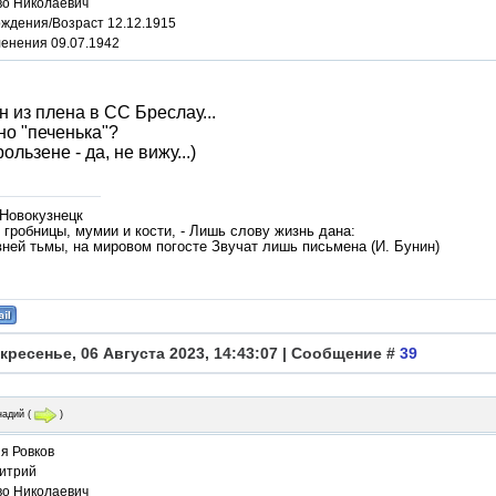
во Николаевич
ождения/Возраст 12.12.1915
ленения 09.07.1942
 из плена в СС Бреслау...
но "печенька"?
ользене - да, не вижу...)
 Новокузнецк
гробницы, мумии и кости, - Лишь слову жизнь дана:
вней тьмы, на мировом погосте Звучат лишь письмена (И. Бунин)
кресенье, 06 Августа 2023, 14:43:07 | Сообщение #
39
надий
(
)
я Ровков
итрий
во Николаевич