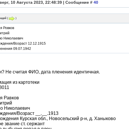
верг, 10 Августа 2023, 22:48:39 | Сообщение #
40
надий
(
)
я Ровков
итрий
во Николаевич
ождения/Возраст 12.12.1915
ленения 09.07.1942
и? Не считая ФИО, дата пленения идентичная.
ация из картотеки
8011
я Равков
итрий
во Николаевич
ждения/Возраст __.__.1913
ождения Курская обл., Новосельский р-н, д. Ханыково
е звание ст. сержант
а выбытия попал в плен