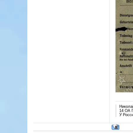
Никола
14 ОА 
У Росси