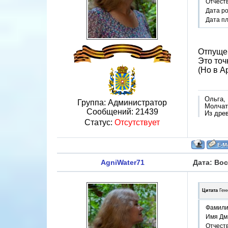
Отчест
Дата р
Дата п
Отпущен
Это точ
(Но в Ар
Ольга,
Группа: Администратор
Молчат 
Сообщений:
21439
Из дре
Статус:
Отсутствует
AgniWater71
Дата: Вос
Цитата
Ген
Фамили
Имя Дм
Отчест