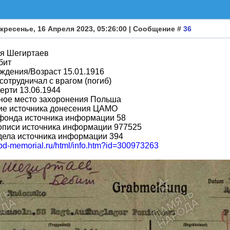
кресенье, 16 Апреля 2023, 05:26:00 | Сообщение #
36
я Шегиртаев
бит
ждения/Возраст 15.01.1916
сотрудничал с врагом (погиб)
ерти 13.06.1944
ное место захоронения Польша
ие источника донесения ЦАМО
фонда источника информации 58
описи источника информации 977525
дела источника информации 394
obd-memorial.ru/html/info.htm?id=300973263