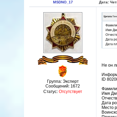
MSDNO_17
Дата: Чет
Цитата
Ген
Фамили
Имя Дм
Отчест
Дата р
Дата п
Не он л
Информ
ID 8020
Группа: Эксперт
Сообщений:
1672
Фамили
Статус:
Отсутствует
Имя Дм
Отчест
Дата ро
Место р
Воинско
Причин