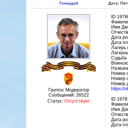
Геннадий
Дата: Пят
ID 197
Фамили
Имя Дм
Отчест
Дата ро
Дата пл
Лагерь 
Лагерны
Судьба 
Воинск
Назван
Номер 
Номер 
Номер 
https:/
Группа: Модератор
Сообщений:
26522
ID 197
Статус:
Отсутствует
Фамили
Имя Ди
Отчест
Дата ро
Дата пл