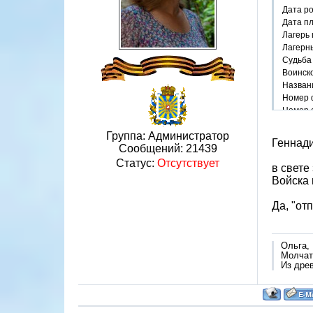
Дата р
Дата п
Лагерь 
Лагерн
Судьба
Воинск
Назван
Номер 
Номер 
Номер 
Группа: Администратор
https:/
Геннади
Сообщений:
21439
Статус:
Отсутствует
в свете
Войска 
Да, "от
Ольга,
Молчат 
Из дре