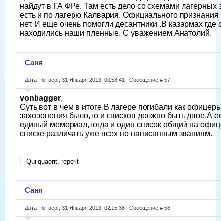
найдут в ГА ФРе. Там есть дело со схемами лагерных
есть и по лагерю Калвария. Официального признани
нет. И еще очень помогли десантники .В казармах где
находились наши пленные. С уважением Анатолий.
Саня
Дата: Четверг, 31 Января 2013, 00:58:41 | Сообщение #
57
vonbagger
,
Суть вот в чем в итоге.В лагере погибали как офицер
захоронения было,то и списков должно быть двое.А е
единый мемориал,тогда и один список общий на офиц
списке различать уже всех по написанным званиям.
Qui quaerit, reperit
Саня
Дата: Четверг, 31 Января 2013, 02:15:38 | Сообщение #
58