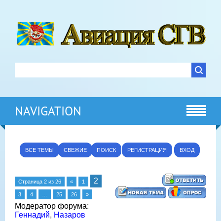
NAVIGATION
ВСЕ ТЕМЫ
СВЕЖИЕ
ПОИСК
РЕГИСТРАЦИЯ
ВХОД
2
Страница
2
из
26
«
1
3
4
…
25
26
»
Модератор форума:
Геннадий
,
Назаров