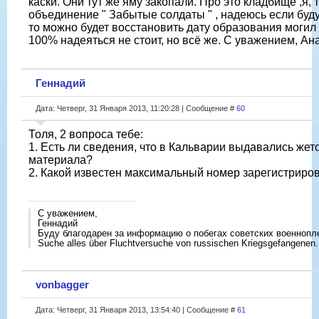
каски. Они тут же яму закопали. Про это кладбище ,я,
объединение " Забытые солдаты " , надеюсь если буду
то можно будет восстановить дату образования могил 
100% надеяться не стоит, но всё же. С уважением, Ан
Геннадий
Дата: Четверг, 31 Января 2013, 11:20:28 | Сообщение #
60
Толя, 2 вопроса тебе:
1. Есть ли сведения, что в Кальварии выдавались жето
материала?
2. Какой известен максимальный номер зарегистриро
С уважением,
Геннадий
Буду благодарен за информацию о побегах советских военнопл
Suche alles über Fluchtversuche von russischen Kriegsgefangenen.
vonbagger
Дата: Четверг, 31 Января 2013, 13:54:40 | Сообщение #
61