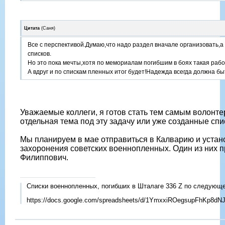
Цитата
(
Саня
)
Все с перспективой.Думаю,что надо раздел вначале организовать,а
списков.
Но это пока мечты,хотя по мемориалам погибшим в боях такая рабо
А вдруг и по спискам пленных итог будет!Надежда всегда должна бы
Уважаемые коллеги, я готов стать тем самым волонте
отдельная тема под эту задачу или уже созданные спи
Мы планируем в мае отправиться в Калварию и устан
захоронения советских военнопленных. Один из них 
Филиппович.
Списки военнопленных, погибших в Шталаге 336 Z по следующе
https://docs.google.com/spreadsheets/d/1YmxxiROegsupFhKp8d