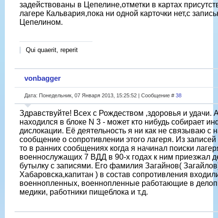
задействованы в Цепелине,отметки в картах присутст
лагере Кальвария,пока ни одной карточки нет,с запис
Цепелином.
Qui quaerit, reperit
vonbagger
Дата: Понедельник, 07 Января 2013, 15:25:52 | Сообщение #
38
Здравствуйте! Всех с Рождеством ,здоровья и удачи. 
находился в блоке N 3 - может кто нибудь собирает и
дислокации. Её деятельность я ни как не связываю с
сообщение о сопротивлении этого лагеря. Из записей 
то в ранних сообщениях когда я начинал поиски лагер
военнослужащих 7 ВДД в 90-х годах к ним приезжал д
бутылку с записями. Его фамилия Загайнов( Загайлов
Хабаровска,капитан ) в состав сопротивления входи
военнопленных, военнопленные работающие в делопр
медики, работники пищеблока и т.д.