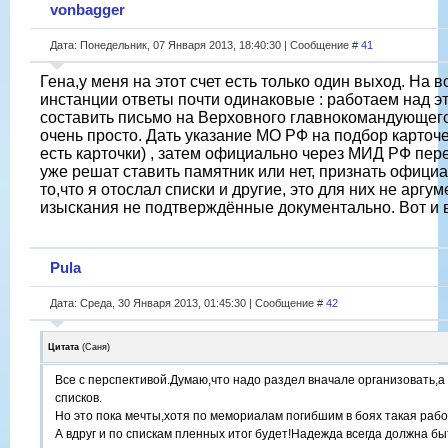
vonbagger
Дата: Понедельник, 07 Января 2013, 18:40:30 | Сообщение #
41
Гена,у меня на этот счет есть только один выход. На 
инстанции ответы почти одинаковые : работаем над эти
составить письмо на Верховного главнокомандующего
очень просто. Дать указание МО РФ на подбор карточе
есть карточки) , затем официально через МИД РФ пе
уже решат ставить памятник или нет, признать официа
то,что я отослал списки и другие, это для них не аргум
изыскания не подтверждённые документально. Вот и в
Pula
Дата: Среда, 30 Января 2013, 01:45:30 | Сообщение #
42
Цитата
(
Саня
)
Все с перспективой.Думаю,что надо раздел вначале организовать,а
списков.
Но это пока мечты,хотя по мемориалам погибшим в боях такая рабо
А вдруг и по спискам пленных итог будет!Надежда всегда должна бы