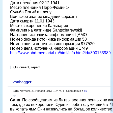
Дата пленения 02.12.1941
Место пленения Наро-Фоминск
Судьба Погиб в плену
Воинское звание младший сержант
Дата смерти 11.01.1943
Место захоронения Кальвария
Фамилия на латинице Santscharewskij
Название источника информации ЦАМО
Номер фонда источника информации 58
Номер описи источника информации 977520
Номер дела источника информации 1749
http://www.obd-memorial.ru/html/info.htm?id=300153989
Qui quaerit, reperit
vonbagger
Дата: Четверг, 31 Января 2013, 10:47:04 | Сообщение #
59
Саня
, По сообщениям из Литвы военнопленных ни куд
там, где их похоронили. Один из ребят служивший в 7
выкопать яму. Они наткнулись на большое количество