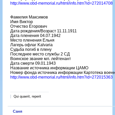
http://www.obd-memorial.ru/html/info.htm?id=272014708
Фамилия Максимов
Имя Виктор
Отчество Егорович
Дата рождения/Возраст 11.11.1911
Дата пленения 04.07.1942
Место пленения Ельня
Лагерь офлаг Kalvaria
Судьба погиб в плену
Последнее место службы 2 СД
Воинское звание мл. лейтенант
Дата смерти 09.01.1943
Название источника информации ЦАМО
Номер фонда источника информации Картотека воен
http://www.obd-memorial.ru/html/info.htm?id=272015363
Qui quaerit, reperit
Саня