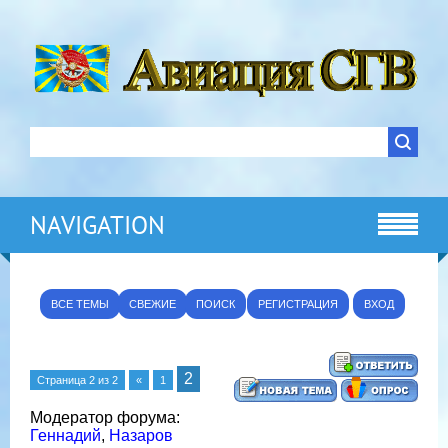
NAVIGATION
ВСЕ ТЕМЫ
СВЕЖИЕ
ПОИСК
РЕГИСТРАЦИЯ
ВХОД
2
Страница
2
из
2
«
1
Модератор форума:
Геннадий
,
Назаров