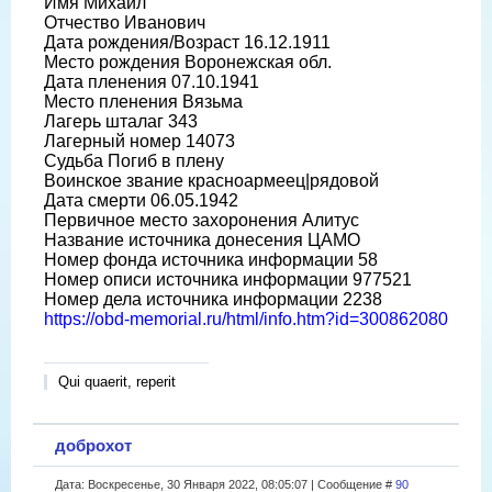
Имя Михаил
Отчество Иванович
Дата рождения/Возраст 16.12.1911
Место рождения Воронежская обл.
Дата пленения 07.10.1941
Место пленения Вязьма
Лагерь шталаг 343
Лагерный номер 14073
Судьба Погиб в плену
Воинское звание красноармеец|рядовой
Дата смерти 06.05.1942
Первичное место захоронения Алитус
Название источника донесения ЦАМО
Номер фонда источника информации 58
Номер описи источника информации 977521
Номер дела источника информации 2238
https://obd-memorial.ru/html/info.htm?id=300862080
Qui quaerit, reperit
доброхот
Дата: Воскресенье, 30 Января 2022, 08:05:07 | Сообщение #
90