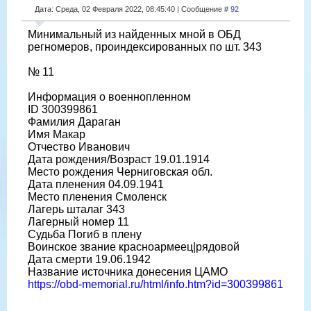
Дата: Среда, 02 Февраля 2022, 08:45:40 | Сообщение #
92
Минимальный из найденных мной в ОБД
регномеров, проиндексированных по шт. 343
№ 11
Информация о военнопленном
ID 300399861
Фамилия Дараган
Имя Макар
Отчество Иванович
Дата рождения/Возраст 19.01.1914
Место рождения Черниговская обл.
Дата пленения 04.09.1941
Место пленения Смоленск
Лагерь шталаг 343
Лагерный номер 11
Судьба Погиб в плену
Воинское звание красноармеец|рядовой
Дата смерти 19.06.1942
Название источника донесения ЦАМО
https://obd-memorial.ru/html/info.htm?id=300399861