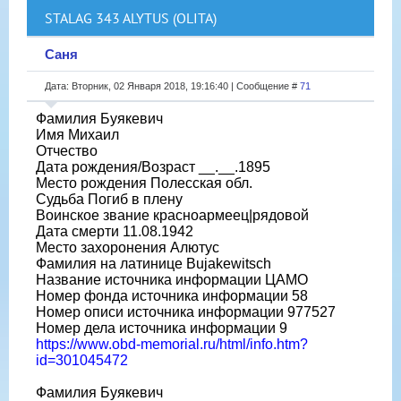
STALAG 343 ALYTUS (OLITA)
Саня
Дата: Вторник, 02 Января 2018, 19:16:40 | Сообщение #
71
Фамилия Буякевич
Имя Михаил
Отчество
Дата рождения/Возраст __.__.1895
Место рождения Полесская обл.
Судьба Погиб в плену
Воинское звание красноармеец|рядовой
Дата смерти 11.08.1942
Место захоронения Алютус
Фамилия на латинице Bujakewitsch
Название источника информации ЦАМО
Номер фонда источника информации 58
Номер описи источника информации 977527
Номер дела источника информации 9
https://www.obd-memorial.ru/html/info.htm?
id=301045472
Фамилия Буякевич