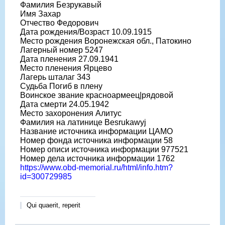
Фамилия Безрукавый
Имя Захар
Отчество Федорович
Дата рождения/Возраст 10.09.1915
Место рождения Воронежская обл., Патокино
Лагерный номер 5247
Дата пленения 27.09.1941
Место пленения Ярцево
Лагерь шталаг 343
Судьба Погиб в плену
Воинское звание красноармеец|рядовой
Дата смерти 24.05.1942
Место захоронения Алитус
Фамилия на латинице Besrukawyj
Название источника информации ЦАМО
Номер фонда источника информации 58
Номер описи источника информации 977521
Номер дела источника информации 1762
https://www.obd-memorial.ru/html/info.htm?
id=300729985
Qui quaerit, reperit