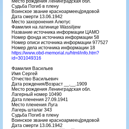
Место рождения Ленинградская обл.
Судьба Погиб в плену
Воинское звание красноармеец|рядовой
Дата смерти 13.06.1942
Место захоронения Алютус
Фамилия на латинице Wassiljew
Название источника информации ЦАМО
Номер фонда источника информации 58
Номер описи источника информации 977527
Номер дела источника информации 18
https://www.obd-memorial.ru/html/info.htm?
id=301049316
Фамилия Васильев
Имя Сергей
Отчество Васильевич
Дата рождения/Возраст __.__.1909
Место рождения Ленинградская обл.
Лагерный номер 10490
Дата пленения 27.09.1941
Место пленения Луга
Лагерь шталаг 343
Судьба Погиб в плену
Воинское звание красноармеец|рядовой
Дата смерти 13.06.1942