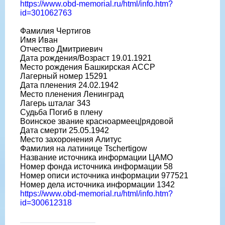
https://www.obd-memorial.ru/html/info.htm?
id=301062763
Фамилия Чертигов
Имя Иван
Отчество Дмитриевич
Дата рождения/Возраст 19.01.1921
Место рождения Башкирская АССР
Лагерный номер 15291
Дата пленения 24.02.1942
Место пленения Ленинград
Лагерь шталаг 343
Судьба Погиб в плену
Воинское звание красноармеец|рядовой
Дата смерти 25.05.1942
Место захоронения Алитус
Фамилия на латинице Tschertigow
Название источника информации ЦАМО
Номер фонда источника информации 58
Номер описи источника информации 977521
Номер дела источника информации 1342
https://www.obd-memorial.ru/html/info.htm?
id=300612318