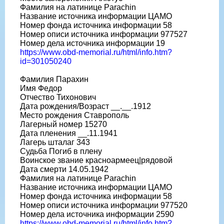
Фамилия на латинице Parachin
Название источника информации ЦАМО
Номер фонда источника информации 58
Номер описи источника информации 977527
Номер дела источника информации 19
https://www.obd-memorial.ru/html/info.htm?
id=301050240
Фамилия Парахин
Имя Федор
Отчество Тихонович
Дата рождения/Возраст __.__.1912
Место рождения Ставрополь
Лагерный номер 15270
Дата пленения __.11.1941
Лагерь шталаг 343
Судьба Погиб в плену
Воинское звание красноармеец|рядовой
Дата смерти 14.05.1942
Фамилия на латинице Parachin
Название источника информации ЦАМО
Номер фонда источника информации 58
Номер описи источника информации 977520
Номер дела источника информации 2590
https://www.obd-memorial.ru/html/info.htm?