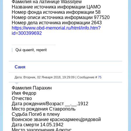
Фамилия на латинице Wassiljew
Название источника информации ЦАМО
Номер фонда источника информации 58
Номер описи источника информации 977520
Номер дела источника информации 2643
https://www.obd-memorial.ru/html/info.htm?
id=300399692
Qui quaerit, reperit
Саня
Дата: Вторник, 02 Января 2018, 19:29:09 | Сообщение #
75
Фамилия Парахин
Имя Федор
Отчество
Дата рождения/Возраст __.__.1912
Место рождения Ставрополь
Судьба Погиб в плену
Воинское звание красноармеец|рядовой
Дата смерти 14.05.1942
Место захоронения Алютус