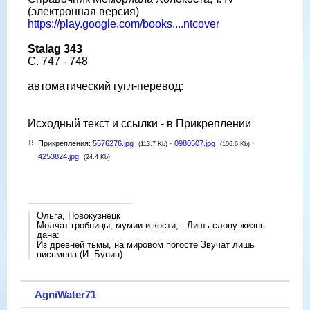
(электронная версия)
https://play.google.com/books....ntcover
Stalag 343
C. 747 - 748
автоматический гугл-перевод:
Исходный текст и ссылки - в Прикреплении
Прикрепления:
5576276.jpg
·
0980507.jpg
·
(113.7 Kb)
(106.6 Kb)
4253824.jpg
(24.4 Kb)
Ольга, Новокузнецк
Молчат гробницы, мумии и кости, - Лишь слову жизнь
дана:
Из древней тьмы, на мировом погосте Звучат лишь
письмена (И. Бунин)
AgniWater71