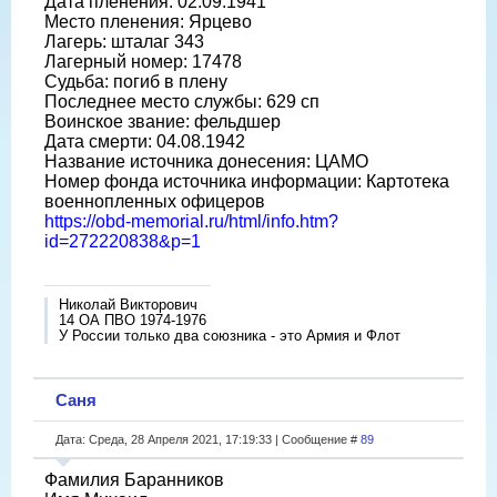
Дата пленения: 02.09.1941
Место пленения: Ярцево
Лагерь: шталаг 343
Лагерный номер: 17478
Судьба: погиб в плену
Последнее место службы: 629 сп
Воинское звание: фельдшер
Дата смерти: 04.08.1942
Название источника донесения: ЦАМО
Номер фонда источника информации: Картотека
военнопленных офицеров
https://obd-memorial.ru/html/info.htm?
id=272220838&p=1
Николай Викторович
14 ОА ПВО 1974-1976
У России только два союзника - это Армия и Флот
Саня
Дата: Среда, 28 Апреля 2021, 17:19:33 | Сообщение #
89
Фамилия Баранников