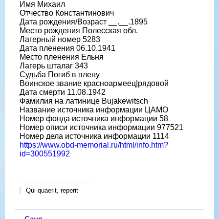
Имя Михаил
Отчество Константинович
Дата рождения/Возраст __.__.1895
Место рождения Полесская обл.
Лагерный номер 5283
Дата пленения 06.10.1941
Место пленения Ельня
Лагерь шталаг 343
Судьба Погиб в плену
Воинское звание красноармеец|рядовой
Дата смерти 11.08.1942
Фамилия на латинице Bujakewitsch
Название источника информации ЦАМО
Номер фонда источника информации 58
Номер описи источника информации 977521
Номер дела источника информации 1114
https://www.obd-memorial.ru/html/info.htm?
id=300551992
Qui quaerit, reperit
Саня