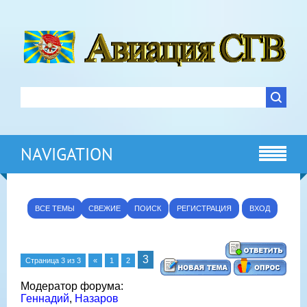
NAVIGATION
ВСЕ ТЕМЫ
СВЕЖИЕ
ПОИСК
РЕГИСТРАЦИЯ
ВХОД
3
Страница
3
из
3
«
1
2
Модератор форума:
Геннадий
,
Назаров