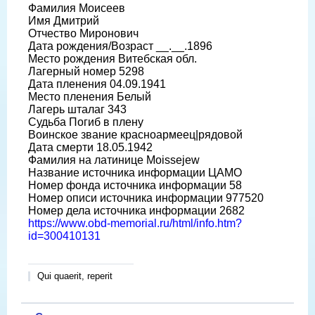
Фамилия Моисеев
Имя Дмитрий
Отчество Миронович
Дата рождения/Возраст __.__.1896
Место рождения Витебская обл.
Лагерный номер 5298
Дата пленения 04.09.1941
Место пленения Белый
Лагерь шталаг 343
Судьба Погиб в плену
Воинское звание красноармеец|рядовой
Дата смерти 18.05.1942
Фамилия на латинице Moissejew
Название источника информации ЦАМО
Номер фонда источника информации 58
Номер описи источника информации 977520
Номер дела источника информации 2682
https://www.obd-memorial.ru/html/info.htm?
id=300410131
Qui quaerit, reperit