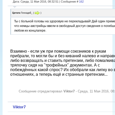
Дата: Среда, 11 Мая 2016, 08:32:51 | Сообщение #
162
Цитата
Геннадий_
(
)
Ты с больной головы на здоровую не перекладывай! Дай один приме
что немцы-австрийцы ввели в свободный доступ сведения о погибш
любом их концлагере.
Взаимно - если уж при помощи союзников к рукам
прибрали, то могли бы и без киваний налево и направ
либо возвращать и ставить претензии, либо помалкива
тряпочку сидя на "трофейных" документах. А с
побеждённых какой спрос? Их обобрали как липку во 
отношениях, а теперь ещё и странные претензии...
Сообщение отредактировал
Viktor7
-
Среда, 11 Мая 2016, 08
Viktor7