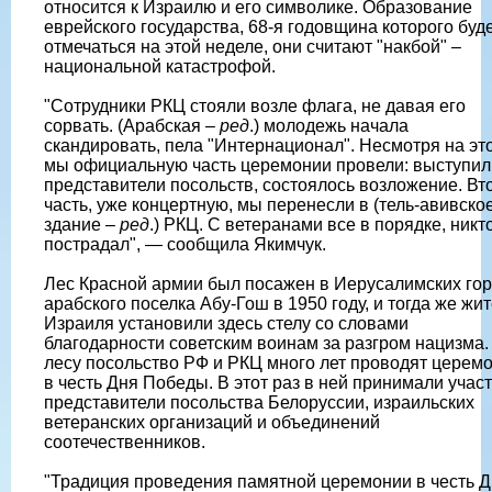
относится к Израилю и его символике. Образование
еврейского государства, 68-я годовщина которого буд
отмечаться на этой неделе, они считают "накбой" –
национальной катастрофой.
"Сотрудники РКЦ стояли возле флага, не давая его
сорвать. (Арабская –
ред
.) молодежь начала
скандировать, пела "Интернационал". Несмотря на это
мы официальную часть церемонии провели: выступил
представители посольств, состоялось возложение. Вт
часть, уже концертную, мы перенесли в (тель-авивско
здание –
ред
.) РКЦ. С ветеранами все в порядке, никт
пострадал", — сообщила Якимчук.
Лес Красной армии был посажен в Иерусалимских гор
арабского поселка Абу-Гош в 1950 году, и тогда же жи
Израиля установили здесь стелу со словами
благодарности советским воинам за разгром нацизма.
лесу посольство РФ и РКЦ много лет проводят церем
в честь Дня Победы. В этот раз в ней принимали учас
представители посольства Белоруссии, израильских
ветеранских организаций и объединений
соотечественников.
"Традиция проведения памятной церемонии в честь 