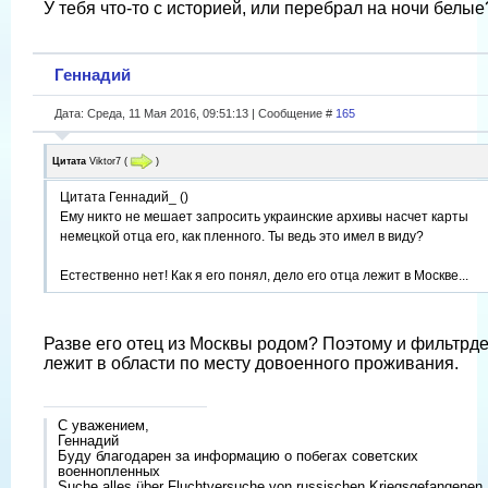
У тебя что-то с историей, или перебрал на ночи белые
Геннадий
Дата: Среда, 11 Мая 2016, 09:51:13 | Сообщение #
165
Цитата
Viktor7
(
)
Цитата Геннадий_ ()
Ему никто не мешает запросить украинские архивы насчет карты
немецкой отца его, как пленного. Ты ведь это имел в виду?
Естественно нет! Как я его понял, дело его отца лежит в Москве...
Разве его отец из Москвы родом? Поэтому и фильтрд
лежит в области по месту довоенного проживания.
С уважением,
Геннадий
Буду благодарен за информацию о побегах советских
военнопленных
Suche alles über Fluchtversuche von russischen Kriegsgefangenen.