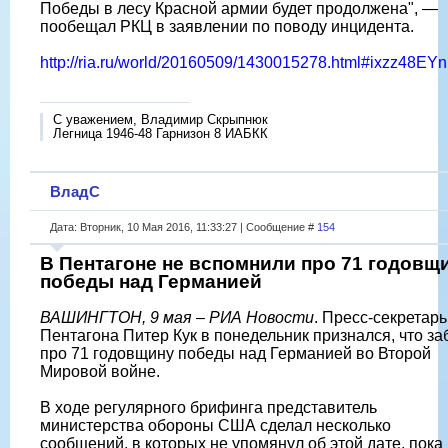
Победы в лесу Красной армии будет продолжена", —
пообещал РКЦ в заявлении по поводу инцидента.
http://ria.ru/world/20160509/1430015278.html#ixzz48EYn
С уважением, Владимир Скрыпнюк
Легница 1946-48 Гарнизон 8 ИАБКК
ВладС
Дата: Вторник, 10 Мая 2016, 11:33:27 | Сообщение #
154
В Пентагоне не вспомнили про 71 годовщ
победы над Германией
ВАШИНГТОН, 9 мая – РИА Новости
. Пресс-секретарь
Пентагона Питер Кук в понедельник признался, что з
про 71 годовщину победы над Германией во Второй
Мировой войне.
В ходе регулярного брифинга представитель
министерства обороны США сделал несколько
сообщений, в которых не упомянул об этой дате, пока