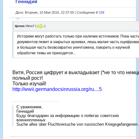
Геннадий
Дата: Вторник, 10 Мая 2016, 22:37:55 | Сообщение #
158
Цитата
Viktor7
(
)
Историки могут работать только при наличии источников. Пока част
документов лежит в закрытых архивах, лишь малая часть оцифрова
и большая часть безвозвратно уничтожена, говорить о научной
обработке темы не приходится...
Витя, Россия цифрует и выкладывает (*не то что немцы
полный рост!
Только изучай!
http://wwii.germandocsinrussia.org/ru....5
С уважением,
Геннадий
Буду благодарен за информацию о побегах советских
военнопленных
Suche alles über Fluchtversuche von russischen Kriegsgefangenen.