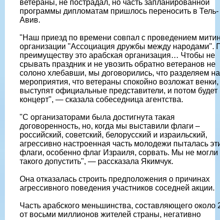
ветераны, не пострадал, но часть запланированной
программы дипломатам пришлось переносить в Тель-
Авив.
"Наш приезд по времени совпал с проведением мити
организации "Ассоциация дружбы между народами". 
преимуществу это арабская организация… Чтобы не
срывать праздник и не увозить обратно ветеранов не
солоно хлебавши, мы договорились, что разделяем н
мероприятия, что ветераны спокойно возложат венки,
выступят официальные представители, и потом будет
концерт", — сказала собеседница агентства.
"С организаторами была достигнута такая
договоренность, но, когда мы выставили флаги –
российский, советский, белорусский и израильский,
агрессивно настроенная часть молодежи пыталась эт
флаги, особенно флаг Израиля, сорвать. Мы не могли
такого допустить", — рассказала Якимчук.
Она отказалась строить предположения о причинах
агрессивного поведения участников соседней акции.
Часть арабского меньшинства, составляющего около
от восьми миллионов жителей страны, негативно