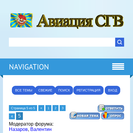
NAVIGATION
ВСЕ ТЕМЫ
СВЕЖИЕ
ПОИСК
РЕГИСТРАЦИЯ
ВХОД
Страница
5
из
5
«
1
2
3
5
4
Модератор форума:
Назаров
,
Валентин