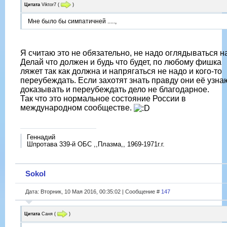
Цитата
Viktor7
(
)
Мне было бы симпатичней .....,
Я считаю это не обязательно, не надо оглядываться н
Делай что должен и будь что будет, по любому фишка
ляжет так как должна и напрягаться не надо и кого-то
переубеждать. Если захотят знать правду они её узнаю
доказывать и переубеждать дело не благодарное.
Так что это нормальное состояние России в
международном сообществе.
Геннадий
Шпротава 339-й ОБС ,,Плазма,, 1969-1971г.г.
Sokol
Дата: Вторник, 10 Мая 2016, 00:35:02 | Сообщение #
147
Цитата
Саня
(
)