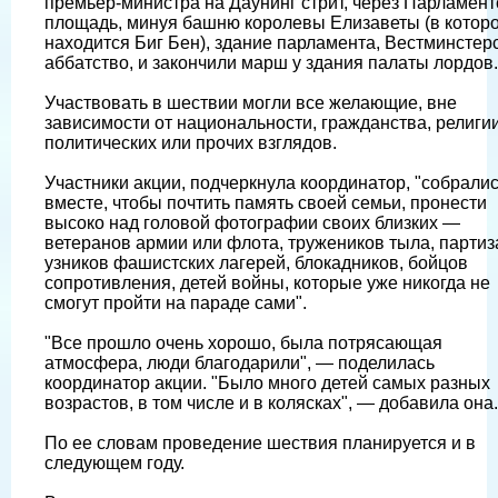
премьер-министра на Даунинг стрит, через Парламен
площадь, минуя башню королевы Елизаветы (в котор
находится Биг Бен), здание парламента, Вестминстер
аббатство, и закончили марш у здания палаты лордов.
Участвовать в шествии могли все желающие, вне
зависимости от национальности, гражданства, религии
политических или прочих взглядов.
Участники акции, подчеркнула координатор, "собрали
вместе, чтобы почтить память своей семьи, пронести
высоко над головой фотографии своих близких —
ветеранов армии или флота, тружеников тыла, партиз
узников фашистских лагерей, блокадников, бойцов
сопротивления, детей войны, которые уже никогда не
смогут пройти на параде сами".
"Все прошло очень хорошо, была потрясающая
атмосфера, люди благодарили", — поделилась
координатор акции. "Было много детей самых разных
возрастов, в том числе и в колясках", — добавила она.
По ее словам проведение шествия планируется и в
следующем году.