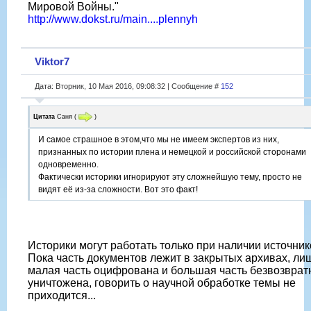
Мировой Войны."
http://www.dokst.ru/main....plennyh
Viktor7
Дата: Вторник, 10 Мая 2016, 09:08:32 | Сообщение #
152
Цитата
Саня
(
)
И самое страшное в этом,что мы не имеем экспертов из них,
признанных по истории плена и немецкой и российской сторонами
одновременно.
Фактически историки игнорируют эту сложнейшую тему, просто не
видят её из-за сложности. Вот это факт!
Историки могут работать только при наличии источник
Пока часть документов лежит в закрытых архивах, ли
малая часть оцифрована и большая часть безвозврат
уничтожена, говорить о научной обработке темы не
приходится...