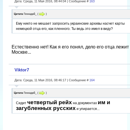
Дата: Среда, 11 Мая 2016, 08:44:04 | Сообщение #
163
Цитата
Геннадий_
(
)
Ему никто не мешает запросить украинские архивы насчет карты
немецкой отца его, как пленного. Ты ведь это имел в виду?
Естественно нет! Как я его понял, дело его отца лежит
Москве...
Viktor7
Дата: Среда, 11 Мая 2016, 08:46:17 | Сообщение #
164
Цитата
Геннадий_
(
)
четвертый рейх
им и
Сидит
на документах
загубленных русских
и упирается...