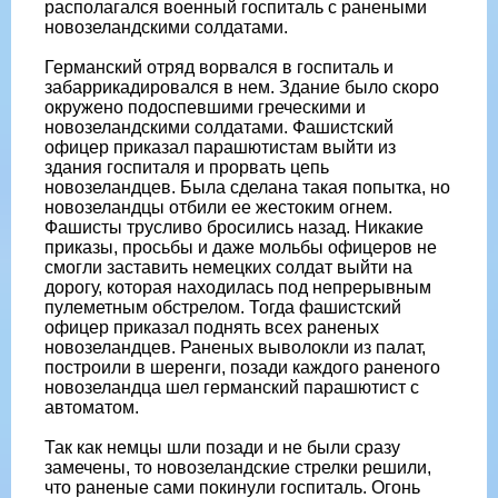
располагался военный госпиталь с ранеными
новозеландскими солдатами.
Германский отряд ворвался в госпиталь и
забаррикадировался в нем. Здание было скоро
окружено подоспевшими греческими и
новозеландскими солдатами. Фашистский
офицер приказал парашютистам выйти из
здания госпиталя и прорвать цепь
новозеландцев. Была сделана такая попытка, но
новозеландцы отбили ее жестоким огнем.
Фашисты трусливо бросились назад. Никакие
приказы, просьбы и даже мольбы офицеров не
смогли заставить немецких солдат выйти на
дорогу, которая находилась под непрерывным
пулеметным обстрелом. Тогда фашистский
офицер приказал поднять всех раненых
новозеландцев. Раненых выволокли из палат,
построили в шеренги, позади каждого раненого
новозеландца шел германский парашютист с
автоматом.
Так как немцы шли позади и не были сразу
замечены, то новозеландские стрелки решили,
что раненые сами покинули госпиталь. Огонь