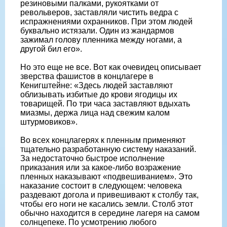
резиновыми палками, рукоятками от
револьверов, заставляли чистить ведра с
испражнениями охранников. При этом людей
буквально истязали. Один из жандармов
зажимал голову пленника между ногами, а
другой бил его».
Но это еще не все. Вот как очевидец описывает
зверства фашистов в концлагере в
Кенигштейне: «Здесь людей заставляют
облизывать избитые до крови ягодицы их
товарищей. По три часа заставляют вдыхать
миазмы, держа лица над свежим калом
штурмовиков».
Во всех концлагерях к пленным применяют
тщательно разработанную систему наказаний.
За недостаточно быстрое исполнение
приказания или за какое-либо возражение
пленных наказывают «подвешиванием». Это
наказание состоит в следующем: человека
раздевают догола и привешивают к столбу так,
чтобы его ноги не касались земли. Столб этот
обычно находится в середине лагеря на самом
солнцепеке. По усмотрению любого