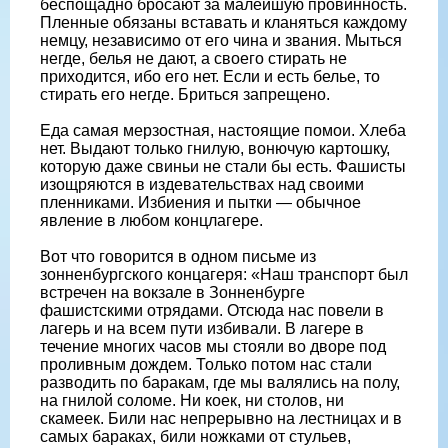
беспощадно бросают за малейшую провинность.
Пленные обязаны вставать и кланяться каждому
немцу, независимо от его чина и звания. Мыться
негде, белья не дают, а своего стирать не
приходится, ибо его нет. Если и есть белье, то
стирать его негде. Бриться запрещено.
Еда самая мерзостная, настоящие помои. Хлеба
нет. Выдают только гнилую, вонючую картошку,
которую даже свиньи не стали бы есть. Фашисты
изощряются в издевательствах над своими
пленниками. Избиения и пытки — обычное
явление в любом концлагере.
Вот что говорится в одном письме из
зонненбургского концагеря: «Наш транспорт был
встречен на вокзале в Зонненбурге
фашистскими отрядами. Отсюда нас повели в
лагерь и на всем пути избивали. В лагере в
течение многих часов мы стояли во дворе под
проливным дождем. Только потом нас стали
разводить по баракам, где мы валялись на полу,
на гнилой соломе. Ни коек, ни столов, ни
скамеек. Били нас непрерывно на лестницах и в
самых бараках, били ножками от стульев,