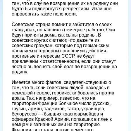
тем, что в случае возвращения их на родину они
будто бы подвергнутся репрессиям. Излишне
опровергать такие нелепости.
Советская страна помнит и заботится о своих
гражданах, попавших в немецкое рабство. Они
будут приняты дома, как сыны родины. В
советских кругах считают, что даже те из
советских граждан, которые под германским
насилием и террором совершили действия,
противные интересам СССР, не будут
привлечены к ответственности, если они станут
честно выполнять свой долг по возвращении на
родину.
Имеется много фактов, свидетельствующих о
том, что тысячи советских людей, находясь в
немецкой неволе, героически боролись против
врага. Так, например, известно, что на
территории Франции большое число русских,
грузин, армян, таджиков, татар, украинцев,
белоруссов — бывших красноармейцев и
офицеров Красной Армии, попавших в плен к
немцам и загнанных ими на территорию
Франции, восстали против немецкого