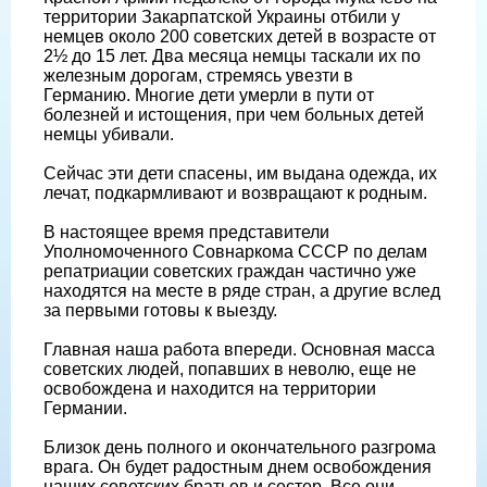
территории Закарпатской Украины отбили у
немцев около 200 советских детей в возрасте от
2½ до 15 лет. Два месяца немцы таскали их по
железным дорогам, стремясь увезти в
Германию. Многие дети умерли в пути от
болезней и истощения, при чем больных детей
немцы убивали.
Сейчас эти дети спасены, им выдана одежда, их
лечат, подкармливают и возвращают к родным.
В настоящее время представители
Уполномоченного Совнаркома СССР по делам
репатриации советских граждан частично уже
находятся на месте в ряде стран, а другие вслед
за первыми готовы к выезду.
Главная наша работа впереди. Основная масса
советских людей, попавших в неволю, еще не
освобождена и находится на территории
Германии.
Близок день полного и окончательного разгрома
врага. Он будет радостным днем освобождения
наших советских братьев и сестер. Все они