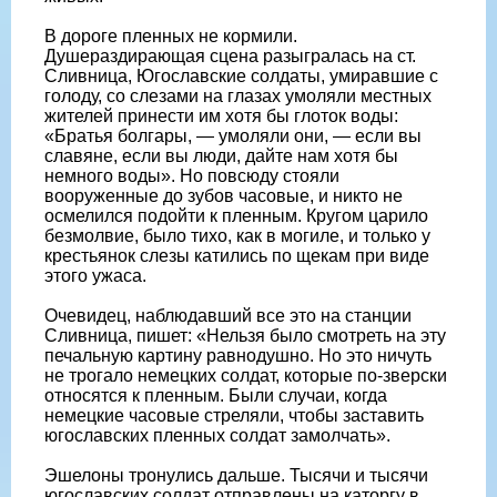
В дороге пленных не кормили.
Душераздирающая сцена разыгралась на ст.
Сливница, Югославские солдаты, умиравшие с
голоду, со слезами на глазах умоляли местных
жителей принести им хотя бы глоток воды:
«Братья болгары, — умоляли они, — если вы
славяне, если вы люди, дайте нам хотя бы
немного воды». Но повсюду стояли
вооруженные до зубов часовые, и никто не
осмелился подойти к пленным. Кругом царило
безмолвие, было тихо, как в могиле, и только у
крестьянок слезы катились по щекам при виде
этого ужаса.
Очевидец, наблюдавший все это на станции
Сливница, пишет: «Нельзя было смотреть на эту
печальную картину равнодушно. Но это ничуть
не трогало немецких солдат, которые по-зверски
относятся к пленным. Были случаи, когда
немецкие часовые стреляли, чтобы заставить
югославских пленных солдат замолчать».
Эшелоны тронулись дальше. Тысячи и тысячи
югославских солдат отправлены на каторгу в