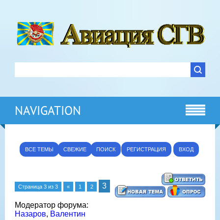
NAVIGATION
ВСЕ ТЕМЫ
СВЕЖИЕ
ПОИСК
РЕГИСТРАЦИЯ
ВХОД
3
Страница
3
из
3
«
1
2
Модератор форума:
Назаров
,
Валентин