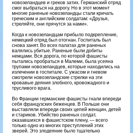
новозеландцев и греков затих. Германский отряд
смог выбраться на дорогу. Но в этот момент
многие раненые новозеландцы стали кричать
греческим и английским солдатам: «Друзья,
стреляйте, они прячутся за нами».
Когда к новозеландцам прибыло подкрепление,
немецкий отряд был отогнан. Госпиталь был
снова занят. Во всех палатах для раненых
валялись убитые. Раненые были добиты
немцами. Вся дорога, по которой фашисты
пытались пробраться в Малеми, была усеяна
трупами новозеландцев, которые находились на
излечении в госпитале. С ужасом и гневом
смотрели новозеландские стрелки на эти
кровавые деяния злобного, кровожадного и
трусливого врага.
Во Франции германские фашисты гнали впереди
себя французских беженцев. В Польше они
выставляли впереди своих цепей женщин, детей
и стариков. Убийство раненых солдат,
оказавшихся в фашистском плену, — всего
только одно из многих преступлений этих
зверей. Это злодеяние было тщательно