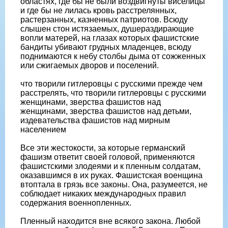
областях, где бы не были воздвигнуты виселицы
и где бы не лилась кровь расстрелянных,
растерзанных, казненных патриотов. Всюду
слышен стон истязаемых, душераздирающие
вопли матерей, на глазах которых фашистские
бандиты убивают грудных младенцев, всюду
поднимаются к небу столбы дыма от сожженных
или сжигаемых дворов и поселений.
что творили гитлеровцы с русскими прежде чем
расстрелять, что творили гитлеровцы с русскими
женщинами, зверства фашистов над
женщинами, зверства фашистов над детьми,
издевательства фашистов над мирным
населением
Все эти жестокости, за которые германский
фашизм ответит своей головой, применяются
фашистскими злодеями и к пленным солдатам,
оказавшимся в их руках. Фашистская военщина
втоптала в грязь все законы. Она, разумеется, не
соблюдает никаких международных правил
содержания военнопленных.
Пленный находится вне всякого закона. Любой