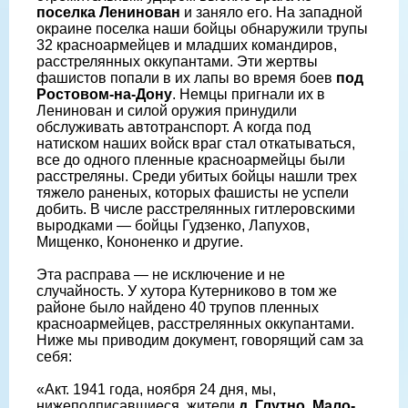
поселка Ленинован
и заняло его. На западной
окраине поселка наши бойцы обнаружили трупы
32 красноармейцев и младших командиров,
расстрелянных оккупантами. Эти жертвы
фашистов попали в их лапы во время боев
под
Ростовом-на-Дону
. Немцы пригнали их в
Ленинован и силой оружия принудили
обслуживать автотранспорт. А когда под
натиском наших войск враг стал откатываться,
все до одного пленные красноармейцы были
расстреляны. Среди убитых бойцы нашли трех
тяжело раненых, которых фашисты не успели
добить. В числе расстрелянных гитлеровскими
выродками — бойцы Гудзенко, Лапухов,
Мищенко, Кононенко и другие.
Эта расправа — не исключение и не
случайность. У хутора Кутерниково в том же
районе было найдено 40 трупов пленных
красноармейцев, расстрелянных оккупантами.
Ниже мы приводим документ, говорящий сам за
себя:
«Акт. 1941 года, ноября 24 дня, мы,
нижеподписавшиеся, жители
д. Глутно, Мало-