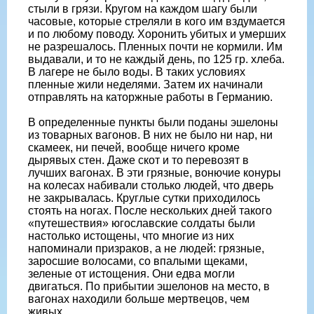
стыли в грязи. Кругом на каждом шагу были
часовые, которые стреляли в кого им вздумается
и по любому поводу. Хоронить убитых и умерших
не разрешалось. Пленных почти не кормили. Им
выдавали, и то не каждый день, по 125 гр. хлеба.
В лагере не было воды. В таких условиях
пленные жили неделями. Затем их начинали
отправлять на каторжные работы в Германию.
В определенные пункты были поданы эшелоны
из товарных вагонов. В них не было ни нар, ни
скамеек, ни печей, вообще ничего кроме
дырявых стен. Даже скот и то перевозят в
лучших вагонах. В эти грязные, вонючие конуры
на колесах набивали столько людей, что дверь
не закрывалась. Круглые сутки приходилось
стоять на ногах. После нескольких дней такого
«путешествия» югославские солдаты были
настолько истощены, что многие из них
напоминали призраков, а не людей: грязные,
заросшие волосами, со впалыми щеками,
зеленые от истощения. Они едва могли
двигаться. По прибытии эшелонов на место, в
вагонах находили больше мертвецов, чем
живых.