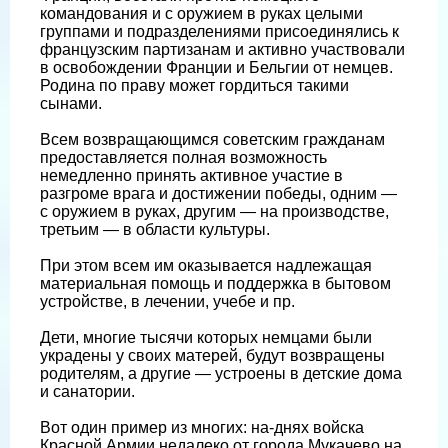
командования и с оружием в руках целыми
группами и подразделениями присоединялись к
французским партизанам и активно участвовали
в освобождении Франции и Бельгии от немцев.
Родина по праву может гордиться такими
сынами.
Всем возвращающимся советским гражданам
предоставляется полная возможность
немедленно принять активное участие в
разгроме врага и достижении победы, одним —
с оружием в руках, другим — на производстве,
третьим — в области культуры.
При этом всем им оказывается надлежащая
материальная помощь и поддержка в бытовом
устройстве, в лечении, учебе и пр.
Дети, многие тысячи которых немцами были
украдены у своих матерей, будут возвращены
родителям, а другие — устроены в детские дома
и санатории.
Вот один пример из многих: на-днях войска
Красной Армии недалеко от города Мукачево на