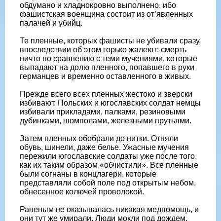
обдумано и хладнокровно выполнено, ибо
фашистская военщина состоит из от’явленных
палачей и убийц.
Те пленные, которых фашисты не убивали сразу,
впоследствии об этом горько жалеют: смерть
ничто по сравнению с теми мучениями, которые
выпадают на долю пленного, попавшего в руки
германцев и временно оставленного в живых.
Прежде всего всех пленных жестоко и зверски
избивают. Польских и югославских солдат немцы
избивали прикладами, палками, резиновыми
дубинками, шомполами, железными прутьями.
Затем пленных обобрали до нитки. Отняли
обувь, шинели, даже белье. Ужасные мучения
пережили югославские солдаты уже после того,
как их таким образом «обчистили». Все пленные
были согнаны в концлагери, которые
представляли собой поле под открытым небом,
обнесенное колючей проволокой.
Раненым не оказывалась никакая медпомощь, и
они тут же умирали. Люди мокли под дождем,