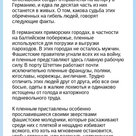
Германию, и едва ли десятая часть из них
останется в живых. О том, какова судьба этих
обреченных на гибель людей, говорят
следующие факты.
В германских приморских городах, в частности
на балтийском побережье, пленные
используются для погрузки и выгрузки
пароходов. В этих городах не осталось мужчин.
Фашистские правители угнали всех их на войну,
и пленные представляют здесь главную рабочую
силу. В порту Штеттин работают почти
исключительно пленные французы, поляки,
югославы, норвежцы, англичане. Трудно
отличить этих людей друг от друга, ибо все они
босые, одеты в жалкие лохмотья и одинаково
истощены от голода и каторжного
подневольного труда.
К пленным приставлены особенно
прославившиеся своими зверствами
фашистские молодчики, которые расхаживают
среди них с плеткой и нещадно избивают
всякого, кто хоть на мгновение остановится,