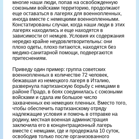
многие наши люди, попав на освобожденную
союзными войсками территорию, продолжают
еще оставаться в лагерях для военнопленных,
иногда вместе с немецкими военнопленными.
Констатированы случаи, когда наши люди в этих
лагерях находились и еще находятся в
зависимости от немцев. Условия их содержания
нередко крайне неудовлетворительны: они
плохо одеты, плохо питаются, находятся без
медико-санитарной помощи, подвергаются
притеснениям.
Приведу один пример: группа советских
военнопленных в количестве 72 человек,
бежавшая из немецкого лагеря в Италию,
развернула партизанскую борьбу с немцами в
районе Прадо, в боях соединилась с союзными
войсками и сдала им большое число
захваченных ею немецких пленных. Вместо того,
чтобы обеспечить партизанскому отряду
надлежащие условия и помочь в отправке на
родину, местная военная администрация
заключила его в концентрационный лагерь
вместе с немцами, где и продержала 10 суток,
освободив только после организованного