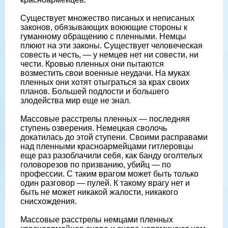
Существует множество писаных и неписаных
законов, обязывающих воюющие стороны к
гуманному обращению с пленными. Немцы
плюют на эти законы. Существует человеческая
совесть и честь, — у немцев нет ни совести, ни
чести. Кровью пленных они пытаются
возместить свои военные неудачи. На муках
пленных они хотят отыграться за крах своих
планов. Большей подлости и большего
злодейства мир еще не знал.
Массовые расстрелы пленных — последняя
ступень озверения. Немецкая сволочь
докатилась до этой ступени. Своими расправами
над пленными красноармейцами гитлеровцы
еще раз разоблачили себя, как банду оголтелых
головорезов по призванию, убийц — по
профессии. С таким врагом может быть только
один разговор — пулей. К такому врагу нет и
быть не может никакой жалости, никакого
снисхождения.
Массовые расстрелы немцами пленных