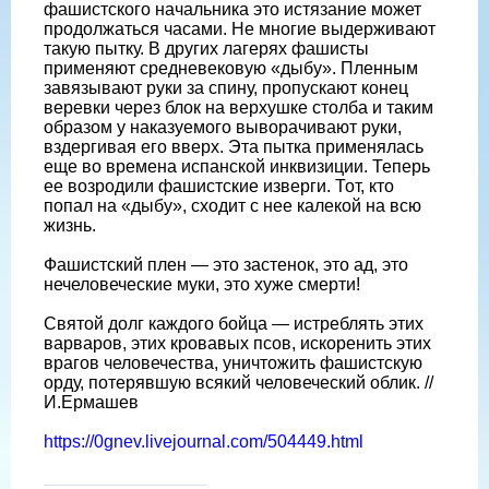
фашистского начальника это истязание может
продолжаться часами. Не многие выдерживают
такую пытку. В других лагерях фашисты
применяют средневековую «дыбу». Пленным
завязывают руки за спину, пропускают конец
веревки через блок на верхушке столба и таким
образом у наказуемого выворачивают руки,
вздергивая его вверх. Эта пытка применялась
еще во времена испанской инквизиции. Теперь
ее возродили фашистские изверги. Тот, кто
попал на «дыбу», сходит с нее калекой на всю
жизнь.
Фашистский плен — это застенок, это ад, это
нечеловеческие муки, это хуже смерти!
Святой долг каждого бойца — истреблять этих
варваров, этих кровавых псов, искоренить этих
врагов человечества, уничтожить фашистскую
орду, потерявшую всякий человеческий облик. //
И.Ермашев
https://0gnev.livejournal.com/504449.html