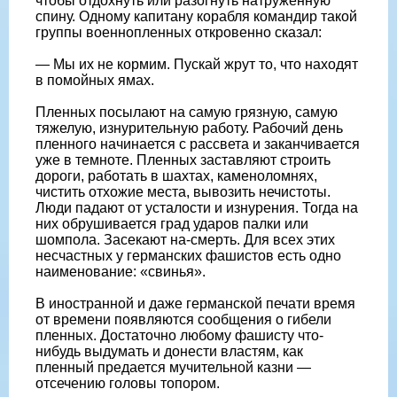
чтобы отдохнуть или разогнуть натруженную
спину. Одному капитану корабля командир такой
группы военнопленных откровенно сказал:
— Мы их не кормим. Пускай жрут то, что находят
в помойных ямах.
Пленных посылают на самую грязную, самую
тяжелую, изнурительную работу. Рабочий день
пленного начинается с рассвета и заканчивается
уже в темноте. Пленных заставляют строить
дороги, работать в шахтах, каменоломнях,
чистить отхожие места, вывозить нечистоты.
Люди падают от усталости и изнурения. Тогда на
них обрушивается град ударов палки или
шомпола. Засекают на-смерть. Для всех этих
несчастных у германских фашистов есть одно
наименование: «свинья».
В иностранной и даже германской печати время
от времени появляются сообщения о гибели
пленных. Достаточно любому фашисту что-
нибудь выдумать и донести властям, как
пленный предается мучительной казни —
отсечению головы топором.