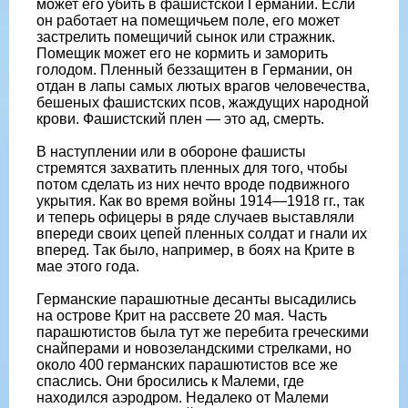
может его убить в фашистской Германии. Если
он работает на помещичьем поле, его может
застрелить помещичий сынок или стражник.
Помещик может его не кормить и заморить
голодом. Пленный беззащитен в Германии, он
отдан в лапы самых лютых врагов человечества,
бешеных фашистских псов, жаждущих народной
крови. Фашистский плен — это ад, смерть.
В наступлении или в обороне фашисты
стремятся захватить пленных для того, чтобы
потом сделать из них нечто вроде подвижного
укрытия. Как во время войны 1914—1918 гг., так
и теперь офицеры в ряде случаев выставляли
впереди своих цепей пленных солдат и гнали их
вперед. Так было, например, в боях на Крите в
мае этого года.
Германские парашютные десанты высадились
на острове Крит на рассвете 20 мая. Часть
парашютистов была тут же перебита греческими
снайперами и новозеландскими стрелками, но
около 400 германских парашютистов все же
спаслись. Они бросились к Малеми, где
находился аэродром. Недалеко от Малеми