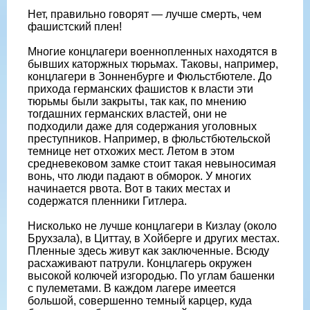
Нет, правильно говорят — лучше смерть, чем
фашистский плен!
Многие концлагери военнопленных находятся в
бывших каторжных тюрьмах. Таковы, например,
концлагери в Зонненбурге и Фюльстбютеле. До
прихода германских фашистов к власти эти
тюрьмы были закрыты, так как, по мнению
тогдашних германских властей, они не
подходили даже для содержания уголовных
преступников. Например, в фюльстбютельской
темнице нет отхожих мест. Летом в этом
средневековом замке стоит такая невыносимая
вонь, что люди падают в обморок. У многих
начинается рвота. Вот в таких местах и
содержатся пленники Гитлера.
Нисколько не лучше концлагери в Кизлау (около
Брухзала), в Циттау, в Хойберге и других местах.
Пленные здесь живут как заключенные. Всюду
расхаживают патрули. Концлагерь окружен
высокой колючей изгородью. По углам башенки
с пулеметами. В каждом лагере имеется
большой, совершенно темный карцер, куда