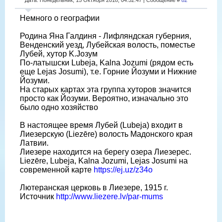
Немного о географии
Родина Яна Галдиня - Лифляндская губерния,
Венденский уезд, Лубейская волость, поместье
Лубей, хутор K.Jозум
По-латышски Lubeja, Kalna Jozumi (рядом есть
еще Lejas Josumi), т.е. Горние Йозуми и Нижние
Йозуми.
На старых картах эта группа хуторов значится
просто как Йозуми. Вероятно, изначально это
было одно хозяйство
В настоящее время Лубей (Lubeja) входит в
Лиезерскую (Liezēre) волость Мадонского края
Латвии.
Лиезере находится на берегу озера Лиезерес.
Liezēre, Lubeja, Kalna Jozumi, Lejas Josumi на
современной карте
https://ej.uz/z34o
Лютеранская церковь в Лиезере, 1915 г.
Источник
http://www.liezere.lv/par-mums