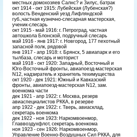
местных домохозяев Салнс? и Зилус, батрак
окт 1914 - окт 1915: Лубейская (Лубенская?)
волость Венденский уезд Лифляндской
губ.,частная кузнечно-слесарная мастерская,
ученик-слесарь
окт 1915 - май 1916: г. Петроград, частная
автошкола Блонской, подручный слесарь
май 1916 - янв 1917: г. Новгород, 177 пехотный
запасной полк, рядовой
янв 1917 - апр 1918: г. Брянск, 5 авиапарк и его
тылбаза, слесарь и моторист
май 1918 - окт 1920: Западный, Восточный и
Юго-Восточный фронты, авиапоезд-мастерская
N12, надзиратель и хранитель техимущества
окт 1920 - дек 1921: Южный и Кавказский
фронты, авиапоезд-мастерская N12, зам.
военкома части
дек 1921 - апр 1922: г. Москва, резерв
авиаспециалистов РККА, в резерве
апр 1922 - дек 1922: г. Тверь, авиасклад,
секретарь военкома
дек 1922 - ноя 1923: Наркомвоенмор,
Главвоздухфлот, секретарь военкома
ноя 1923 - сен 1926: Наркомвоенмор,
Управление Военно-Воздушных Сил РККА, для