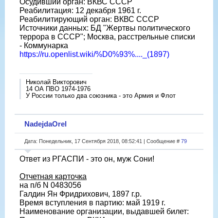
Осудивший орган: ВКВС СССР
Реабилитация: 12 декабря 1961 г.
Реабилитирующий орган: ВКВС СССР
Источники данных: БД "Жертвы политического
террора в СССР"; Москва, расстрельные списки
- Коммунарка
https://ru.openlist.wiki/%D0%93%...._(1897)
Николай Викторович
14 ОА ПВО 1974-1976
У России только два союзника - это Армия и Флот
NadejdaOrel
Дата: Понедельник, 17 Сентября 2018, 08:52:41 | Сообщение #
79
Ответ из РГАСПИ - это он, муж Сони!
Отчетная карточка
на п/б N 0483056
Галдин Ян Фридрихович, 1897 г.р.
Время вступления в партию: май 1919 г.
Наименование организации, выдавшей билет: