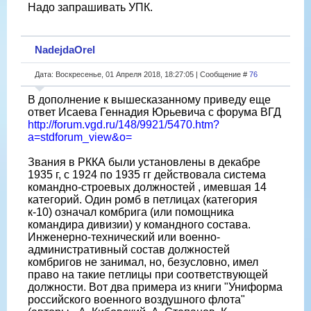
Надо запрашивать УПК.
NadejdaOrel
Дата: Воскресенье, 01 Апреля 2018, 18:27:05 | Сообщение #
76
В дополнение к вышесказанному приведу еще
ответ Исаева Геннадия Юрьевича с форума ВГД
http://forum.vgd.ru/148/9921/5470.htm?
a=stdforum_view&o=
Звания в РККА были установлены в декабре
1935 г, с 1924 по 1935 гг действовала система
командно-строевых должностей , имевшая 14
категорий. Один ромб в петлицах (категория
к-10) означал комбрига (или помощника
командира дивизии) у командного состава.
Инженерно-технический или военно-
административный состав должностей
комбригов не занимал, но, безусловно, имел
право на такие петлицы при соответствующей
должности. Вот два примера из книги "Униформа
российского военного воздушного флота"