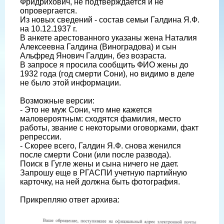
Фридрихович, не подтверждается и не
опровергается.
Из новых сведений - состав семьи Галдина Я.Ф.
на 10.12.1937 г.
В анкете арестованного указаны жена Наталия
Алексеевна Галдина (Виноградова) и сын
Альфред Янович Галдин, без возраста.
В запросе я просила сообщить ФИО жены до
1932 года (год смерти Сони), но видимо в деле
не было этой информации.
Возможные версии:
- Это не муж Сони, что мне кажется
маловероятным: сходятся фамилия, место
работы, звание с некоторыми оговорками, факт
репрессии.
- Скорее всего, Галдин Я.Ф. снова женился
после смерти Сони (или после развода).
Поиск в Гугле жены и сына ничего не дает.
Запрошу еще в РГАСПИ учетную партийную
карточку, на ней должна быть фотография.
Прикрепляю ответ архива: