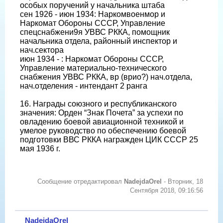
особых поручений у начальника штаба
сен 1926 - июн 1934: Наркомвоенмор и
Наркомат Обороны СССР, Управление
спецснабжени9я УВВС РККА, помощник
начальника отдела, районный инспектор и
нач.сектора
июн 1934 - : Наркомат Обороны СССР,
Управление материально-технического
снабжения УВВС РККА, вр (врио?) нач.отдела,
нач.отделения - интендант 2 ранга
16. Награды союзного и республиканского
значения: Орден “Знак Почета” за успехи по
овладению боевой авиационной техникой и
умелое руководство по обеспечению боевой
подготовки ВВС РККА награжден ЦИК СССР 25
мая 1936 г.
Сообщение отредактировал
NadejdaOrel
-
Вторник, 18
Сентября 2018, 09:16:56
NadejdaOrel