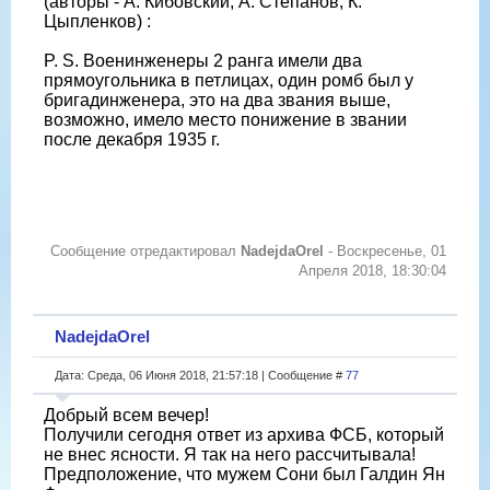
(авторы - А. Кибовский, А. Степанов, К.
Цыпленков) :
P. S. Военинженеры 2 ранга имели два
прямоугольника в петлицах, один ромб был у
бригадинженера, это на два звания выше,
возможно, имело место понижение в звании
после декабря 1935 г.
Сообщение отредактировал
NadejdaOrel
-
Воскресенье, 01
Апреля 2018, 18:30:04
NadejdaOrel
Дата: Среда, 06 Июня 2018, 21:57:18 | Сообщение #
77
Добрый всем вечер!
Получили сегодня ответ из архива ФСБ, который
не внес ясности. Я так на него рассчитывала!
Предположение, что мужем Сони был Галдин Ян