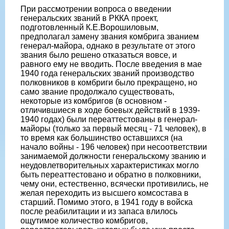
При рассмотрении вопроса о введении
генеральских званий в РККА проект,
подготовленный К.Е.Ворошиловым,
предполагал замену звания комбрига званием
генерал-майора, однако в результате от этого
звания было решено отказаться вовсе, и
равного ему не вводить. После введения в мае
1940 года генеральских званий производство
полковников в комбриги было прекращено, но
само звание продолжало существовать,
некоторые из комбригов (в основном -
отличившиеся в ходе боевых действий в 1939-
1940 годах) были переаттестованы в генерал-
майоры (только за первый месяц - 71 человек), в
то время как большинство оставшихся (на
начало войны - 196 человек) при несоответствии
занимаемой должности генеральскому званию и
неудовлетворительных характеристиках могло
быть переаттестовано и обратно в полковники,
чему они, естественно, всячески противились, не
желая переходить из высшего комсостава в
старший. Помимо этого, в 1941 году в войска
после реабилитации и из запаса влилось
ощутимое количество комбригов,