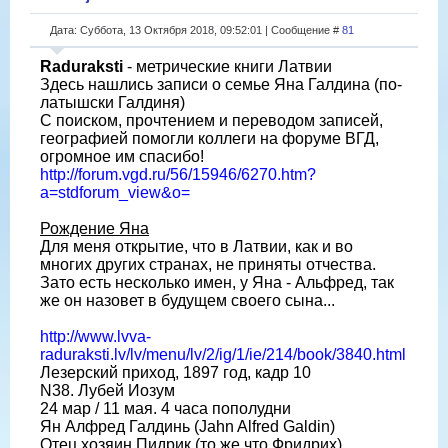
Дата: Суббота, 13 Октября 2018, 09:52:01 | Сообщение #
81
Raduraksti
- метрические книги Латвии
Здесь нашлись записи о семье Яна Галдина (по-
латышски Галдиня)
С поиском, прочтением и переводом записей,
географией помогли коллеги на форуме ВГД,
огромное им спасибо!
http://forum.vgd.ru/56/15946/6270.htm?
a=stdforum_view&o=
Рождение Яна
Для меня открытие, что в Латвии, как и во
многих других странах, не приняты отчества.
Зато есть несколько имен, у Яна - Альфред, так
же он назовет в будущем своего сына...
http://www.lvva-
raduraksti.lv/lv/menu/lv/2/ig/1/ie/214/book/3840.html
Лезерский приход, 1897 год, кадр 10
N38. Лубей Иозум
24 мар / 11 мая. 4 часа пополудни
Ян Алфред Галдинь (Jahn Alfred Galdin)
Отец хозяин Пидрик (то же что Фридрих)