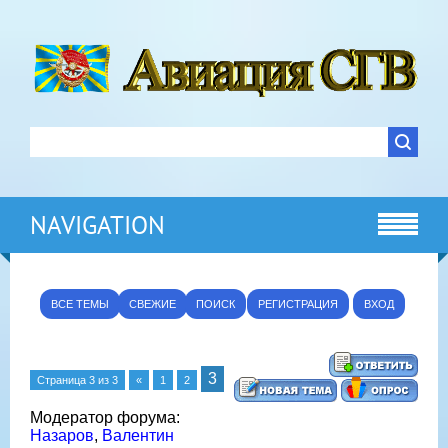
NAVIGATION
ВСЕ ТЕМЫ
СВЕЖИЕ
ПОИСК
РЕГИСТРАЦИЯ
ВХОД
3
Страница
3
из
3
«
1
2
Модератор форума:
Назаров
,
Валентин