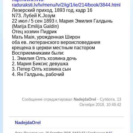
raduraksti.lv/lv/menu/lv/2/ig/1/ie/214/book/3844.html
Лезерский приход, 1893 год, кадр 16
N73. Лубей K.Jозум
22 июл / 5 сен 1893 г. Мария Эмилия Галдынь
(Marija Emilija Galdin)
Отец хозяин Пидрик
Мать Маiя, урожденная Широн
оба ев. лютеранского вероисповедания
крещена в церкви местным пастором
Восприемниками были:
1. Эмилия Олть хозяина дочь
2. Мария Биксис девушка
3. Петер Олть хозяина сын
4. Ян Галдынь, рабочий
Сообщение отредактировал
NadejdaOrel
-
Суббота, 13
Октября 2018, 10:49:42
NadejdaOrel
Дата: Понедельник, 15 Октября 2018, 04:52:47 | Сообщение #
82