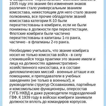
1935 году это звание без изменения знаков
различия стало универсальным званием
комсостава, нижестоящим для него стало звание
полковника, все прочие обладатели званий
комсостава категории К-10 были
переаттестованы в комбриги, если не были
понижены в должности при переаттестации.
Флотские комбриги были частично
переаттестованы в капитаны 1-го ранга,
частично - в флагманы 2-го ранга.
Необходимо учитывать, что звание комбрига
носил не только комсостав войск - в силу
сложившейся тогда практики это звание имели и
лица на должностях административно-
хозяйственного начсостава, и в составе
дипломатических миссий - военные атташе и их
помощники, и преподаватели в учебных
заведениях (не только в военных!), и
руководители структур Осоавиахима, партийные
и комсомольские функционеры, оперсостав
ГУГБ НКВД и даже руководители подразделений
ГВФ. К 1939 году в войсках комбриги занимали
должности вплоть до командиров корпусов.