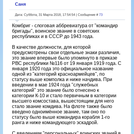
Саня
Дата: Суббота, 31 Марта 2018, 17:54:54 | Сообщение #
73
Комбриг - слоговая аббревиатура от "командир
бригады", воинское звание в советских
республиках и в СССР до 1943 года.
В качестве должности, для которой
предусмотрены свои отдельные знаки различия,
это звание впервые было упомянуто в приказе
РВС республики №116 от 19 января 1919 года. С
января 1920 года это официальное название
одной из "категорий красноармейцев", по
статусу выше комполка и ниже начдива. При
введении в мае 1924 года "служебных
категорий" это звание было отнесено к
категории К-10 и стало первичным в категории
высшего комсостава, вышестоящим для него
стало звание комдива. На флоте также было
введено одноимённое звание, там оно по
статусу было выше командира корабля 1-го
ранга и ниже командующего эскадрой.
С введением "персональных" воинских званий в