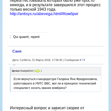
переаттестовывать которых было уже просто
некогда, и в результате завершился этот процесс
только весной 1943 года.
http://antisys.ru/abevega.html#Комбриг
Qui quaerit, reperit
Саня
Дата: Суббота, 31 Марта 2018, 17:58:40 | Сообщение #
74
Цитата
NadejdaOrel
(
)
Если вернуться к кандидатуре Галдина Яна Фридриховича,
работавшего в УМТС ВВС, мог ли в принципе технический
специалист носить звание комбрига?
Интересный вопрос и зависит скорее от