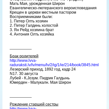
Мать Мая, урожденная Широн
Евангелическо-лютеранского вероисповедания
Крещен в церкви местным пастором
Восприемниками были:
1. Петер Олть хозяин
2. Петер Галдинь холостой
3. Ян Рейд хозяина брат
4. Антония Олть хозяйка
__________
Брак родителей
http://www.lvva-
raduraksti.lv/lv/menu/lv/2/ig/1/ie/214/book/3845.html
Лезерский приход, 1892 год, кадр 24
N17. 30 августа
Лубей - К.Jозум. Пидрик Галдынь
Юмерден - Малукалн. Мая Широн
__________
Рождение старшей сестры
http://www.lvva-