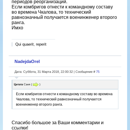
периодов реорганизаций.
Если комбригов отнести к командному составу
во времена Чкалова, то технический
равнозначный получается военинженер второго
ранга.
Имхо
Qui quaerit, reperit
NadejdaOrel
Дата: Суббота, 31 Марта 2018, 22:00:32 | Сообщение #
75
Цитата
Саня
(
)
Если комбригов отнести к командному составу во времена
Чкалова, то технический равнозначный получается
военинженер второго ранга.
Спасибо большое за Ваши комментарии и
ссылки!