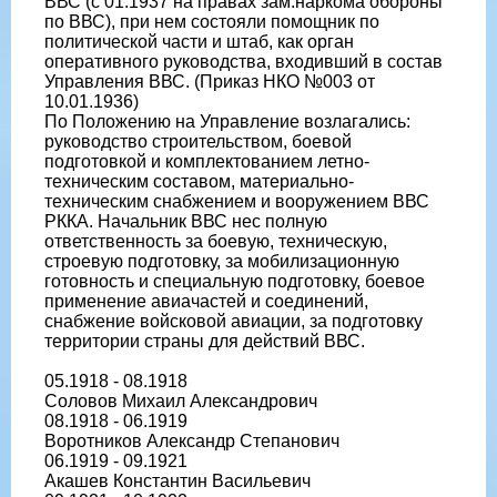
ВВС (с 01.1937 на правах зам.наркома обороны
по ВВС), при нем состояли помощник по
политической части и штаб, как орган
оперативного руководства, входивший в состав
Управления ВВС. (Приказ НКО №003 от
10.01.1936)
По Положению на Управление возлагались:
руководство строительством, боевой
подготовкой и комплектованием летно-
техническим составом, материально-
техническим снабжением и вооружением ВВС
РККА. Начальник ВВС нес полную
ответственность за боевую, техническую,
строевую подготовку, за мобилизационную
готовность и специальную подготовку, боевое
применение авиачастей и соединений,
снабжение войсковой авиации, за подготовку
территории страны для действий ВВС.
05.1918 - 08.1918
Соловов Михаил Александрович
08.1918 - 06.1919
Воротников Александр Степанович
06.1919 - 09.1921
Акашев Константин Васильевич