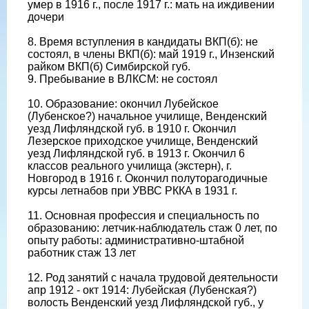
умер в 1916 г., после 1917 г.: мать на иждивении
дочери
8. Время вступления в кандидаты ВКП(б): не
состоял, в члены ВКП(б): май 1919 г., Инзенский
райком ВКП(б) Симбирской губ.
9. Пребывание в ВЛКСМ: не состоял
10. Образование: окончил Лубейское
(Лубенское?) начальное училище, Венденский
уезд Лифляндской губ. в 1910 г. Окончил
Лезерское приходское училище, Венденский
уезд Лифляндской губ. в 1913 г. Окончил 6
классов реального училища (экстерн), г.
Новгород в 1916 г. Окончил полуторагодичные
курсы летнабов при УВВС РККА в 1931 г.
11. Основная профессия и специальность по
образованию: летчик-наблюдатель стаж 0 лет, по
опыту работы: административно-штабной
работник стаж 13 лет
12. Род занятий с начала трудовой деятельности
апр 1912 - окт 1914: Лубейская (Лубенская?)
волость Венденский уезд Лифляндской губ., у