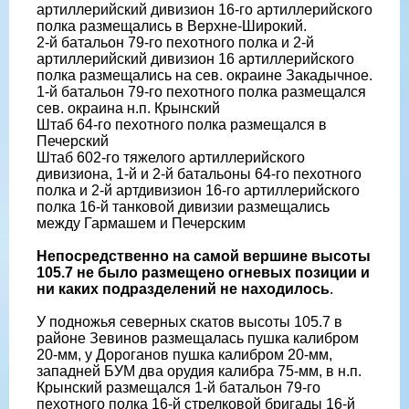
артиллерийский дивизион 16-го артиллерийского
полка размещались в Верхне-Широкий.
2-й батальон 79-го пехотного полка и 2-й
артиллерийский дивизион 16 артиллерийского
полка размещались на сев. окраине Закадычное.
1-й батальон 79-го пехотного полка размещался
сев. окраина н.п. Крынский
Штаб 64-го пехотного полка размещался в
Печерский
Штаб 602-го тяжелого артиллерийского
дивизиона, 1-й и 2-й батальоны 64-го пехотного
полка и 2-й артдивизион 16-го артиллерийского
полка 16-й танковой дивизии размещались
между Гармашем и Печерским
Непосредственно на самой вершине высоты
105.7 не было размещено огневых позиции и
ни каких подразделений не находилось
.
У подножья северных скатов высоты 105.7 в
районе Зевинов размещалась пушка калибром
20-мм, у Дороганов пушка калибром 20-мм,
западней БУМ два орудия калибра 75-мм, в н.п.
Крынский размещался 1-й батальон 79-го
пехотного полка 16-й стрелковой бригады 16-й