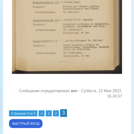
Сообщение отредактировал
вит
-
Суббота, 13 Мая 2023,
16:24:57
3
Страница
3
из
3
«
1
2