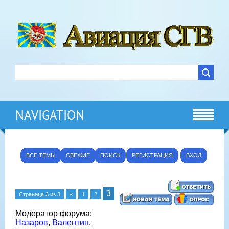
NAVIGATION
ВСЕ ТЕМЫ
СВЕЖИЕ
ПОИСК
РЕГИСТРАЦИЯ
ВХОД
3
Страница
3
из
3
«
1
2
Модератор форума:
Назаров
,
Валентин
,