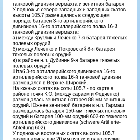
танковой дивизии вермахта и зенитная батарея.
У подножья северо-западных и западных скатов
высоты 105.7 размещались в следующем
порядке батареи 3-го артиллерийского
дивизиона 16-го артиллерийского полка 16-й
танковой дивизии вермахта:
а) между Круглик и Леченко 7-я батарея тяжёлых
полевых орудий
б) между Леченко и Покровский 8-я батарея
тяжелых полевых орудий
в) в районе н.п. Дубинин 9-я батарея тяжелых
полевых орудий
Штаб 3-го артиллерийского дивизиона 16-го
артиллерийского полка 16-й танковой дивизии
размещался в Верхне-Широкий.
На южных скатах высоты 105.7 - по карте в
районе точки К.О. (между сараем и Федченко)
размещалась зенитная батарея 88-мм зенитных
орудий. Южнее зенитной батареи в н.п. Гармаш
размещалась батарея 150-мм тяжелых полевых
орудий и батарея 100-мм орудий 602-го тяжелого
артиллерийского дивизиона (schwere Artillerie-
Abteilung 602).
У подножья восточных скатах высоты 105.7
размещались: две 20 мм пушки и одно орудие