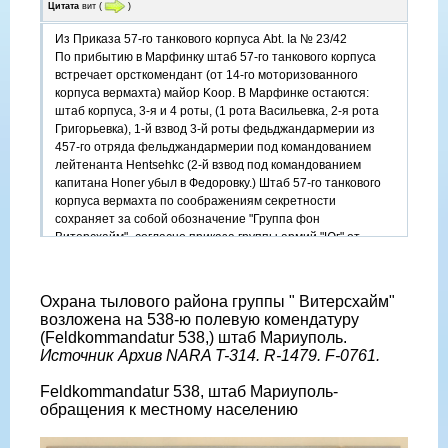
Цитата
вит
(
)
Из Приказа 57-го танкового корпуса Abt. Ia № 23/42
По прибытию в Марфинку штаб 57-го танкового корпуса
встречает орсткомендант (от 14-го моторизованного
корпуса вермахта) майор Koop. В Марфинке остаются:
штаб корпуса, 3-я и 4 роты, (1 рота Васильевка, 2-я рота
Григорьевка), 1-й взвод 3-й роты федьджандармерии из
457-го отряда фельджандармерии под командованием
лейтенанта Hentsehkc (2-й взвод под командованием
капитана Honer убыл в Федоровку.) Штаб 57-го танкового
корпуса вермахта по соображениям секретности
сохраняет за собой обозначение "Группа фон
Витерсхайм"- согласно приказа группы армий "Юг" от
03.07.1942.
Охрана тылового района группы " Витерсхaйм"
возложена на 538-ю полевую комендатуру
(Feldkommandatur 538,) штаб Мариуполь.
Источник Архив NARA T-314. R-1479. F-0761.
Feldkommandatur 538, штаб Мариуполь-
обращения к местному населению