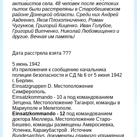
активистов села. 48 человек после жестоких
пыток были расстреляны в Старобешевском
районе Донецкой области. Среди них Андрей
Авдеенко, Яков Плохотниченко, Роман
Чугунков, Григорий Киценко. Иван Голубое,
Григорий Витченко, Николай Любомищенко и
другие. Вечная им память!
Дата расстрела взята ???
5 июнь 1942
Из приложения к сообщению начальника
полиции безопасности и СД № 6 от 5 июня 1942
г. Берлин.
Einsatzgruppen D. Местоположение
Симферополь.
Einsatzkommando - 10 а под командованием
Зетцена. Местоположение Таганрог, команды в
Мариуполе и Мелитополе.
Einsatzkommando - 12
под командованием
доктора Мюллера. Местоположение Старо-
Бешево, команды размещены Амвросиевка,
Успенка, Каракубастрой . Источник
Bundesarchivs, документы главного управления