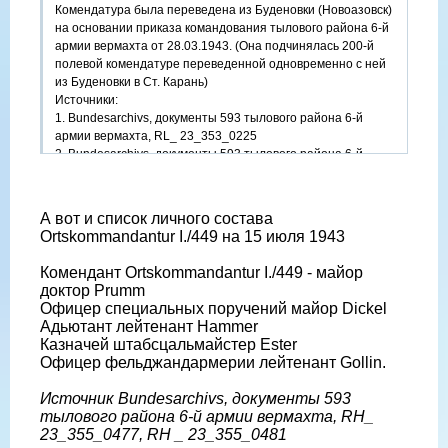
Комендатура была переведена из Буденовки (Новоазовск)
на основании приказа командования тылового района 6-й
армии вермахта от 28.03.1943. (Она подчинялась 200-й
полевой комендатуре переведенной одновременно с ней
из Буденовки в Ст. Карань)
Источники:
1. Bundesarchivs, документы 593 тылового района 6-й
армии вермахта, RL_ 23_353_0225
2. Bundesarchivs, документы 593 тылового района 6-й
армии вермахта, RL_ 23_353_0231
А вот и список личного состава
Ortskommandantur I./449 на 15 июля 1943
Комендант Ortskommandantur I./449 - майор
доктор Prumm
Офицер специальных поручений майор Dickel
Адьютант лейтенант Hammer
Казначей штабсцальмайстер Ester
Офицер фельджандармерии лейтенант Gollin.
Источник Bundesarchivs, документы 593
тылового района 6-й армии вермахта, RН_
23_355_0477, RН _ 23_355_0481