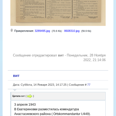
Прикрепления:
3289495.jpg
·
8608310.jpg
(70.6 Kb)
(59.9 Kb)
Сообщение отредактировал
вит
-
Понедельник, 28 Ноября
2022, 21:14:06
вит
Дата: Суббота, 14 Января 2023, 14:17:25 | Сообщение #
77
Цитата
вит
(
)
3 апреля 1943
В Екатериновки разместилась комендатура
Анастасиевского района ( Ortskommandantur I./449).