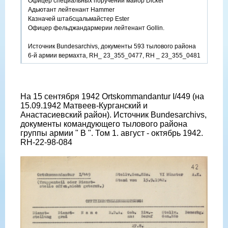
Офицер специальных поручений майор Dickel
Адьютант лейтенант Hammer
Казначей штабсцальмайстер Ester
Офицер фельджандармерии лейтенант Gollin.
Источник Bundesarchivs, документы 593 тылового района
6-й армии вермахта, RН_ 23_355_0477, RН _ 23_355_0481
На 15 сентября 1942 Ortskommandantur I/449 (на
15.09.1942 Матвеев-Курганский и
Анастасиевский район). Источник Bundesarchivs,
документы командующего тылового района
группы армии " В ". Том 1. август - октябрь 1942.
RH-22-98-084