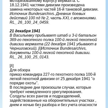
моторизованному корпусу вермахта. С
18.12.1941 частями дивизии произведена
замена некоторых частей 16-й танковой дивизии.
Источник Bundesarchivs. Дневник боевых
действий 100 пд № 2, часть XXI, с вложениями.
RL_ 26_100_24_0459.
21 декабря 1941
В Васильевку прибывает штаб и 3-й батальон
369-го пехотного полка 100-й легкой пехотной
дивизии вермахта (22 декабря 1941 убывают в
Черниговский). [i]Источник Bundesarchivs,
документы 100-й легкой пехотной дивизии.
RL_ 26_100_25_0143.
[/i]
Для обзора
приказ командира 227-го пехотного полка 100-й
легкой пехотной дивизии от 25 декабря 1941 "о
порядке охоты".
В последние дни произошли случаи, которые
требуют немедленного урегулирования.
Солдаты всех рангов и подразделений,
задействованные на оборонительных участках ,
днем и ночью без разбора и без учета опасности