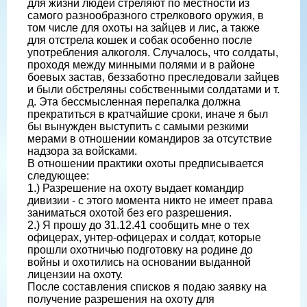
для жизни людей стреляют по местности из
самого разнообразного стрелкового оружия, в
том числе для охоты на зайцев и лис, а также
для отстрела кошек и собак особенно после
употребления алкоголя. Случалось, что солдаты,
проходя между минными полями и в районе
боевых застав, беззаботно преследовали зайцев
и были обстреляны собственными солдатами и т.
д. Эта бессмысленная перепалка должна
прекратиться в кратчайшие сроки, иначе я был
бы вынужден выступить с самыми резкими
мерами в отношении командиров за отсутствие
надзора за войсками.
В отношении практики охоты предписывается
следующее:
1.) Разрешение на охоту выдает командир
дивизии - с этого момента никто не имеет права
заниматься охотой без его разрешения.
2.) Я прошу до 31.12.41 сообщить мне о тех
офицерах, унтер-офицерах и солдат, которые
прошли охотничью подготовку на родине до
войны и охотились на основании выданной
лицензии на охоту.
После составления списков я подаю заявку на
получение разрешения на охоту для