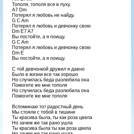
Тополя, тополя все в пуху.
A7 Dm
Потерял я любовь не найду.
G C Am
Потерял я любовь и девчонку свою
Dm E7 A7
Вы постойте, а я поищу.
G C Am
Потерял я любовь и девчонку свою
Dm E
Вы постойте, а я поищу.
С той девчонкой дружил я давно
Было в жизни все так хорошо
Но случилась беда разлюбила она
Помогите же мне тополя
Но случилась беда разлюбила она
Помогите же мне тополя
Вспоминаю тот радостный день
Мы стояли с тобой в тишине
Ты красива была, ты как роза цвела
Но зачем же так рано ушла
Ты красива была ты как роза цвела
Но зачем же так рано ушла