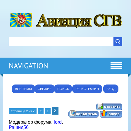
NAVIGATION
ВСЕ ТЕМЫ
СВЕЖИЕ
ПОИСК
РЕГИСТРАЦИЯ
ВХОД
2
Страница
2
из
2
«
1
Модератор форума:
lord
,
Рашид56