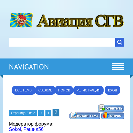
NAVIGATION
ВСЕ ТЕМЫ
СВЕЖИЕ
ПОИСК
РЕГИСТРАЦИЯ
ВХОД
2
Страница
2
из
2
«
1
Модератор форума:
Sokol
,
Рашид56