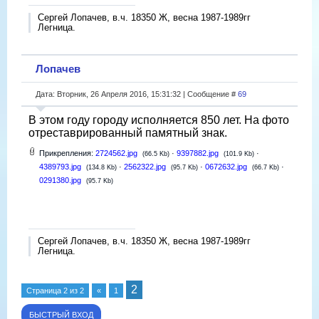
Сергей Лопачев, в.ч. 18350 Ж, весна 1987-1989гг
Легница.
Лопачев
Дата: Вторник, 26 Апреля 2016, 15:31:32 | Сообщение #
69
В этом году городу исполняется 850 лет. На фото
отреставрированный памятный знак.
Прикрепления:
2724562.jpg
·
9397882.jpg
·
(66.5 Kb)
(101.9 Kb)
4389793.jpg
·
2562322.jpg
·
0672632.jpg
·
(134.8 Kb)
(95.7 Kb)
(66.7 Kb)
0291380.jpg
(95.7 Kb)
Сергей Лопачев, в.ч. 18350 Ж, весна 1987-1989гг
Легница.
2
Страница
2
из
2
«
1