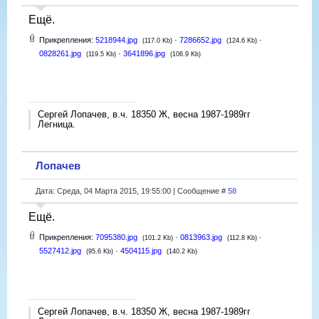
Ещё.
Прикрепления:
5218944.jpg
·
7286652.jpg
·
(117.0 Kb)
(124.6 Kb)
0828261.jpg
·
3641896.jpg
(119.5 Kb)
(106.9 Kb)
Сергей Лопачев, в.ч. 18350 Ж, весна 1987-1989гг
Легница.
Лопачев
Дата: Среда, 04 Марта 2015, 19:55:00 | Сообщение #
58
Ещё.
Прикрепления:
7095380.jpg
·
0813963.jpg
·
(101.2 Kb)
(112.8 Kb)
5527412.jpg
·
4504115.jpg
(95.6 Kb)
(140.2 Kb)
Сергей Лопачев, в.ч. 18350 Ж, весна 1987-1989гг