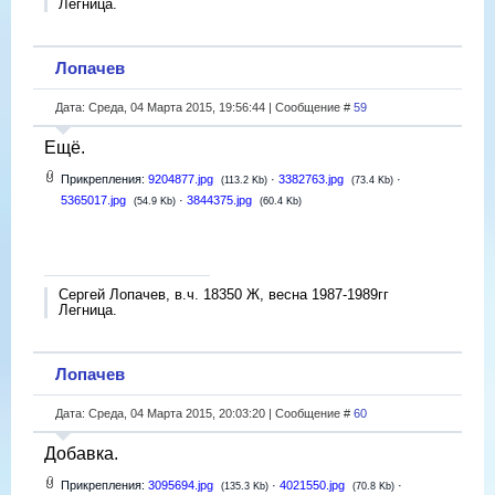
Легница.
Лопачев
Дата: Среда, 04 Марта 2015, 19:56:44 | Сообщение #
59
Ещё.
Прикрепления:
9204877.jpg
·
3382763.jpg
·
(113.2 Kb)
(73.4 Kb)
5365017.jpg
·
3844375.jpg
(54.9 Kb)
(60.4 Kb)
Сергей Лопачев, в.ч. 18350 Ж, весна 1987-1989гг
Легница.
Лопачев
Дата: Среда, 04 Марта 2015, 20:03:20 | Сообщение #
60
Добавка.
Прикрепления:
3095694.jpg
·
4021550.jpg
·
(135.3 Kb)
(70.8 Kb)