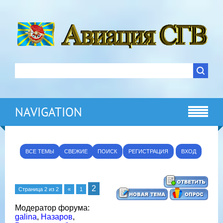
NAVIGATION
ВСЕ ТЕМЫ
СВЕЖИЕ
ПОИСК
РЕГИСТРАЦИЯ
ВХОД
2
Страница
2
из
2
«
1
Модератор форума:
galina
,
Назаров
,