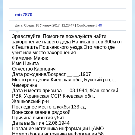
mix7870
Дата: Среда, 18 Января 2017, 12:28:47 | Сообщение #
40
Зравствуйте! Помогите пожалуйста найти
захоронение нашего деда Написано сев.300м от
с.Гештешть Пошканского уезда Это место где
убит или место захоронения
Фамилия Маняк
Имя Никита
Отчество Карпович
Дата рождения/Возраст __.__.1907
Место рождения Киевская обл., Букский р-н, с.
Чемеринка
Дата и место призыва __.03.1944, Жашковский
РВК, Украинская ССР, Киевская обл.,
Жашковский р-н
Последнее место службы 133 сд
Воинское звание рядовой
Причина выбытия убит
Дата выбытия 12.06.1944
Название источника информации ЦАМО
Номер фонда источника информации 58