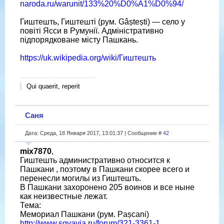
naroda.ru/warunit/133%20%D0%A1%D0%94/
Гиштешть, Гиштешті (рум. Gâștești) — село у
повіті Ясси в Румунії. Адміністративно
підпорядковане місту Пашкань.
https://uk.wikipedia.org/wiki/Гиштешть
Qui quaerit, reperit
Саня
Дата: Среда, 18 Января 2017, 13:01:37 | Сообщение #
42
mix7870
,
Гиштешть административно относится к
Пашкани , поэтому в Пашкани скорее всего и
перенесли могилы из Гиштешть.
В Пашкани захоронено 205 воинов и все ныне
как неизвестные лежат.
Тема:
Мемориал Пашкани (рум. Pașcani)
http://www.sgvavia.ru/forum/321-3361-1