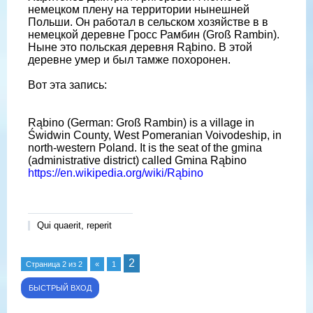
немецком плену на территории нынешней
Польши. Он работал в сельском хозяйстве в в
немецкой деревне Гросс Рамбин (Groß Rambin).
Ныне это польская деревня Rąbino. В этой
деревне умер и был тамже похоронен.
Вот эта запись:
Rąbino (German: Groß Rambin) is a village in
Świdwin County, West Pomeranian Voivodeship, in
north-western Poland. It is the seat of the gmina
(administrative district) called Gmina Rąbino
https://en.wikipedia.org/wiki/Rąbino
Qui quaerit, reperit
2
Страница
2
из
2
«
1