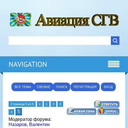
NAVIGATION
ВСЕ ТЕМЫ
СВЕЖИЕ
ПОИСК
РЕГИСТРАЦИЯ
ВХОД
Страница
5
из
5
«
1
2
3
5
4
Модератор форума:
Назаров
,
Валентин