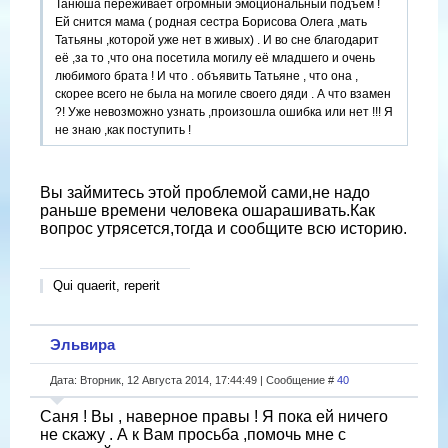
Танюша переживает огромный эмоциональный подъём !
Ей снится мама ( родная сестра Борисова Олега ,мать
Татьяны ,которой уже нет в живых) . И во сне благодарит
её ,за то ,что она посетила могилу её младшего и очень
любимого брата ! И что . объявить Татьяне , что она ,
скорее всего не была на могиле своего дяди . А что взамен
?! Уже невозможно узнать ,произошла ошибка или нет !!! Я
не знаю ,как поступить !
Вы займитесь этой проблемой сами,не надо
раньше времени человека ошарашивать.Как
вопрос утрясется,тогда и сообщите всю историю.
Qui quaerit, reperit
Эльвира
Дата: Вторник, 12 Августа 2014, 17:44:49 | Сообщение #
40
Саня ! Вы , наверное правы ! Я пока ей ничего
не скажу . А к Вам просьба ,помочь мне с