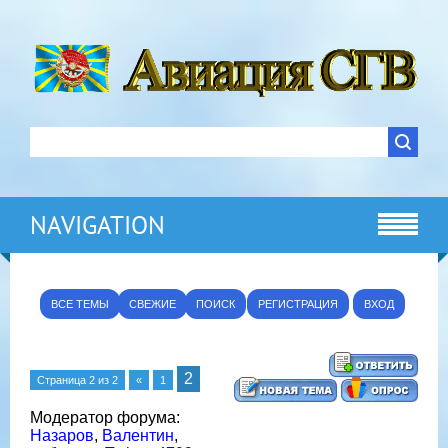
NAVIGATION
ВСЕ ТЕМЫ
СВЕЖИЕ
ПОИСК
РЕГИСТРАЦИЯ
ВХОД
2
Страница
2
из
2
«
1
Модератор форума:
Назаров
,
Валентин
,