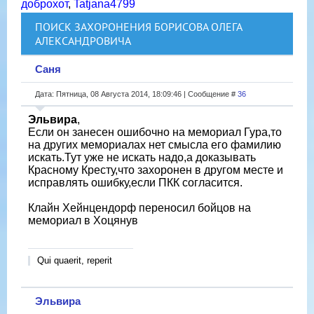
доброхот
,
Tatjana4799
ПОИСК ЗАХОРОНЕНИЯ БОРИСОВА ОЛЕГА
АЛЕКСАНДРОВИЧА
Саня
Дата: Пятница, 08 Августа 2014, 18:09:46 | Сообщение #
36
Эльвира
,
Если он занесен ошибочно на мемориал Гура,то
на других мемориалах нет смысла его фамилию
искать.Тут уже не искать надо,а доказывать
Красному Кресту,что захоронен в другом месте и
исправлять ошибку,если ПКК согласится.
Клайн Хейнцендорф переносил бойцов на
мемориал в Хоцянув
Qui quaerit, reperit
Эльвира