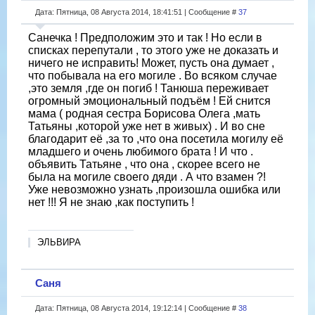
Дата: Пятница, 08 Августа 2014, 18:41:51 | Сообщение #
37
Санечка ! Предположим это и так ! Но если в
списках перепутали , то этого уже не доказать и
ничего не исправить! Может, пусть она думает ,
что побывала на его могиле . Во всяком случае
,это земля ,где он погиб ! Танюша переживает
огромный эмоциональный подъём ! Ей снится
мама ( родная сестра Борисова Олега ,мать
Татьяны ,которой уже нет в живых) . И во сне
благодарит её ,за то ,что она посетила могилу её
младшего и очень любимого брата ! И что .
объявить Татьяне , что она , скорее всего не
была на могиле своего дяди . А что взамен ?!
Уже невозможно узнать ,произошла ошибка или
нет !!! Я не знаю ,как поступить !
ЭЛЬВИРА
Саня
Дата: Пятница, 08 Августа 2014, 19:12:14 | Сообщение #
38