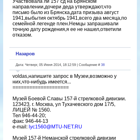
Участвовала ли 157 сд на Брянском
направлении,дочери деда утверждают,что
письмо было из Брянска,дата призыва август
1941,выбытия октябрь 1941,всего два месяца,по
семейной легенде плен.Немцы запрашивали
точную дату рождения,я ее не нашел,ответили
отказом.
Назаров
Дата: Четверг, 05 Июня 2014, 18:12:59 | Сообщение #
38
voldas,напишите запрос в Музеи,возможно у
них,что-нибудь имеется...
====================
Музей Боевой Славы 157-й стрелковой дивизии.
123423. г. Москва, ул Тухачевского дом 17/5,
ЛИЦЕЙ № 1560.
Тел 946-44-20;
факс 946-44-13
e-mail:
lyc1560@MTU-NET.RU
Музей 157-й Неманской стрелковой дивизии