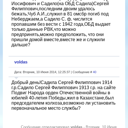
Иосифович и Садило(на ОБД Садила)Сергей
Филиппович,последним двоим удалось
бежать,Чуб А.И.,служил в 81 омсбр погиб под
Неберджаем,а Садило С. ф. числится
пропавшим без вести с 1942 года,ОБД выдает
только данные РВК,что можно
предпринять,можно предположить, что они
пришли домой вместе,вместе же и служили
дальше?
voldas
Дата: Вторник, 10 Июня 2014, 12:25:37 | Сообщение #
40
Добрый день!Садила Сергей Филиппович 1914
г.р.Садило Сергей Филиппович 1913 г.р. на сайте
Подвиг Народа орден Отечественной войны в
юбилей 40-летия Победы,жил в Казахстане,был
председателем колхоза,возможно ли установить
первоначальное место службы?
Сообщение отредактировал
voldas
-
Вторник, 10 Июня