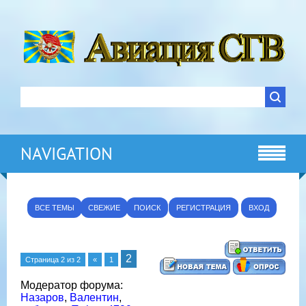
NAVIGATION
ВСЕ ТЕМЫ
СВЕЖИЕ
ПОИСК
РЕГИСТРАЦИЯ
ВХОД
2
Страница
2
из
2
«
1
Модератор форума:
Назаров
,
Валентин
,