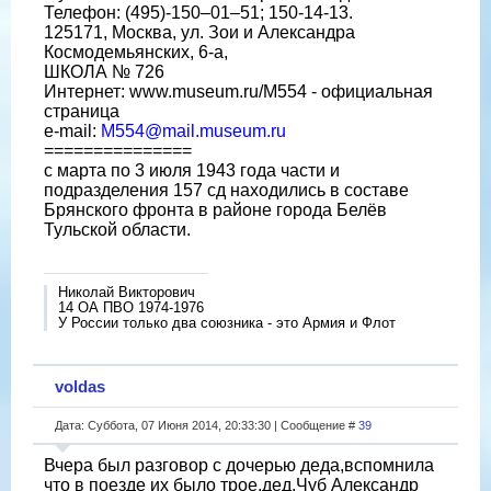
Телефон: (495)-150–01–51; 150-14-13.
125171, Москва, ул. Зои и Александра
Космодемьянских, 6-а,
ШКОЛА № 726
Интернет: www.museum.ru/M554 - официальная
страница
e-mail:
M554@mail.museum.ru
===============
с марта по 3 июля 1943 года части и
подразделения 157 сд находились в составе
Брянского фронта в районе города Белёв
Тульской области.
Николай Викторович
14 ОА ПВО 1974-1976
У России только два союзника - это Армия и Флот
voldas
Дата: Суббота, 07 Июня 2014, 20:33:30 | Сообщение #
39
Вчера был разговор с дочерью деда,вспомнила
что в поезде их было трое,дед,Чуб Александр