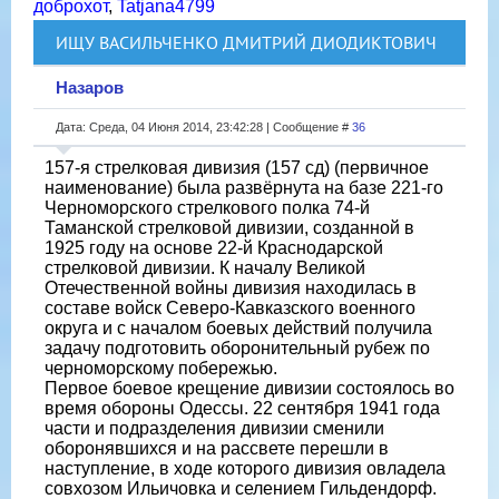
доброхот
,
Tatjana4799
ИЩУ ВАСИЛЬЧЕНКО ДМИТРИЙ ДИОДИКТОВИЧ
Назаров
Дата: Среда, 04 Июня 2014, 23:42:28 | Сообщение #
36
157-я стрелковая дивизия (157 сд) (первичное
наименование) была развёрнута на базе 221-го
Черноморского стрелкового полка 74-й
Таманской стрелковой дивизии, созданной в
1925 году на основе 22-й Краснодарской
стрелковой дивизии. К началу Великой
Отечественной войны дивизия находилась в
составе войск Северо-Кавказского военного
округа и с началом боевых действий получила
задачу подготовить оборонительный рубеж по
черноморскому побережью.
Первое боевое крещение дивизии состоялось во
время обороны Одессы. 22 сентября 1941 года
части и подразделения дивизии сменили
оборонявшихся и на рассвете перешли в
наступление, в ходе которого дивизия овладела
совхозом Ильичовка и селением Гильдендорф.