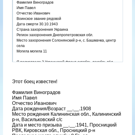
Фамилия Виноградов
Имя Павел
Отчество Иванович
Воинское звание рядовой
Дата смерти 30.10.1943
Страна захоронения Украина
Регион захоронения Днепропетровская обл.
Место захоронения Солонянский р-н, с. Башмачка, центр
села
Могила могила 11
Я посмотрела 3 Украинский фронт октябрь-декабрь вёл
бои за освобождение городов
Днепропетровск,Днепродзержинск ,Запорожье,и если нам
всетаки ответят на запрос,и выяснится что он воевал в
Этот боец известен!
этих местах,а по рассказам родственников он писал в
письмах про Днепр,то вероятно это он.Будем выяснять.
Фамилия Виноградов
Имя Павел
Отчество Иванович
Дата рождения/Возраст __.__.1908
Место рождения Калининская обл., Калининский
р-н, Васильковский с/с
Дата и место призыва __.__.1941, Просницкий
РВК, Кировская обл., Просницкий р-н