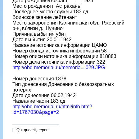
Дата рождения/Возраст __.__.1921
Место рождения г. Астрахань
Последнее место службы 183 сд
Воинское звание лейтенант
Место захоронения Калининская обл., Ржевский
р-н, вблизи д. Шунино
Причина выбытия убит
Дата выбытия 20.01.1942
Название источника информации ЦАМО
Номер фонда источника информации 58
Номер описи источника информации 818883
Номер дела источника информации 322
http://obd-memorial.ru/memoria....029.JPG
Номер донесения 1378
Тип донесения Донесения о безвозвратных
потерях
Дата донесения 06.02.1942
Название части 183 сд
http://obd-memorial.ru/html/info.htm?
id=1767030&page=2
Qui quaerit, reperit