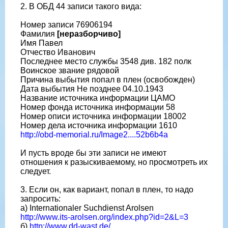
2. В ОБД 44 записи такого вида:
Номер записи 76906194
Фамилия
[неразборчиво]
Имя Павел
Отчество Иванович
Последнее место службы 3548 див. 182 полк
Воинское звание рядовой
Причина выбытия попал в плен (освобожден)
Дата выбытия Не позднее 04.10.1943
Название источника информации ЦАМО
Номер фонда источника информации 58
Номер описи источника информации 18002
Номер дела источника информации 1610
http://obd-memorial.ru/Image2....52b6b4a
И пусть вроде бы эти записи не имеют
отношения к разыскиваемому, но просмотреть их
следует.
3. Если он, как вариант, попал в плен, то надо
запросить:
а) Internationaler Suchdienst Arolsen
http://www.its-arolsen.org/index.php?id=2&L=3
б)
http://www.dd-wast.de/