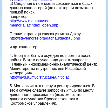
в) Сведения о нем могли сохраниться в базах
данных концлагерей (по некоторым возможен
прямой поиск,
например
http://www.mauthausen-
memorial.at/index_open.php
Первая страница списка узников Дахау
http://stevemorse.org/dachau/dachau.php
и др. концлагеря.
4. Боец мог быть и осужден во время и после
войны. В этом случае надо делать запрос в
«Главный информационно-аналитический центр
Министерства внутренних дел Российской
Федерации»
http://mvd.ru/mvd/structure/unit/giac
5. Мог и выжить в плену и репатриироваться. В
этом случае следует запросить УФСБ по месту
довоенного проживания (возможно, что в
данном случае как Ярославское, так и
Костромское управления).