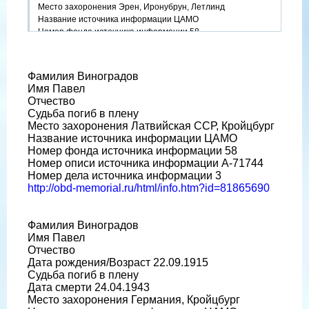
Место захоронения Эрен, Иронубрун, Летлинд
Название источника информации ЦАМО
Номер фонда источника информации 58
Номер описи источника информации A-71744
Номер дела источника информации 4
http://obd-memorial.ru/Image2....941a836
Фамилия Виноградов
Имя Павел
Надо искать в ОБД немецкий список, с которого выполнен
Отчество
советский новодел.
Судьба погиб в плену
Место захоронения Латвийская ССР, Кройцбург
Название источника информации ЦАМО
Номер фонда источника информации 58
Номер описи источника информации A-71744
Номер дела источника информации 3
http://obd-memorial.ru/html/info.htm?id=81865690
Фамилия Виноградов
Имя Павел
Отчество
Дата рождения/Возраст 22.09.1915
Судьба погиб в плену
Дата смерти 24.04.1943
Место захоронения Германия, Кройцбург