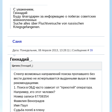
С уважением,
Геннадий
Буду благодарен за информацию о побегах советских
военнопленных
Suche alles über Fluchtversuche von russischen
Kriegsgefangenen.
Саня
Дата: Понедельник, 08 Апреля 2013, 13:28:11 | Сообщение #
39
Геннадий_
,
Цитата
(
Геннадий_
)
Спектр возможных направлений поиска пропавшего без
вести далеко не исчерпывается выданными выше в теме
рекомендациями.
1. Поиск в ОБД часто зависит от "прихотей" оператора.
Например, кто этот человек?
Номер записи 67708354
Фамилия Веноградов
Имя Паул
Судьба погиб в плену