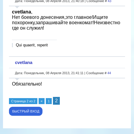
Дата: Понедельник, 08 Апреля 2013, 21:40:18 | Сообщение #
43
cvetlana
,
Нет боевого донесения,это главное!Ищите
похоронку,запрашивайте военкомат!Неизвестно
где он служил!
Qui quaerit, reperit
cvetlana
Дата: Понедельник, 08 Апреля 2013, 21:41:11 | Сообщение #
44
Обязательно!
2
Страница
2
из
2
«
1