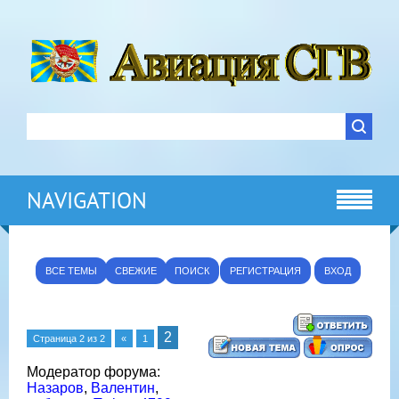
NAVIGATION
ВСЕ ТЕМЫ
СВЕЖИЕ
ПОИСК
РЕГИСТРАЦИЯ
ВХОД
2
Страница
2
из
2
«
1
Модератор форума:
Назаров
,
Валентин
,