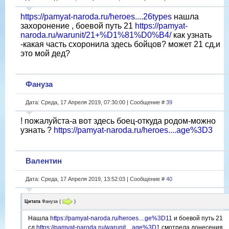
https://pamyat-naroda.ru/heroes....26types
нашла
захоронение , боевой путь 21
https://pamyat-
naroda.ru/warunit/21+%D1%81%D0%B4/
как узнать
-какая часть схоронила здесь бойцов? может 21 сд,и
это мой дед?
Фануза
Дата: Среда, 17 Апреля 2019, 07:30:00 | Сообщение #
39
! пожалуйста-а вот здесь боец-откуда родом-можно
узнать ?
https://pamyat-naroda.ru/heroes....age%3D3
Валентин
Дата: Среда, 17 Апреля 2019, 13:52:03 | Сообщение #
40
Цитата
Фануза
(
)
Нашла
https://pamyat-naroda.ru/heroes....ge%3D11
и боевой путь 21
сд
https://pamyat-naroda.ru/warunit....age%3D1
смотрела донесения