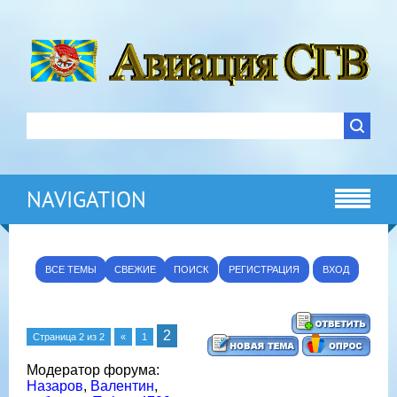
NAVIGATION
ВСЕ ТЕМЫ
СВЕЖИЕ
ПОИСК
РЕГИСТРАЦИЯ
ВХОД
2
Страница
2
из
2
«
1
Модератор форума:
Назаров
,
Валентин
,