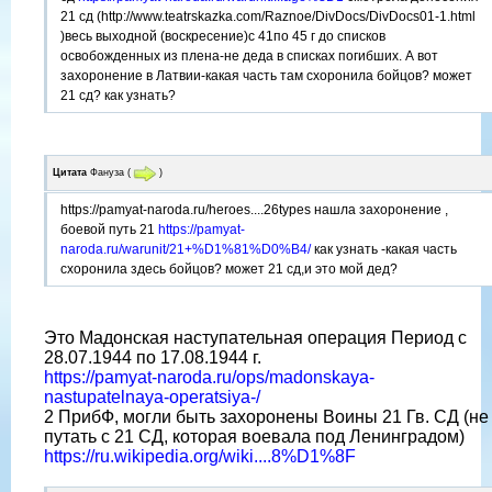
21 сд (http://www.teatrskazka.com/Raznoe/DivDocs/DivDocs01-1.html
)весь выходной (воскресение)с 41по 45 г до списков
освобожденных из плена-не деда в списках погибших. А вот
захоронение в Латвии-какая часть там схоронила бойцов? может
21 сд? как узнать?
Цитата
Фануза
(
)
https://pamyat-naroda.ru/heroes....26types нашла захоронение ,
боевой путь 21
https://pamyat-
naroda.ru/warunit/21+%D1%81%D0%B4/
как узнать -какая часть
схоронила здесь бойцов? может 21 сд,и это мой дед?
Это Мадонская наступательная операция Период с
28.07.1944 по 17.08.1944 г.
https://pamyat-naroda.ru/ops/madonskaya-
nastupatelnaya-operatsiya-/
2 ПрибФ, могли быть захоронены Воины 21 Гв. СД (не
путать с 21 СД, которая воевала под Ленинградом)
https://ru.wikipedia.org/wiki....8%D1%8F