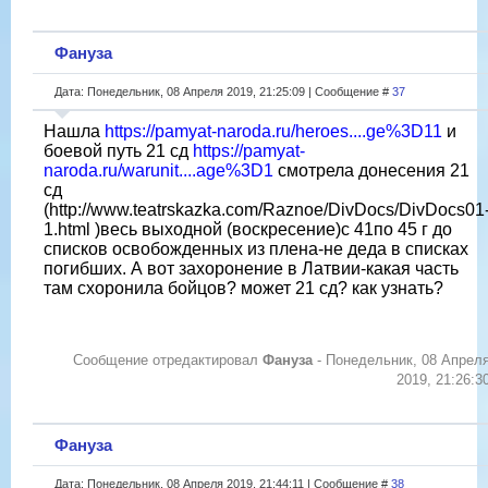
Фануза
Дата: Понедельник, 08 Апреля 2019, 21:25:09 | Сообщение #
37
Нашла
https://pamyat-naroda.ru/heroes....ge%3D11
и
боевой путь 21 сд
https://pamyat-
naroda.ru/warunit....age%3D1
смотрела донесения 21
сд
(http://www.teatrskazka.com/Raznoe/DivDocs/DivDocs01
1.html )весь выходной (воскресение)с 41по 45 г до
списков освобожденных из плена-не деда в списках
погибших. А вот захоронение в Латвии-какая часть
там схоронила бойцов? может 21 сд? как узнать?
Сообщение отредактировал
Фануза
-
Понедельник, 08 Апрел
2019, 21:26:3
Фануза
Дата: Понедельник, 08 Апреля 2019, 21:44:11 | Сообщение #
38