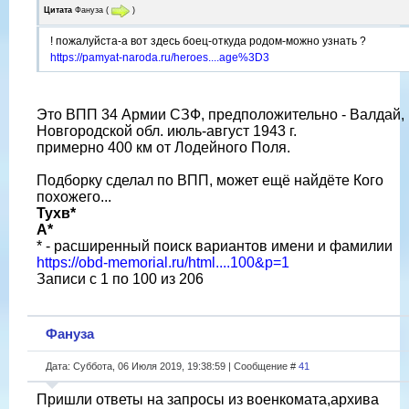
Цитата
Фануза
(
)
! пожалуйста-а вот здесь боец-откуда родом-можно узнать ?
https://pamyat-naroda.ru/heroes....age%3D3
Это ВПП 34 Армии СЗФ, предположительно - Валдай,
Новгородской обл. июль-август 1943 г.
примерно 400 км от Лодейного Поля.
Подборку сделал по ВПП, может ещё найдёте Кого
похожего...
Тухв*
А*
* - расширенный поиск вариантов имени и фамилии
https://obd-memorial.ru/html....100&p=1
Записи с 1 по 100 из 206
Фануза
Дата: Суббота, 06 Июля 2019, 19:38:59 | Сообщение #
41
Пришли ответы на запросы из военкомата,архива