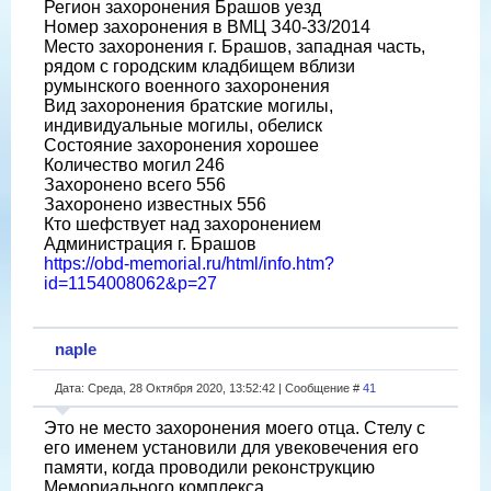
Регион захоронения Брашов уезд
Номер захоронения в ВМЦ З40-33/2014
Место захоронения г. Брашов, западная часть,
рядом с городским кладбищем вблизи
румынского военного захоронения
Вид захоронения братские могилы,
индивидуальные могилы, обелиск
Состояние захоронения хорошее
Количество могил 246
Захоронено всего 556
Захоронено известных 556
Кто шефствует над захоронением
Администрация г. Брашов
https://obd-memorial.ru/html/info.htm?
id=1154008062&p=27
naple
Дата: Среда, 28 Октября 2020, 13:52:42 | Сообщение #
41
Это не место захоронения моего отца. Стелу с
его именем установили для увековечения его
памяти, когда проводили реконструкцию
Мемориального комплекса.