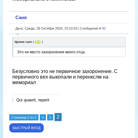
Саня
Дата: Среда, 28 Октября 2020, 23:10:03 | Сообщение #
42
Цитата
naple
(
)
Это не место захоронения моего отца.
Безусловно это не первичное захоронение. С
первичного вех выкопали и перенкслм на
мемориал
Qui quaerit, reperit
2
Страница
2
из
2
«
1