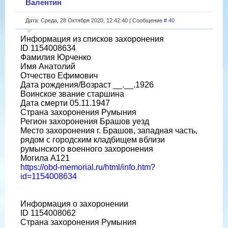
Валентин
Дата: Среда, 28 Октября 2020, 12:42:40 | Сообщение #
40
Информация из списков захоронения
ID 1154008634
Фамилия Юрченко
Имя Анатолий
Отчество Ефимович
Дата рождения/Возраст __.__.1926
Воинское звание старшина
Дата смерти 05.11.1947
Страна захоронения Румыния
Регион захоронения Брашов уезд
Место захоронения г. Брашов, западная часть,
рядом с городским кладбищем вблизи
румынского военного захоронения
Могила A121
https://obd-memorial.ru/html/info.htm?
id=1154008634
Информация о захоронении
ID 1154008062
Страна захоронения Румыния