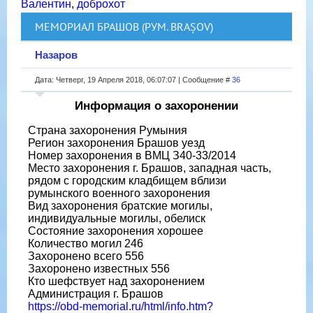
Валентин
,
доброхот
МЕМОРИАЛ БРАШОВ (РУМ. BRAȘOV)
Назаров
Дата: Четверг, 19 Апреля 2018, 06:07:07 | Сообщение #
36
Информация о захоронении
Страна захоронения Румыния
Регион захоронения Брашов уезд
Номер захоронения в ВМЦ З40-33/2014
Место захоронения г. Брашов, западная часть,
рядом с городским кладбищем вблизи
румынского военного захоронения
Вид захоронения братские могилы,
индивидуальные могилы, обелиск
Состояние захоронения хорошее
Количество могил 246
Захоронено всего 556
Захоронено известных 556
Кто шефствует над захоронением
Администрация г. Брашов
https://obd-memorial.ru/html/info.htm?