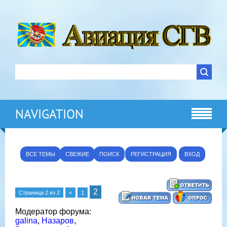
NAVIGATION
ВСЕ ТЕМЫ
СВЕЖИЕ
ПОИСК
РЕГИСТРАЦИЯ
ВХОД
2
Страница
2
из
2
«
1
Модератор форума:
galina
,
Назаров
,