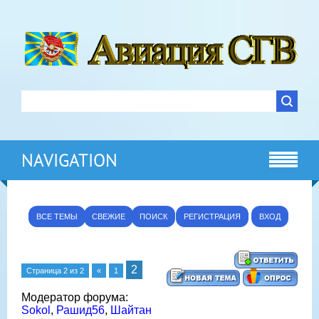
NAVIGATION
ВСЕ ТЕМЫ
СВЕЖИЕ
ПОИСК
РЕГИСТРАЦИЯ
ВХОД
2
Страница
2
из
2
«
1
Модератор форума:
Sokol
,
Рашид56
,
Шайтан