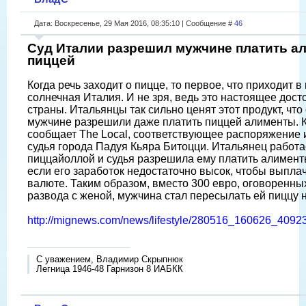
Дата: Воскресенье, 29 Мая 2016, 08:35:10 | Сообщение #
46
Суд Италии разрешил мужчине платить а
пиццей
Когда речь заходит о пицце, то первое, что приходит в 
солнечная Италия. И не зря, ведь это настоящее дост
страны. Итальянцы так сильно ценят этот продукт, что
мужчине разрешили даже платить пиццей алименты. 
сообщает The Local, соответствующее распоряжение 
судья города Падуя Кьяра Битоцци. Итальянец работа
пиццайоллой и судья разрешила ему платить алимент
если его заработок недостаточно высок, чтобы выплач
валюте. Таким образом, вместо 300 евро, оговоренны
развода с женой, мужчина стал пересылать ей пиццу н
http://mignews.com/news/lifestyle/280516_160626_40923
С уважением, Владимир Скрыпнюк
Легница 1946-48 Гарнизон 8 ИАБКК