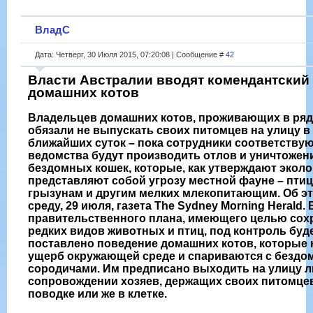
ВладС
Дата: Четверг, 30 Июля 2015, 07:20:08 | Сообщение #
42
Власти Австралии вводят комендантский 
домашних котов
Владельцев домашних котов, проживающих в ряд
обязали не выпускать своих питомцев на улицу в
ближайших суток – пока сотрудники соответству
ведомства будут производить отлов и уничтожен
бездомных кошек, которые, как утверждают эколо
представляют собой угрозу местной фауне – птиц
грызунам и другим мелких млекопитающим. Об эт
среду, 29 июля, газета The Sydney Morning Herald.
правительственного плана, имеющего целью сох
редких видов животных и птиц, под контроль буд
поставлено поведение домашних котов, которые 
ущерб окружающей среде и спариваются с безд
сородичами. Им предписано выходить на улицу л
сопровождении хозяев, держащих своих питомце
поводке или же в клетке.