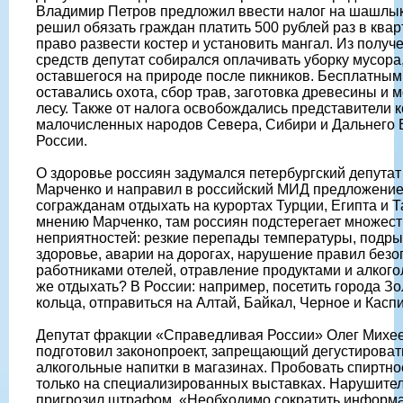
Владимир Петров предложил ввести налог на шашлык
решил обязать граждан платить 500 рублей раз в квар
право развести костер и установить мангал. Из получ
средств депутат собирался оплачивать уборку мусора
оставшегося на природе после пикников. Бесплатным
оставались охота, сбор трав, заготовка древесины и 
лесу. Также от налога освобождались представители 
малочисленных народов Севера, Сибири и Дальнего 
России.
О здоровье россиян задумался петербургский депутат
Марченко и направил в российский МИД предложение
согражданам отдыхать на курортах Турции, Египта и 
мнению Марченко, там россиян подстерегает множес
неприятностей: резкие перепады температуры, под
здоровье, аварии на дорогах, нарушение правил безо
работниками отелей, отравление продуктами и алкогол
же отдыхать? В России: например, посетить города Зо
кольца, отправиться на Алтай, Байкал, Черное и Касп
Депутат фракции «Справедливая России» Олег Михе
подготовил законопроект, запрещающий дегустироват
алкогольные напитки в магазинах. Пробовать спиртно
только на специализированных выставках. Нарушите
пригрозил штрафом. «Необходимо сократить информ