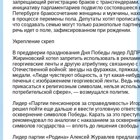
запрещающий регистрацию браков с трансгендерами.
инициативу парламентариев подвигло состоявшееся 
Петербурге бракосочетание женщины и мужчины, на
в процессе перемены пола. Депутаты хотят прописать 
что создавать семью могут только разнополые партне
речь идет о поле, зафиксированном при рождении.
Укрепление скреп
В преддверии празднования Дня Победы лидер ЛДП
Жириновский хотел запретить использовать в реклам
георгиевские ленты и другую атрибутику, связанную с
Отечественной войной: звезды на фуражках, пряжках,
медали. «Люди чувствуют общность, а тут какая-нибуд
печенья с изображением георгиевской ленты. Ведь не
прикасаться к религиозным символам, нельзя использ
потребительской сфере», — возмущался политик.
Лидер «Партии пенсионеров за справедливость» Иго
решил пойти еще дальше и ввести уголовную ответст
осквернение символов Победы. Карать за это престу
рекомендовал по аналогии с наказанием за оскверне
символов государства — вплоть до лишения свободы 
Лидер партии «Родина» Алексей Журавлев предлага