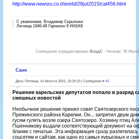
http://www.newsru.co.il/world/29jul2015/cat456.html
С уважением, Владимир Скрыпнюк
Легница 1946-48 Гарнизон 8 ИАБКК
Сообщение отредактировал
ВладС
-
Четверг, 30 Июля
Саня
Дата: Пятница, 14 Августа 2015, 10:29:33 | Сообщение #
43
Решение карельских депутатов попало в разряд 
смешных новостей
Необычное решение принял совет Святозерского пос
Пряжинского района Карелии. Он... запретил двум д
гусям гулять возле озера Святозеро. Хозяину птиц Ал
Пшенникову выдали соответствующий документ на о
бланке с печатью. Эта информация сразу разлетелась
соцсетям и сайтам, как одно из самых курьезных и с