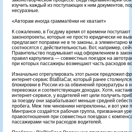
изучить каждый из поступающих к ним документов, пор
несуразные.
«Авторам иногда грамматёнки не хватает»
К сожалению, в Госдуму время от времени поступают
законопроекты, которые не просто юридически не вы
предлагают поправки не в те законы, а элементарно 
соотносятся с действительностью. Вот, например, сей
Правительство подумывает над оформлением в закон
правил карпулинга — совместных поездок на автотра
при которых пассажиры возмещают часть расходов в
Изначально отрегулировать этот рынок предложил ф
интернет-сервис BlaBlaCar, который ранее столкнулся
блокировки в России из-за обвинений прокуратуры в 
перевозках и соответствующих доходах. Хотя, настаи
интернет-сервисе, у водителей нет цели получить при
за поездку они зарабатывают меньше средней себест
пробега. Меж тем чиновники непреклонны, и вот уже 
Минтрансе создаётся рабочая группа, призванная ур
правоотношения при совместных поездках с компенс
пассажирами части расходов водителей.