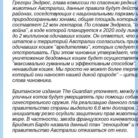
Грегори Эндрюс, глава комиссии по спасению редких
животных Австралии, данные правила будут дейст
районах, соседствующих с национальными парками 
природоохранными зонами, общая площадь которых
составляет 12 млн гектаров. По словам Эндрюса, "
война", в ходе которой планируется к 2020 году ли
до 2 миллионов одичавших кошек. Он отметил, что 
штатов и территорий Австралии согласились при
одичавших кошек "вредителями", которых следует 
отстреливать. При этом чиновник утверждает, чт
уничтожение бездомных кошек будет осуществлят
"максимально гуманным и эффективным способом". 
ненавидим кошек. Мы просто не может более терпе
который они наносят нашей дикой природе" – цити
слова чиновника.
Британское издание The Guardian уточняет, между 
уличных котов будут умерщвлять при помощи собак,
огнестрельного оружия. На реализацию данного пла
правительство страны выделило 6,6 млн долларов.
инициативу резко осудили защитники прав животных
мире. В частности, звезда французского кинемато
Бриджит Бардо назвала данный план "геноцидом" и 
правительство Австралии отказаться от него.