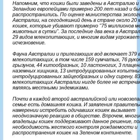
Напомним, что кошки были заведены в Австралию и
Зеландию европейцами примерно 200 лет назад и б
распространились. По оценке министерства эколог
Австралии, на сегодняшний день в стране около 20
кошек, которые убивают примерно "75 миллионов 
животных в сутки". За последние два века в Австрал
29 видов млекопитающих, и многим видам угрожает
исчезновение.
Фауна Австралии и прилегающих вод включает 379 
млекопитающих, в том числе 159 сумчатых, 76 руко
грызунов, 44 китообразных, 10 ластоногих, 3 плаце
наземных хищника, 13 интродуцированных копытных
интродуцированных зайцеобразных и одну сирену. 8
млекопитающих Австралии нигде более не встреча
являясь местными эндемиками.
Почти в каждой второй австралийской или новозела
семье есть домашняя кошка. И заявления правитель
намерении истребить одичавших кошек вызывает
неоднозначную реакцию в обществе. Впрочем, многи
владельцы кошек поддерживают данное решение, п
необходимость жесткого контроля рождаемости и
распространения кошек на Зеленом континенте.