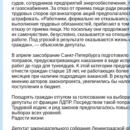
судов, сотрудников предприятий энергообеспечения, т
и газоснабжения. За отказ от приема пищи ради реше
трудовых споров организаторов акций предполагалос
штрафовать. «Работники, формально не отказываясь 
выполнения трудовых обязанностей, прибегают в том 
отказу от приема пищи. Но поскольку они продолжают
их самочувствие, безусловно, сказывается на отношен
работе. Под угрозой в результате оказываются жизнь 
граждан», — объясняли депутаты.
В апреле заксобрание Санкт-Петербурга подготовило 
поправок, предусматривающих наказание в виде исп
работ до года для тунеядцев. К этой категории предла
отнести граждан старше 18 лет, не работающих более
месяцев при наличии подходящих вакансий. В результ
мнению авторов законопроекта, увеличились бы нало
поступления в бюджет.
Поощрять граждан отгулом за голосование на выбора
депутаты от фракции ЛДПР. Посредством такой попра
Трудовой кодекс и ряд законов предполагалось повыс
выборах всех уровней.
Радости жизни
Депутат законодательного собрания Ленинградской о