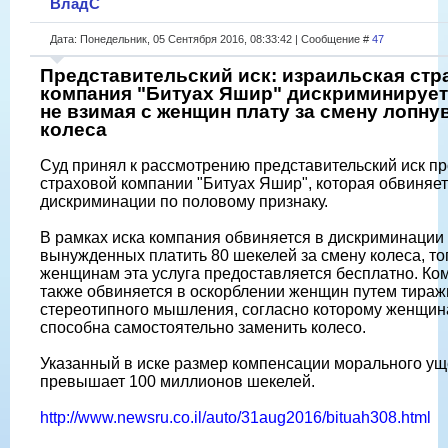
ВладС
Дата: Понедельник, 05 Сентября 2016, 08:33:42 | Сообщение #
47
Представительский иск: израильская стр
компания "Битуах Яшир" дискриминирует
не взимая с женщин плату за смену лопну
колеса
Суд принял к рассмотрению представительский иск п
страховой компании "Битуах Яшир", которая обвиняет
дискриминации по половому признаку.
В рамках иска компания обвиняется в дискриминации
вынужденных платить 80 шекелей за смену колеса, тог
женщинам эта услуга предоставляется бесплатно. Ко
также обвиняется в оскорблении женщин путем тира
стереотипного мышления, согласно которому женщин
способна самостоятельно заменить колесо.
Указанный в иске размер компенсации морального у
превышает 100 миллионов шекелей.
http://www.newsru.co.il/auto/31aug2016/bituah308.html