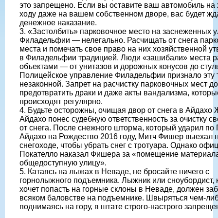
это запрещено. Если вы оставите ваш автомобиль на
ходу даже на вашем собственном дворе, вас будет жд
денежное наказание.
3. «Застолбить» парковочное место на заснеженных у
Филадельфии — нелегально. Расчищать от снега пар
места и помечать свое право на них хозяйственной у
в Филадельфии традицией. Люди «зашибали» места 
объектами — от унитазов и дорожных конусов до стул
Полицейское управление Филадельфии признало эту
незаконной. Запрет на расчистку парковочных мест д
предотвратить драки и даже акты вандализма, которы
происходят регулярно.
4. Будьте осторожны, очищая двор от снега в Айдахо 
Айдахо понес судебную ответственность за очистку с
от снега. После снежного шторма, который ударил по 
Айдахо на Рождество 2016 году, Митч Фишер выехал 
снегоходе, чтобы убрать снег с тротуара. Однако офи
Покателло наказал Фишера за «помещение материал
общедоступную улицу».
5. Катаясь на лыжах в Неваде, не бросайте ничего с
горнолыжного подъемника. Лыжник или сноубордист, 
хочет попасть на горные склоны в Неваде, должен заб
всяком баловстве на подъемнике. Швыряться чем-либ
поднимаясь на гору, в штате строго-настрого запреще