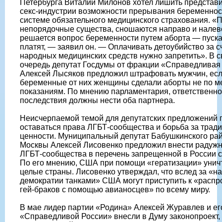
Петербурга Виталий Милонов хотел лишить представ
секс-индустрии возможности прерывания беременнос
системе обязательного медицинского страхования. «П
непорядочные существа, сношаются направо и налево
решается вопрос беременности путем аборта — пускай
платят, — заявил он. — Оплачивать детоубийство за с
народных медицинских средств нужно запретить». В 
очередь депутат Госдумы от фракции «Справедливая
Алексей Лысяков предложил штрафовать мужчин, ес
беременные от них женщины сделали аборты не по м
показаниям. По мнению парламентария, ответственно
последствия должны нести оба партнера.
Неисчерпаемой темой для депутатских предложений
оставаться права ЛГБТ-сообщества и борьба за трад
ценности. Муниципальный депутат Бабушкинского ра
Москвы Алексей Лисовенко предложил внести радуж
ЛГБТ-сообщества в перечень запрещенной в России 
По его мнению, США при помощи «гератизации» унич
целые страны. Лисовенко утверждал, что вслед за «
демократии танками» США могут приступить к «расп
гей-браков с помощью авианосцев» по всему миру.
В мае лидер партии «Родина» Алексей Журавлев и его
«Справедливой России» внесли в Думу законопроект,