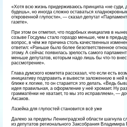
«Хотя всю жизнь придерживаюсь принципа «не суди, 
будешь», но иногда сложно оставаться хладнокровным
откровенной глупости», — сказал депутат «Парламен
газете».
При этом он отметил, что подобных инициатив в нын
созыве Госдумы стало гораздо меньше, чем в предыд
вопрос, в чём же причина столь качественных измене
ответил: «Раньше было более безответственное отно
этому. А сейчас появилась зрелость самого парламент
меньше депутатов, которым надо лишь бы что-то внес
рассмотрение».
Глава думского комитета рассказал, что если есть во
инициативу подправить и вывести заложенную в ней
ближе к логике, то он старается это делать. «Ведь быва
идея правильная, а оформление у неё хромает. Ну раз
грамматёнки не хватает, то мы это исправляем», — д
Аксаков.
Лазейка для глупостей становится всё уже
Далеко за пределы Ленинградской области шагнула с
из депутатов регионального Заксобрания Владимира 