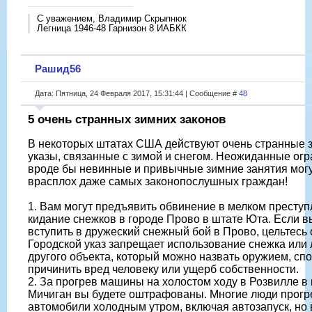
С уважением, Владимир Скрыпнюк
Легница 1946-48 Гарнизон 8 ИАБКК
Рашид56
Дата: Пятница, 24 Февраля 2017, 15:31:44 | Сообщение #
48
5 очень странных зимних законов
В некоторых штатах США действуют очень странные 
указы, связанные с зимой и снегом. Неожиданные ог
вроде бы невинные и привычные зимние занятия могу
врасплох даже самых законопослушных граждан!
1. Вам могут предъявить обвинение в мелком преступ
кидание снежков в городе Прово в штате Юта. Если в
вступить в дружеский снежный бой в Прово, цельтесь
Городской указ запрещает использование снежка или
другого объекта, который можно назвать оружием, с
причинить вред человеку или ущерб собственности.
2. За прогрев машины на холостом ходу в Розвилле в
Мичиган вы будете оштрафованы. Многие люди прог
автомобили холодным утром, включая автозапуск, но 