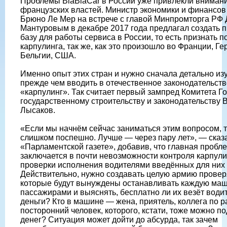
Проблемы BlaBlaCar в России уже привлекли вниман
французских властей. Министр экономики и финансо
Брюно Ле Мер на встрече с главой Минпромторга РФ
Мантуровым в декабре 2017 года предлагал создать 
базу для работы сервиса в России, то есть признать п
карпулинга, так же, как это произошло во Франции, Ге
Бельгии, США.
Именно опыт этих стран и нужно сначала детально изу
прежде чем вводить в отечественное законодательств
«карпулинг». Так считает первый зампред Комитета Г
государственному строительству и законодательству 
Лысаков.
«Если мы начнём сейчас заниматься этим вопросом, т
слишком поспешно. Лучше — через пару лет», — сказ
«Парламентской газете», добавив, что главная пробл
заключается в почти невозможности контроля карпули
проверки исполнения водителями введённых для них
Действительно, нужно создавать целую армию прове
которые будут вынуждены останавливать каждую маш
пассажирами и выяснять, бесплатно ли их везёт водит
деньги? Кто в машине — жена, приятель, коллега по р
посторонний человек, которого, кстати, тоже можно по
денег? Ситуация может дойти до абсурда, так зачем