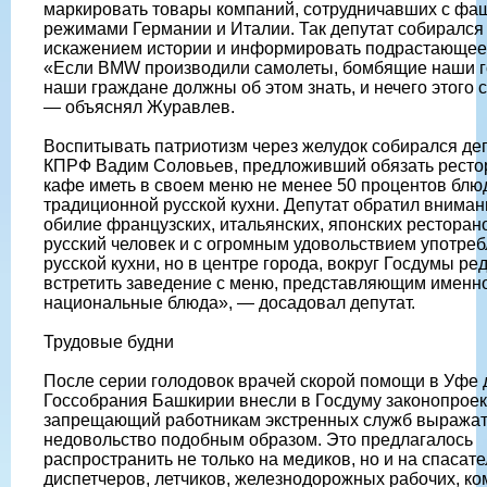
маркировать товары компаний, сотрудничавших с фа
режимами Германии и Италии. Так депутат собирался 
искажением истории и информировать подрастающее
«Если BMW производили самолеты, бомбящие наши г
наши граждане должны об этом знать, и нечего этого 
— объяснял Журавлев.
Воспитывать патриотизм через желудок собирался деп
КПРФ Вадим Соловьев, предложивший обязать ресто
кафе иметь в своем меню не менее 50 процентов блю
традиционной русской кухни. Депутат обратил вниман
обилие французских, итальянских, японских ресторан
русский человек и с огромным удовольствием употре
русской кухни, но в центре города, вокруг Госдумы ре
встретить заведение с меню, представляющим именн
национальные блюда», — досадовал депутат.
Трудовые будни
После серии голодовок врачей скорой помощи в Уфе 
Госсобрания Башкирии внесли в Госдуму законопроек
запрещающий работникам экстренных служб выража
недовольство подобным образом. Это предлагалось
распространить не только на медиков, но и на спасате
диспетчеров, летчиков, железнодорожных рабочих, к