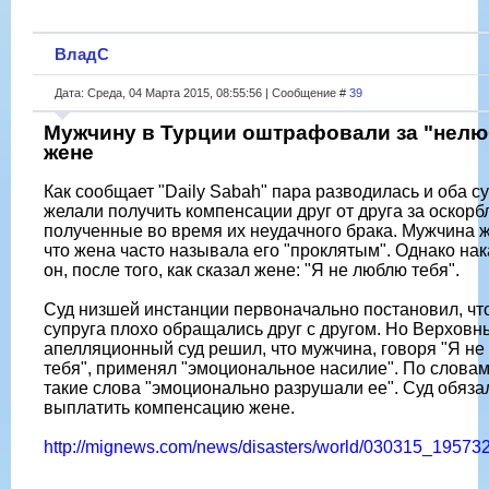
ВладС
Дата: Среда, 04 Марта 2015, 08:55:56 | Сообщение #
39
Мужчину в Турции оштрафовали за "нелю
жене
Как сообщает "Daily Sabah" пара разводилась и оба с
желали получить компенсации друг от друга за оскорб
полученные во время их неудачного брака. Мужчина 
что жена часто называла его "проклятым". Однако на
он, после того, как сказал жене: "Я не люблю тебя".
Суд низшей инстанции первоначально постановил, чт
супруга плохо обращались друг с другом. Но Верховн
апелляционный суд решил, что мужчина, говоря "Я н
тебя", применял "эмоциональное насилие". По слова
такие слова "эмоционально разрушали ее". Суд обяза
выплатить компенсацию жене.
http://mignews.com/news/disasters/world/030315_19573