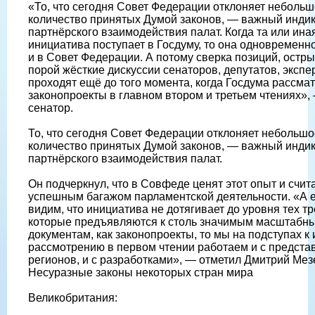
«То, что сегодня Совет Федерации отклоняет неболь
количество принятых Думой законов, — важный инди
партнёрского взаимодействия палат. Когда та или ина
инициатива поступает в Госдуму, то она одновременн
и в Совет Федерации. А потому сверка позиций, остры
порой жёсткие дискуссии сенаторов, депутатов, экспе
проходят ещё до того момента, когда Госдума рассма
законопроекты в главном втором и третьем чтениях»,
сенатор.
То, что сегодня Совет Федерации отклоняет небольшо
количество принятых Думой законов, — важный инди
партнёрского взаимодействия палат.
Он подчеркнул, что в Совфеде ценят этот опыт и счит
успешным багажом парламентской деятельности. «А 
видим, что инициатива не дотягивает до уровня тех т
которые предъявляются к столь значимым масштабн
документам, как законопроекты, то мы на подступах к 
рассмотрению в первом чтении работаем и с предста
регионов, и с разработками», — отметил Дмитрий Мез
Несуразные законы некоторых стран мира
Великобритания: