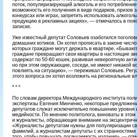
поток, популяризирующий алкоголь и его потребление
возможность его получения в виде подарков, призов з
конкурсах или играх, запретить использовать алкогол
продукцию в рекламных акциях», — отмечалось в поя
записке.
Уже известный депутат Соловьев озаботился поголо
домашних котиков. Он хотел прописать в законе числ
которых граждане могут держать в квартире. «Бывают 
граждане превращают свои квартиры в настоящие зв
содержат по 50-60 кошек, развивая невероятную ант
но при этом окружающие, соседи, не имеют никакой 
повлиять на ситуацию», — переживал Соловьев. Рег
этого вопроса он хотел возложить на региональные вл
* * *
По словам директора Международного института пол
экспертизы Евгения Минченко, некоторые предложен
депутатов служат исключительно повышению уровня 
медийности. По мнению политолога, виноваты в этом 
и журналисты, обращающие внимание на эксцентричн
«Журналисты депутатам нужны для популяризации с
фамилий, а журналистам депутаты с их странностями
того, чтобы повышать посещаемость издания», — отм