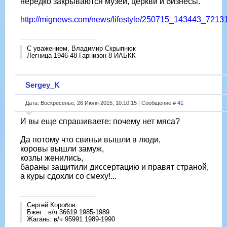
нередко закрываются музеи, церкви и бизнесы.
http://mignews.com/news/lifestyle/250715_143443_72131
С уважением, Владимир Скрыпнюк
Легница 1946-48 Гарнизон 8 ИАБКК
Sergey_K
Дата: Воскресенье, 26 Июля 2015, 10:10:15 | Сообщение #
41
И вы еще спрашиваете: почему нет мяса?
Да потому что свиньи вышли в люди,
коровы вышли замуж,
козлы женились,
бараны защитили диссертацию и правят страной,
а куры сдохли со смеху!...
Сергей Коробов
Бжег : в/ч 36619 1985-1989
Жагань: в/ч 95991 1989-1990