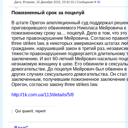
Дата: Вторник, 15 Декабря 2015, 23:42:10 | Сообщение #
45
Пожизненный срок за поцелуй
В штате Орегон апелляционный суд поддержал решен
приговорившего обвиняемого Николаса Мейровича к
пожизненному сроку за… поцелуй. Дело в том, что это
третье правонарушение Мейровича. Согласно правилу
three strikes law, в некоторых американских штатах лю
гражданин, нарушивший закон в третий раз, независи
тяжести правонарушения подвергается длительному
заключению. И вот 60-летний Мейрович насильно поц
незнакомую женщину в шею. Его обвинили в сексуал
домогательстве. До поцелуя Мейрович был обвинен в
других случаях сексуального домогательства. Он стал
заключенным, получившим пожизненное заключение 
Орегон, согласно закону three strikes law.
http://1k.com.ua/113/details/5/8
Qui quaerit, reperit
ВладС