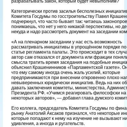
разрабатывать закон, который будет невыполним?
Категорически против засилья бесполезных инициатив
Комитета Госдумы по госстроительству Павел Крашен
подчеркнул, что часто бывает так: читаешь законопрое
понимаешь, что нет у него никакой перспективы, но д
некуда и надо рассмотреть документ на заседании ком
«А на пленарном заседании у нас есть возможность
рассматривать инициативы в упрощённом порядке по
статье регламента палаты. Это происходит в тех случа
автор сам отказался от документа или фракции поняли
смысла тратить время заседания на подобные иници
объяснил Крашенинников «Парламентской газете». Он
что ему самому иногда очень жаль усилий, которые
предпринимаются при внесении откровенно плохо на
невыверенных юридически инициатив. Ведь на них о
давать заключения комитеты, министерства, Админис
Президента РФ. «Учимся реагировать философски на
некоторых авторов», — добавил глава думского комит
Его коллега, председатель Комитета Госдумы по фин
рынку Анатолий Аксаков признался, что некоторые и
которые попадают к нему на изучение не вызывают ни
удивления, а иногда и ругательств.