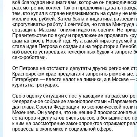
всё благодаря инициативам, которые он периодически
рассмотрение коллег. Так он предложил давать гражд
тем, кто купил в стране недвижимость на сумму не ме
миллионов рублей. Затем была инициатива разрешит
«прогуливать» работу 1 сентября, но глава Минтруда 
соцзащиты Максим Топилин идею не оценил. Не приш
Правительстве по вкусу и предложение продавать кру
шампанское в Новый год. Ну а самой тиражируемой в
стала идея Петрова о создании на территории Ленобла
изб вместо устаревших телефонных будок и запрете б
секс-роботами.
От Петрова не отстают и депутаты других регионов ст
Красноярском крае предлагали запретить рюмочные, в
Петербурге — ввести налог на пикники, а в Москве — 
курить на тротуарах.
Свою оценку ситуации с поступающими на рассмотре
Федеральное собрание законопроектами «Парламентс
дал глава Совета Федерации по экономической полит
Мезенцев. Он уверен, что нынешний профессиональн
сенаторов и депутатов очень высок, а большинство 
к ним на рассмотрение законопроектов отражают реа
процессы в экономике и социальной сфере.