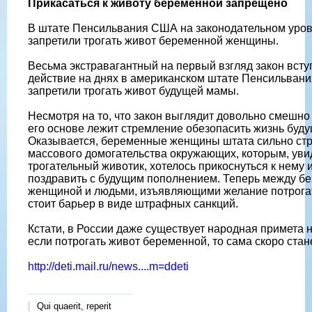
Прикасаться к животу беременной запрещено
В штате Пенсильвания США на законодательном уро
запретили трогать живот беременной женщины.
Весьма экстравагантный на первый взгляд закон всту
действие на днях в американском штате Пенсильвани
запретили трогать живот будущей мамы.
Несмотря на то, что закон выглядит довольно смешно 
его основе лежит стремление обезопасить жизнь буд
Оказывается, беременные женщины штата сильно стр
массового домогательства окружающих, которым, уви
трогательный животик, хотелось прикоснуться к нему 
поздравить с будущим пополнением. Теперь между б
женщиной и людьми, изъявляющими желание потрогат
стоит барьер в виде штрафных санкций.
Кстати, в России даже существует народная примета на
если потрогать живот беременной, то сама скоро ста
http://deti.mail.ru/news....m=ddeti
Qui quaerit, reperit