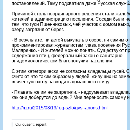
постановлений. Тему подхватила даже Русская служб
Причиной столь неординарного решения стали жало
жителей в администрацию поселения. Соседи были н
тем, что гуси Пшенниковых, чей участок с домом выхо
озеру, загрязняют берег.
- В результате, ни детей выкупать в озере, ни самим от
прокомментировал журналистам глава поселения Ру
Маляренко. - И жителей можно понять. Существуют п
содержания птиц, федеральный закон о санитарно-
эпидемиологическом благополучии населения.
С этим категорически не согласны владельцы гусей. С
считают, что таким образом у людей, живущих на земл
всяческую охоту разводить домашнюю птицу.
- Плавать же им не запретили, - недоумевает владелец
как они доберутся до воды? Мне переносить самому и
http://rg.ru/2015/08/13/reg-szfo/gysi-anons.html
Qui quaerit, reperit