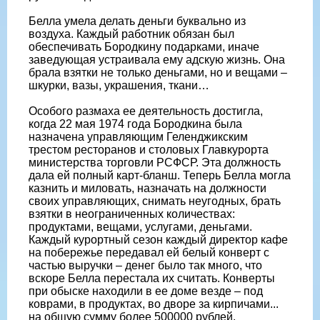
Белла умела делать деньги буквально из
воздуха. Каждый работник обязан был
обеспечивать Бородкину подарками, иначе
заведующая устраивала ему адскую жизнь. Она
брала взятки не только деньгами, но и вещами –
шкурки, вазы, украшения, ткани…
Особого размаха ее деятельность достигла,
когда 22 мая 1974 года Бородкина была
назначена управляющим Геленджикским
трестом ресторанов и столовых Главкурорта
министерства торговли РСФСР. Эта должность
дала ей полный карт-бланш. Теперь Белла могла
казнить и миловать, назначать на должности
своих управляющих, снимать неугодных, брать
взятки в неограниченных количествах:
продуктами, вещами, услугами, деньгами.
Каждый курортный сезон каждый директор кафе
на побережье передавал ей белый конверт с
частью выручки – денег было так много, что
вскоре Белла перестала их считать. Конверты
при обыске находили в ее доме везде – под
коврами, в продуктах, во дворе за кирпичами...
на общую сумму более 500000 рублей.