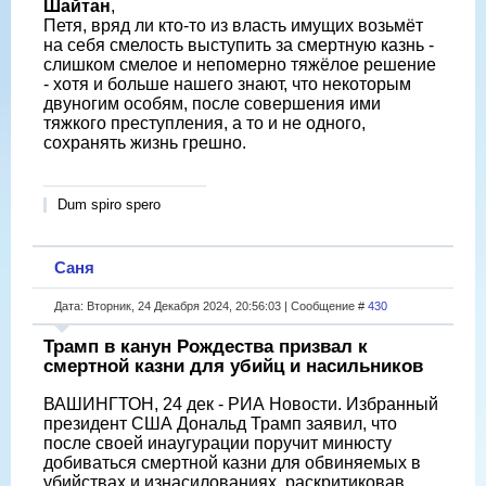
Шайтан
,
Петя, вряд ли кто-то из власть имущих возьмёт
на себя смелость выступить за смертную казнь -
слишком смелое и непомерно тяжёлое решение
- хотя и больше нашего знают, что некоторым
двуногим особям, после совершения ими
тяжкого преступления, а то и не одного,
сохранять жизнь грешно.
Dum spiro spero
Саня
Дата: Вторник, 24 Декабря 2024, 20:56:03 | Сообщение #
430
Трамп в канун Рождества призвал к
смертной казни для убийц и насильников
ВАШИНГТОН, 24 дек - РИА Новости. Избранный
президент США Дональд Трамп заявил, что
после своей инаугурации поручит минюсту
добиваться смертной казни для обвиняемых в
убийствах и изнасилованиях, раскритиковав