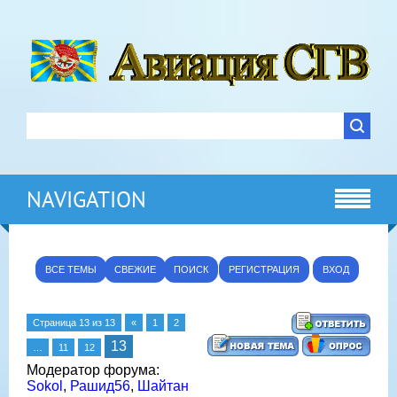
NAVIGATION
ВСЕ ТЕМЫ
СВЕЖИЕ
ПОИСК
РЕГИСТРАЦИЯ
ВХОД
Страница
13
из
13
«
1
2
13
…
11
12
Модератор форума:
Sokol
,
Рашид56
,
Шайтан