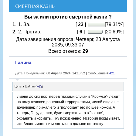
СМЕРТНАЯ КАЗНЬ
Вы за или против смертной казни ?
1
.
1. За.
[
23
]
[79.31%]
2
.
2. Против.
[
6
]
[20.69%]
Дата завершения опроса: Четверг, 23 Августа
2035, 09:33:07
Всего ответов:
29
Галина
Дата: Понедельник, 08 Апреля 2024, 14:13:52 | Сообщение #
421
Цитата
Шайтан
(
)
у меня до сих пор, перед глазами случай в "Крокусе"- лежит
на полу человек, раненный террористами, живой еще,а не
дочеловек, прижал его и "полоскает его по шее ножом. А
теперь, Государство, будет держать его в "клетке",
охранять и кормить..., ну пожизненно. История показывает,
что Власть может и меняться- а дальше по тексту...