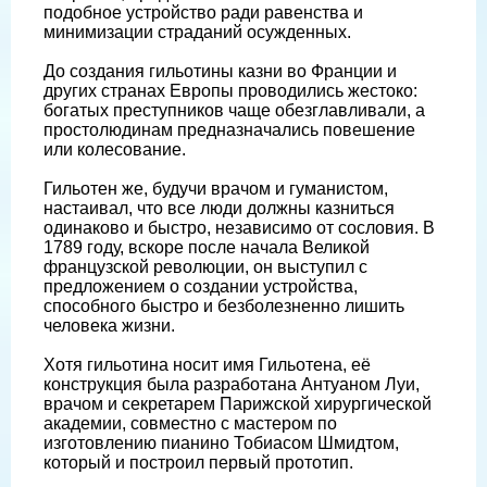
подобное устройство ради равенства и
минимизации страданий осужденных.
До создания гильотины казни во Франции и
других странах Европы проводились жестоко:
богатых преступников чаще обезглавливали, а
простолюдинам предназначались повешение
или колесование.
Гильотен же, будучи врачом и гуманистом,
настаивал, что все люди должны казниться
одинаково и быстро, независимо от сословия. В
1789 году, вскоре после начала Великой
французской революции, он выступил с
предложением о создании устройства,
способного быстро и безболезненно лишить
человека жизни.
Хотя гильотина носит имя Гильотена, её
конструкция была разработана Антуаном Луи,
врачом и секретарем Парижской хирургической
академии, совместно с мастером по
изготовлению пианино Тобиасом Шмидтом,
который и построил первый прототип.