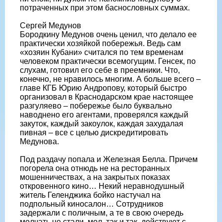
потраченных при этом баснословных суммах.
Сергей Медунов
Бородкину Медунов очень ценил, что делало ее
практически хозяйкой побережья. Ведь сам
«хозяин Кубани» считался по тем временам
человеком практически всемогущим. Генсек, по
слухам, готовил его себе в преемники. Что,
конечно, не нравилось многим. А больше всего –
главе КГБ Юрию Андропову, который быстро
организовал в Краснодарском крае настоящее
разгуляево – побережье было буквально
наводнено его агентами, проверялся каждый
закуток, каждый закоулок, каждая захудалая
пивная – все с целью дискредитировать
Медунова.
Под раздачу попала и Железная Белла. Причем
погорела она отнюдь не на ресторанных
мошенничествах, а на закрытых показах
откровенного кино… Некий неравнодушный
житель Геленджика бойко настучал на
подпольный киносалон… Сотрудников
задержали с поличным, а те в свою очередь
молчать не стали, мол, так и так, действуют с