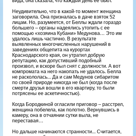
вида, она сказала, что каждый день ее бьют.
Неудивительно, что в какой-то момент женщина
заговорила. Она призналась в даче взяток 52
лицам. Но, разумеется, от Беллы ждали гораздо
большего – органы надеялись утопить с ее
помощью «хозяина Кубани» Медунова… Это им
удалось лишь частично. В результате
выявленных многочисленных нарушений в
заведениях общепита на курортах
Краснодарского края, он утратил добрую
репутацию, как допустивший подобный
произвол, и вскоре был снят с должности. А вот
компромата на него накопать не удалось. Белла
не раскололась... Да и сам Медунов сибаритом
по своей природе никогда не был (когда после
смерти друзья вошли в его квартиру, то были
потрясены ее аскетичностью).
Когда Бородкиной огласили приговор – расстрел,
женщина побелела, как полотно. Вернувшись в
камеру, она в отчаянии сутки выла, не
переставая…
Но дальше начинаются странности... Считается,