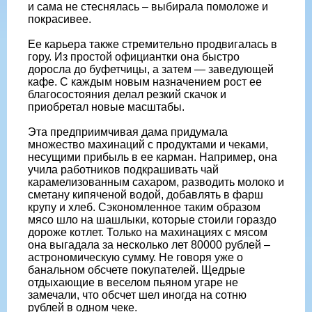
и сама не стеснялась – выбирала помоложе и
покрасивее.
Ее карьера также стремительно продвигалась в
гору. Из простой официантки она быстро
доросла до буфетчицы, а затем — заведующей
кафе. С каждым новым назначением рост ее
благосостояния делал резкий скачок и
приобретал новые масштабы.
Эта предприимчивая дама придумала
множество махинаций с продуктами и чеками,
несущими прибыль в ее карман. Например, она
учила работников подкрашивать чай
карамелизованным сахаром, разводить молоко и
сметану кипяченой водой, добавлять в фарш
крупу и хлеб. Сэкономленное таким образом
мясо шло на шашлыки, которые стоили гораздо
дороже котлет. Только на махинациях с мясом
она выгадала за несколько лет 80000 рублей –
астрономическую сумму. Не говоря уже о
банальном обсчете покупателей. Щедрые
отдыхающие в веселом пьяном угаре не
замечали, что обсчет шел иногда на сотню
рублей в одном чеке.