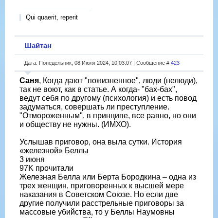
Qui quaerit, reperit
Шайтан
Дата: Понедельник, 08 Июля 2024, 10:03:07 | Сообщение #
423
Саня
, Когда дают "пожизненное", люди (нелюди),
так не воют, как в статье. А когда- "бах-бах",
ведут себя по другому (психология) и есть повод
задуматься, совершать ли преступление.
"Отмороженным", в принципе, все равно, но они
и обществу не нужны. (ИМХО).
Услышав приговор, она выла сутки. История
«железной» Беллы
3 июня
97K прочитали
Железная Белла или Берта Бородкина – одна из
трех женщин, приговоренных к высшей мере
наказания в Советском Союзе. Но если две
другие получили расстрельные приговоры за
массовые убийства, то у Беллы Наумовны