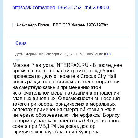
https://vk.com/video-186431752_456239803
Александр Попов...ВВС СГВ Жагань 1976-1978гг.
Саня
Дата: Вторник, 02 Сентября 2025, 17:57:15 | Сообщение #
436
Москва. 7 августа. INTERFAX.RU - В последнее
время в связи с началом громкого судебного
процесса по делу о теракте в Crocus City Hall
вновь раздаются призывы к отмене моратория
на смертную казнь и применению этой
исключительной меры наказания в отношении
главных виновных. О возможности вынесения
такого приговора, юридических и моральных
аспектах применения смертной казни в РФ в
интервью обозревателю "Интерфакса" Борису
Геворкяну рассказывает глава Общественного
совета при МВД РФ, адвокат, доктор
юридических наук Анатолий Кучерена.