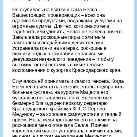
Не скупилась на взятки и сама Белла.
Вышестоящих, проверяющих – всех она
одаривала продуктами, подарками, услугами на
огромные суммы. Для тех, кого она хотела
задобрить или удивить, Белла не жалела ничего.
Закатывала роскошные пиры с элитным
алкоголем и редчайшими деликатесами.
Устраивала гонки на катерах, роскошные
пикники, отдых в компании с красивыми
девушками нетяжелого поведения – чтобы у
высоких гостей остались самые теплые
воспоминания о курортах Краснодарского края.
Случалось ей принимать и самого генсека. Когда
Брежнев приехал на лечение, чтобы подправить
больные суставы, на курорте Мацеста его
буквально поставили на ноги. Брежнев был
безмерно благодарен первому секретарю
Краснодарского крайкома КПСС Сергею
Медунову – за хорошее самочувствие и теплый
прием. Но за культпрограмму его встречи и за
роскошное меню отвечала Белла. Причем
королевский банкет устраивала своими силами,
ни сном, ни духом не напомнив Медунову о