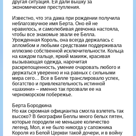
другая ситуация. Ей дали вышку за
экономические преступления.
Известно, что эта дама при рождении получила
неблагозвучное имя Берта. Оно ей не
нравилось, и самолюбивая девчонка настояла,
чтобы все знакомые звали ее Белла.
Урожденная Король, она всегда держалась с
апломбом и любыми средствами поддерживала
иллюзию собственной исключительности. Кольца
на каждом пальце, яркий макияж, красивая
вызывающая одежда, нарочитая
раскрепощенность, умение очаровать любого и
держаться уверенно и на равных с сильными
мира сего… Все в Белле транслировало успех,
богатство и привлекательность истинной
«шахини» – именно так прозвали ее на
черноморском побережье.
Берта Бородкина
Но как скромная официантка смогла взлететь так
высоко? В биографии Беллы много белых пятен,
которые породили не меньшее количество
легенд. Мол, и не было никогда у сапожника
Короля из Белой Церкви такой дочери, и в войну