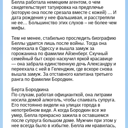
Белла работала немецким агентом, о чем
свидетельствует татуировка на предплечье
(которую она после срезала вместе с кожей) … И
дата рождения у нее фальшивая, и расстреляли
не ее… Большинство этих слухов – не более чем
мифы.
Тем не менее, стабильно проследить биографию
Беллы удается лишь после войны. Тогда она
переехала в Одессу и вышла замуж за
горожанина по фамилии Айзенберг. Скучный
семейный быт скоро наскучил яркой красавице
— она забрала единственную дочь Александру и
переехала с ней в Геленджик, где вскоре снова
вышла замуж. За отставного капитана третьего
ранга по фамилии Бородкин.
Берта Бородкина
По слухам, работая официанткой, она литрами
носила домой алкоголь, чтобы спаивать супруга.
Его постоянно видели на улицах города в
непотребном виде. А когда Бородкин все же
умер, Белла прекрасно зажила в оставшемся
после супруга большом доме. Мужчин при этом у
нее всегда было в избытке. Белла им нравилась,