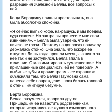
разрешения Железной Беллы, все вопросы к
ней...
Когда Бородкину пришли арестовывать, она
была абсолютно спокойна.
«Я сейчас выпью кофе, накрашусь, и мы поедем,
куда скажете. Но завтра вы принесете мне свои
извинения», – Белла была уверена, что ей
ничего не грозит. Поэтому на допросах поначалу
держалась стойко. Она знала, что вскоре ее
отпустят. Лишь когда прошли месяцы, а никто за
нее так и не заступился, Белла впала в
отчаяние. Стала имитировать сумасшествие. Но
приглашенные специалисты ей не поверили. А
выбитые зубы и прочие травмы ее охранники
объясняли тем, что Белла Наумовна сама
нанесла себе повреждения, пока билась головой
о стены, имитируя безумие.
Берта Бородкина
Белла, разумеется, говорила другое.
Пришедшим ее навестить родственникам,
которые испугались ее жуткого изможденного