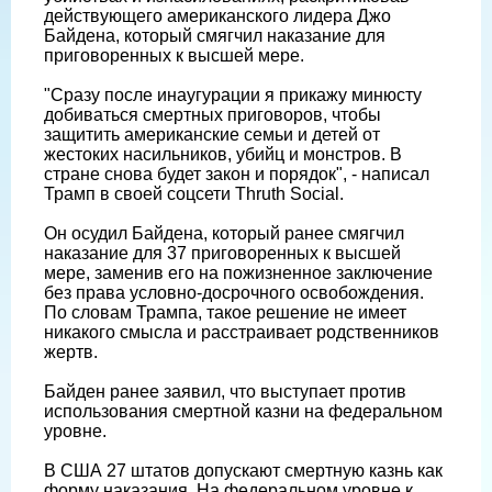
действующего американского лидера Джо
Байдена, который смягчил наказание для
приговоренных к высшей мере.
"Сразу после инаугурации я прикажу минюсту
добиваться смертных приговоров, чтобы
защитить американские семьи и детей от
жестоких насильников, убийц и монстров. В
стране снова будет закон и порядок", - написал
Трамп в своей соцсети Thruth Social.
Он осудил Байдена, который ранее смягчил
наказание для 37 приговоренных к высшей
мере, заменив его на пожизненное заключение
без права условно-досрочного освобождения.
По словам Трампа, такое решение не имеет
никакого смысла и расстраивает родственников
жертв.
Байден ранее заявил, что выступает против
использования смертной казни на федеральном
уровне.
В США 27 штатов допускают смертную казнь как
форму наказания. На федеральном уровне к