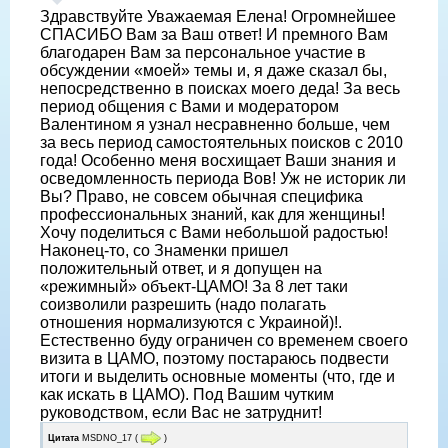
Здравствуйте Уважаемая Елена! Огромнейшее
СПАСИБО Вам за Ваш ответ! И премного Вам
благодарен Вам за персональное участие в
обсуждении «моей» темы и, я даже сказал бы,
непосредственно в поисках моего деда! За весь
период общения с Вами и модератором
Валентином я узнал несравненно больше, чем
за весь период самостоятельных поисков с 2010
года! Особенно меня восхищает Ваши знания и
осведомленность периода Вов! Уж не историк ли
Вы? Право, не совсем обычная специфика
профессиональных знаний, как для женщины!
Хочу поделиться с Вами небольшой радостью!
Наконец-то, со Знаменки пришел
положительный ответ, и я допущен на
«режимный» объект-ЦАМО! За 8 лет таки
соизволили разрешить (надо полагать
отношения нормализуются с Украиной)!.
Естественно буду ограничен со временем своего
визита в ЦАМО, поэтому постараюсь подвести
итоги и выделить основные моменты (что, где и
как искать в ЦАМО). Под Вашим чутким
руководством, если Вас не затруднит!
Цитата
MSDNO_17
(
)