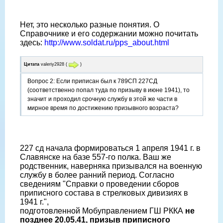
Нет, это несколько разные понятия. О
Справочнике и его содержании можно почитать
здесь:
http://www.soldat.ru/pps_about.html
Цитата
valeriy2928
(
)
Вопрос 2: Если приписан был к 789СП 227СД
(соответственно попал туда по призыву в июне 1941), то
значит и проходил срочную службу в этой же части в
мирное время по достижению призывного возраста?
227 сд начала формироваться 1 апреля 1941 г. в
Славянске на базе 557-го полка. Ваш же
родственник, наверняка призывался на военную
службу в более ранний период. Согласно
сведениям "Справки о проведении сборов
приписного состава в стрелковых дивизиях в
1941 г.",
подготовленной Мобуправлением ГШ РККА
не
позднее 20.05.41, призыв приписного