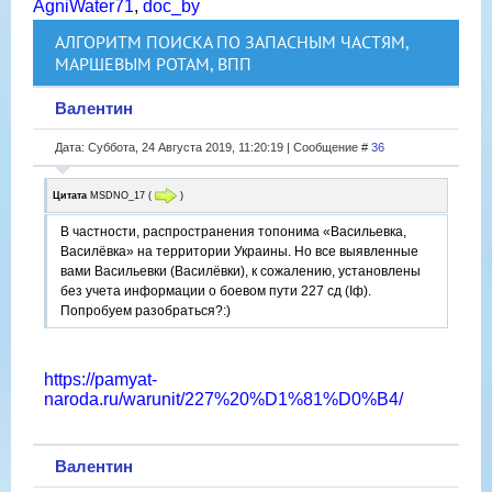
AgniWater71
,
doc_by
АЛГОРИТМ ПОИСКА ПО ЗАПАСНЫМ ЧАСТЯМ,
МАРШЕВЫМ РОТАМ, ВПП
Валентин
Дата: Суббота, 24 Августа 2019, 11:20:19 | Сообщение #
36
Цитата
MSDNO_17
(
)
В частности, распространения топонима «Васильевка,
Василёвка» на территории Украины. Но все выявленные
вами Васильевки (Василёвки), к сожалению, установлены
без учета информации о боевом пути 227 сд (Iф).
Попробуем разобраться?:)
https://pamyat-
naroda.ru/warunit/227%20%D1%81%D0%B4/
Валентин