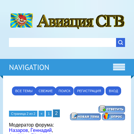
NAVIGATION
ВСЕ ТЕМЫ
СВЕЖИЕ
ПОИСК
РЕГИСТРАЦИЯ
ВХОД
2
Страница
2
из
2
«
1
Модератор форума:
Назаров
,
Геннадий
,