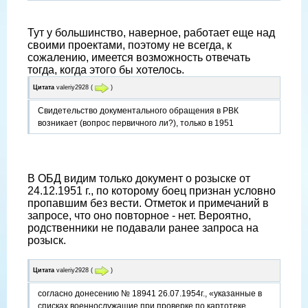
Тут у большинство, наверное, работает еще над
своими проектами, поэтому не всегда, к
сожалению, имеется возможность отвечать
тогда, когда этого бы хотелось.
Цитата
valeriy2928
(
)
Свидетельство документального обращения в РВК
возникает (вопрос первичного ли?), только в 1951
В ОБД видим только документ о розыске от
24.12.1951 г., по которому боец признан условно
пропавшим без вести. Отметок и примечаний в
запросе, что оно повторное - нет. Вероятно,
родственники не подавали ранее запроса на
розыск.
Цитата
valeriy2928
(
)
согласно донесению № 18941 26.07.1954г., «указанные в
списках военнослужащие при проверке по картотеке