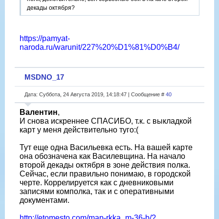
декады октября?
https://pamyat-
naroda.ru/warunit/227%20%D1%81%D0%B4/
MSDNO_17
Дата: Суббота, 24 Августа 2019, 14:18:47 | Сообщение #
40
Валентин
,
И снова искреннее СПАСИБО, т.к. с выкладкой
карт у меня действительно туго:(
Тут еще одна Васильевка есть. На вашей карте
она обозначена как Василевщина. На начало
второй декады октября в зоне действия полка.
Сейчас, если правильно понимаю, в городской
черте. Коррелируется как с дневниковыми
записями комполка, так и с оперативными
документами.
http://etomesto.com/map-rkka_m-36-b/?