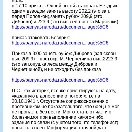
полк:
в 17:10 приказ - Одной ротой атаковать Бездрик,
одним взводом занять высоту 202,2 (это зап.
перед Поповкой),занять рубеж 209,9 (это
Диброво) и 223,9 (это выс.сев-вост.за Марченки)
https://pamyat-naroda.ru/documen....age%5C6
приказ атаковать Бездрик:
https://pamyat-naroda.ru/documen....age%5C6
Приказ в 8:00 занять рубеж Диброва (зап склон
выс.209,9) – вост.окр. М. Чернетчина выс.2223,9
(это зап.опушка леса между Диброва и
Чернетчиной), и не отходить без приказа
https://pamyat-naroda.ru/documen....age%5C6
П.С.: как историк, все же ориентируюсь на дату,
указанную в донесении о потерях, т.е на
20.10.1941 г. Отсутствие соприкосновения с
противником не показатель того, что боец не мог
не пропасть без вести. Мог отстать от части о
болезни,мог при выполнении какого-либо
задания по связи (с учетом того,что телефонист)
попасть в плен. Информация о точной дате