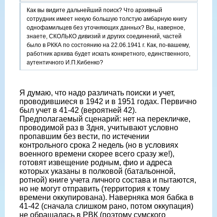
Как вы видите дальнейший поиск? Что архивный
сотрудник имеет некую большую толстую амбарную книгу
однофамильцев без уточняющих данных? Вы, наверное,
знаете, СКОЛЬКО дивизий и других соединений, частей
было в РККА по состоянию на 22.06.1941 г. Как, по-вашему,
работник архива будет искать конкретного, единственного,
аутентичного И.П.Кибенко?
Я думаю, что надо различать поиски и учет,
проводившиеся в 1942 и в 1951 годах. Первично
был учет в 41-42 (вероятней 42).
Предполагаемый сценарий: нет на перекличке,
проводимой раз в 3дня, учитывают условно
пропавшим без вести, по истечении
контрольного срока 2 недель (но в условиях
военного времени скорее всего сразу же!),
готовят извещение родным, фио и адреса
которых указаны в полковой (батальонной,
ротной) книге учета личного состава и пытаются,
но не могут отправить (территория к тому
времени оккупирована). Наверняка моя бабка в
41-42 (сначала слишком рано, потом оккупация)
не обращалась в РВК (поэтому сумского