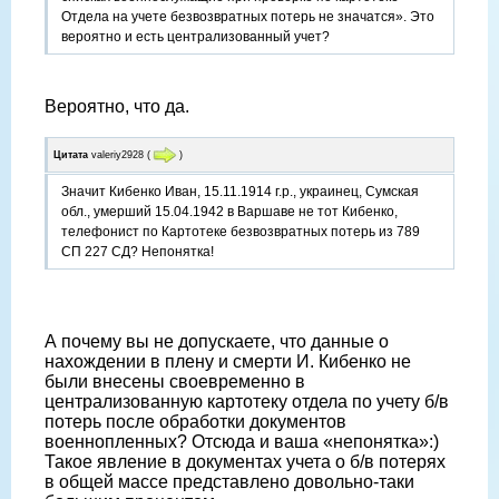
Отдела на учете безвозвратных потерь не значатся». Это
вероятно и есть централизованный учет?
Вероятно, что да.
Цитата
valeriy2928
(
)
Значит Кибенко Иван, 15.11.1914 г.р., украинец, Сумская
обл., умерший 15.04.1942 в Варшаве не тот Кибенко,
телефонист по Картотеке безвозвратных потерь из 789
СП 227 СД? Непонятка!
А почему вы не допускаете, что данные о
нахождении в плену и смерти И. Кибенко не
были внесены своевременно в
централизованную картотеку отдела по учету б/в
потерь после обработки документов
военнопленных? Отсюда и ваша «непонятка»:)
Такое явление в документах учета о б/в потерях
в общей массе представлено довольно-таки