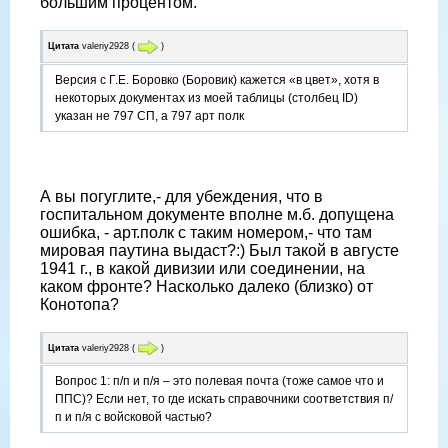
большим процентом.
Цитата
valeriy2928
(
)
Версия с Г.Е. Боровко (Боровик) кажется «в цвет», хотя в
некоторых документах из моей таблицы (столбец ID)
указан не 797 СП, а 797 арт полк
А вы погуглите,- для убеждения, что в
госпитальном документе вполне м.б. допущена
ошибка, - арт.полк с таким номером,- что там
мировая паутина выдаст?:) Был такой в августе
1941 г., в какой дивизии или соединении, на
каком фронте? Насколько далеко (близко) от
Конотопа?
Цитата
valeriy2928
(
)
Вопрос 1: п/п и п/я – это полевая почта (тоже самое что и
ППС)? Если нет, то где искать справочники соответствия п/
п и п/я с войсковой частью?