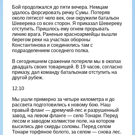
Бой продолжался до пяти вечера. Немцам
удалось форсировать речку Сумы. Потеряв
около пятисот чело век, они окружили батальон
Шеверева со всех сторон. Я приказал Шевереву
отступить. Пришлось ему огнем прорывать
линию врага. Раненые красноармейцы вышли
берегом реки на участках обороны
Константинова и соединились там с
подразделением соседнего полка.
В сегодняшнем сражении потеряли мы в окопах
двадцать своих товарищей. В 19 часов, согласно
приказу, дал команду батальонам отступить на
другой рубеж.
12.10
Мы ушли примерно за четыре километра и до
рассвета подготовились к новому бою. Наш
правый фланг — дремучий-лес и разрушенный
завод, на левом фланге — село Тонари. Перед
лесом и заводом холмистое поле, на котором
высились две скирды соломы. Перед селом
Тонари торфяное болото, за селом — снова лес.