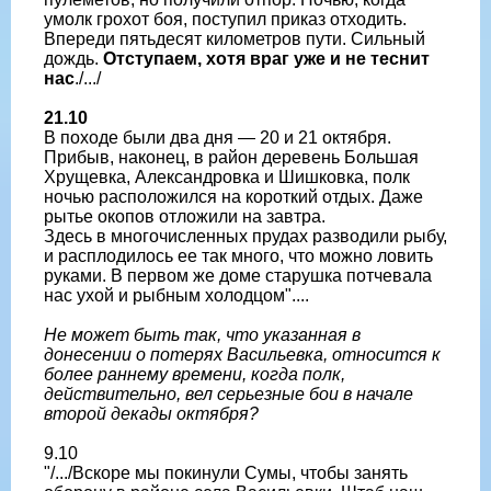
умолк грохот боя, поступил приказ отходить.
Впереди пятьдесят километров пути. Сильный
дождь.
Отступаем, хотя враг уже и не теснит
нас
./.../
21.10
В походе были два дня — 20 и 21 октября.
Прибыв, наконец, в район деревень Большая
Хрущевка, Александровка и Шишковка, полк
ночью расположился на короткий отдых. Даже
рытье окопов отложили на завтра.
Здесь в многочисленных прудах разводили рыбу,
и расплодилось ее так много, что можно ловить
руками. В первом же доме старушка потчевала
нас ухой и рыбным холодцом"....
Не может быть так, что указанная в
донесении о потерях Васильевка, относится к
более раннему времени, когда полк,
действительно, вел серьезные бои в начале
второй декады октября?
9.10
"/.../Вскоре мы покинули Сумы, чтобы занять