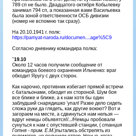
789 сп не было. Двадцатого октября Кобылевку
занимал 794 сп, а показанная вами Васильевка
была зоной ответственности ОСБ дивизии
(номер не вспомню так сразу).
На 20.10.1941 г. полк:
https://pamyat-naroda.ru/documen....age%5C9
Согласно дневнику командира полка:
"
19.10
Около 12 часов получили сообщение от
командира боевого охранения Ильченко: враг
обходит Яругу с двух сторон.
Как нарочно, противник избегает прямой встречи
с батальонами, обходит их стороной. Шум боя
все ближе и ближе, а к нам хотя бы один
заблудший снарядишко 'упал! Разве дело сидеть
сложа руки да глядеть, как другие воюют? Вот и
загораем на месте, а сдвинуться нам нельзя —
вдруг немцы объявятся!/.../Немцы пробовали
сунуться к нам с опустевшей станции, (
станция
Готня - прим. Е.М.
)пытались обстрелять из
пулеметов, но получили отпор. Ночью, когда