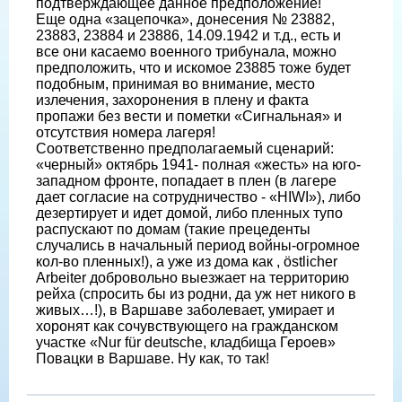
подтверждающее данное предположение!
Еще одна «зацепочка», донесения № 23882,
23883, 23884 и 23886, 14.09.1942 и т.д., есть и
все они касаемо военного трибунала, можно
предположить, что и искомое 23885 тоже будет
подобным, принимая во внимание, место
излечения, захоронения в плену и факта
пропажи без вести и пометки «Сигнальная» и
отсутствия номера лагеря!
Соответственно предполагаемый сценарий:
«черный» октябрь 1941- полная «жесть» на юго-
западном фронте, попадает в плен (в лагере
дает согласие на сотрудничество - «HIWI»), либо
дезертирует и идет домой, либо пленных тупо
распускают по домам (такие прецеденты
случались в начальный период войны-огромное
кол-во пленных!), а уже из дома как , östlicher
Arbeiter добровольно выезжает на территорию
рейха (спросить бы из родни, да уж нет никого в
живых…!), в Варшаве заболевает, умирает и
хоронят как сочувствующего на гражданском
участке «Nur für deutsche, кладбища Героев»
Повацки в Варшаве. Ну как, то так!