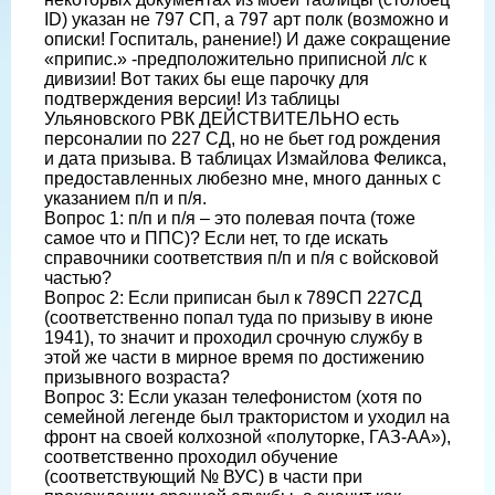
ID) указан не 797 СП, а 797 арт полк (возможно и
описки! Госпиталь, ранение!) И даже сокращение
«припис.» -предположительно приписной л/с к
дивизии! Вот таких бы еще парочку для
подтверждения версии! Из таблицы
Ульяновского РВК ДЕЙСТВИТЕЛЬНО есть
персоналии по 227 СД, но не бьет год рождения
и дата призыва. В таблицах Измайлова Феликса,
предоставленных любезно мне, много данных с
указанием п/п и п/я.
Вопрос 1: п/п и п/я – это полевая почта (тоже
самое что и ППС)? Если нет, то где искать
справочники соответствия п/п и п/я с войсковой
частью?
Вопрос 2: Если приписан был к 789СП 227СД
(соответственно попал туда по призыву в июне
1941), то значит и проходил срочную службу в
этой же части в мирное время по достижению
призывного возраста?
Вопрос 3: Если указан телефонистом (хотя по
семейной легенде был трактористом и уходил на
фронт на своей колхозной «полуторке, ГАЗ-АА»),
соответственно проходил обучение
(соответствующий № ВУС) в части при