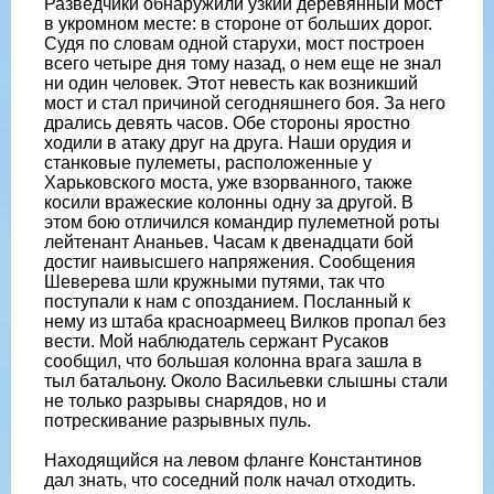
Разведчики обнаружили узкий деревянный мост
в укромном месте: в стороне от больших дорог.
Судя по словам одной старухи, мост построен
всего четыре дня тому назад, о нем еще не знал
ни один человек. Этот невесть как возникший
мост и стал причиной сегодняшнего боя. За него
дрались девять часов. Обе стороны яростно
ходили в атаку друг на друга. Наши орудия и
станковые пулеметы, расположенные у
Харьковского моста, уже взорванного, также
косили вражеские колонны одну за другой. В
этом бою отличился командир пулеметной роты
лейтенант Ананьев. Часам к двенадцати бой
достиг наивысшего напряжения. Сообщения
Шеверева шли кружными путями, так что
поступали к нам с опозданием. Посланный к
нему из штаба красноармеец Вилков пропал без
вести. Мой наблюдатель сержант Русаков
сообщил, что большая колонна врага зашла в
тыл батальону. Около Васильевки слышны стали
не только разрывы снарядов, но и
потрескивание разрывных пуль.
Находящийся на левом фланге Константинов
дал знать, что соседний полк начал отходить.