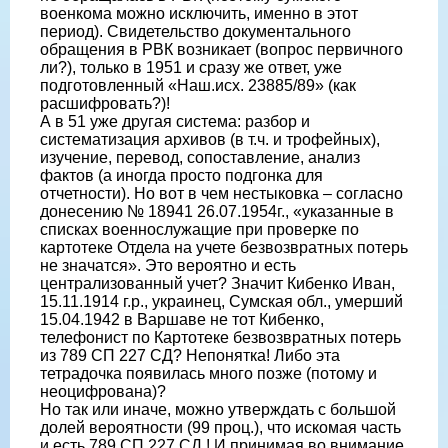
военкома можно исключить, именно в этот
период). Свидетельство документального
обращения в РВК возникает (вопрос первичного
ли?), только в 1951 и сразу же ответ, уже
подготовленный «Наш.исх. 23885/89» (как
расшифровать?)!
А в 51 уже другая система: разбор и
систематизация архивов (в т.ч. и трофейных),
изучение, перевод, сопоставление, анализ
фактов (а иногда просто подгонка для
отчетности). Но вот в чем нестыковка – согласно
донесению № 18941 26.07.1954г., «указанные в
списках военнослужащие при проверке по
картотеке Отдела на учете безвозвратных потерь
не значатся». Это вероятно и есть
централизованный учет? Значит Кибенко Иван,
15.11.1914 г.р., украинец, Сумская обл., умерший
15.04.1942 в Варшаве не тот Кибенко,
телефонист по Картотеке безвозвратных потерь
из 789 СП 227 СД? Непонятка! Либо эта
тетрадочка появилась много позже (потому и
неоцифрована)?
Но так или иначе, можно утверждать с большой
долей вероятности (99 проц.), что искомая часть
и есть 789 СП 227 СД.! И принимая во внимание,