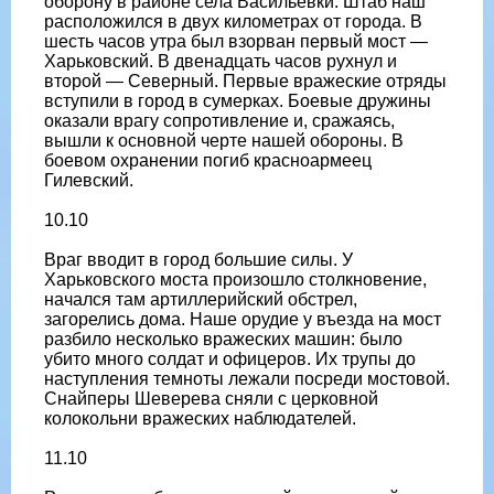
оборону в районе села Васильевки. Штаб наш
расположился в двух километрах от города. В
шесть часов утра был взорван первый мост —
Харьковский. В двенадцать часов рухнул и
второй — Северный. Первые вражеские отряды
вступили в город в сумерках. Боевые дружины
оказали врагу сопротивление и, сражаясь,
вышли к основной черте нашей обороны. В
боевом охранении погиб красноармеец
Гилевский.
10.10
Враг вводит в город большие силы. У
Харьковского моста произошло столкновение,
начался там артиллерийский обстрел,
загорелись дома. Наше орудие у въезда на мост
разбило несколько вражеских машин: было
убито много солдат и офицеров. Их трупы до
наступления темноты лежали посреди мостовой.
Снайперы Шеверева сняли с церковной
колокольни вражеских наблюдателей.
11.10