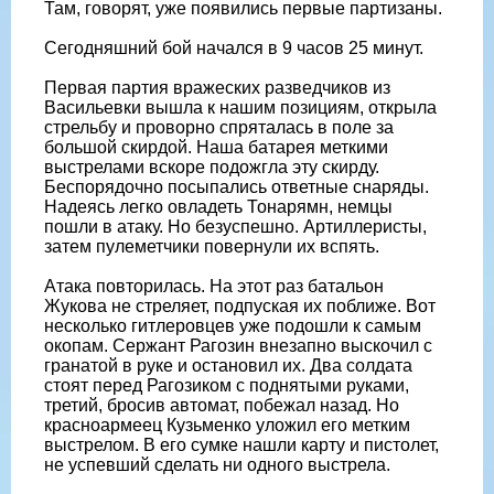
Там, говорят, уже появились первые партизаны.
Сегодняшний бой начался в 9 часов 25 минут.
Первая партия вражеских разведчиков из
Васильевки вышла к нашим позициям, открыла
стрельбу и проворно спряталась в поле за
большой скирдой. Наша батарея меткими
выстрелами вскоре подожгла эту скирду.
Беспорядочно посыпались ответные снаряды.
Надеясь легко овладеть Тонарямн, немцы
пошли в атаку. Но безуспешно. Артиллеристы,
затем пулеметчики повернули их вспять.
Атака повторилась. На этот раз батальон
Жукова не стреляет, подпуская их поближе. Вот
несколько гитлеровцев уже подошли к самым
окопам. Сержант Рагозин внезапно выскочил с
гранатой в руке и остановил их. Два солдата
стоят перед Рагозиком с поднятыми руками,
третий, бросив автомат, побежал назад. Но
красноармеец Кузьменко уложил его метким
выстрелом. В его сумке нашли карту и пистолет,
не успевший сделать ни одного выстрела.