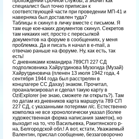
прохождении срочной службы, а значит как
специалист был точно приписан к
соответствующей части при проведении МП-41 и
наверняка был доставлен туда?
Таблицы я скинул в личку вместе с письмом. Я
там еще кое-каких документов скинул. Секретов
там никаких нет, просто с пересылкой
документов на форуме в сообщениях, у меня
проблемка. Да и писать я начал в e-mail, а
отвечаю раньше на форуме. Ну, как есть, так
есть!
С дневниками командира 789СП 227 СД
подполковника Хайрутдинова Музогида (Музай)
Хайрутдиновича (пленен 13 июля 1942 года, 4
сентября 1944 года был расстрелян в
концлагере СС Дахау) знаком. Прочитал,
проанализировал и сделал такую карту в
OziExplorer (не знаю, сможете ли открыть?). Там
по датам из дневников карта маршрута 789 СП
227 СД, с указанными потерями л/с. Естественно
комполка не все хронологически указал (более
художественная форма написания заметок), но
выходит на то, что Васильевка, Ракитянского р-
на, Белгородской обл.! А вот, кстати, Уважаемый
Валентин, прислал сообщение, беззаговорочно