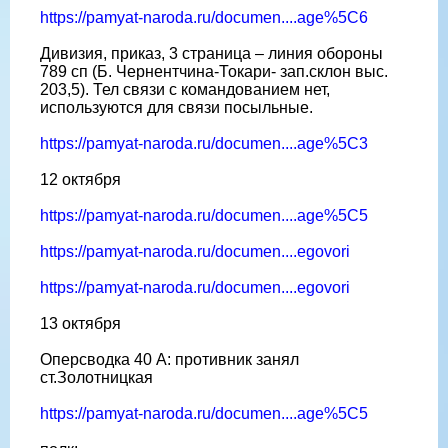
https://pamyat-naroda.ru/documen....age%5C6
Дивизия, приказ, 3 страница – линия обороны
789 сп (Б. Чернентчина-Токари- зап.склон выс.
203,5). Тел связи с командованием нет,
используются для связи посыльные.
https://pamyat-naroda.ru/documen....age%5C3
12 октября
https://pamyat-naroda.ru/documen....age%5C5
https://pamyat-naroda.ru/documen....egovori
https://pamyat-naroda.ru/documen....egovori
13 октября
Оперсводка 40 А: противник занял
ст.Золотницкая
https://pamyat-naroda.ru/documen....age%5C5