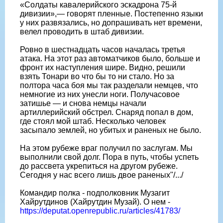
«Солдаты кавалерийского эскадрона 75-й
дивизии»,— говорят пленные. Постепенно языки
у них развязались, но допрашивать нет времени,
велел проводить в штаб дивизии.
Ровно в шестнадцать часов началась третья
атака. На этот раз автоматчиков было, больше и
фронт их наступления шире. Видно, решили
взять Тонари во что бы то ни стало. Но за
полтора часа боя мы так разделали немцев, что
немногие из них унесли ноги. Получасовое
затишье — и снова немцы начали
артиллерийский обстрел. Снаряд попал в дом,
где стоял мой штаб. Несколько человек
засыпало землей, но убитых и раненых не было.
На этом рубеже враг получил по заслугам. Мы
выполнили свой долг. Пора в путь, чтобы успеть
до рассвета укрепиться на другом рубеже.
Сегодня у нас всего лишь двое раненых"/.../
Командир полка - подполковник Музагит
Хайрутдинов (Хайрутдин Музай). О нем -
https://deputat.openrepublic.ru/articles/41783/