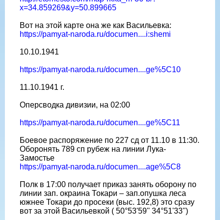
x=34.859269&y=50.899665
Вот на этой карте она же как Васильевка:
https://pamyat-naroda.ru/documen....i:shemi
10.10.1941
https://pamyat-naroda.ru/documen....ge%5C10
11.10.1941 г.
Оперсводка дивизии, на 02:00
https://pamyat-naroda.ru/documen....ge%5C11
Боевое распоряжение по 227 сд от 11.10 в 11:30.
Оборонять 789 сп рубеж на линии Лука-
Замостье
https://pamyat-naroda.ru/documen....age%5C8
Полк в 17:00 получает приказ занять оборону по
линии зап. окраина Токари – зап.опушка леса
южнее Токари до просеки (выс. 192,8) это сразу
вот за этой Васильевкой ( 50°53'59'' 34°51'33'')