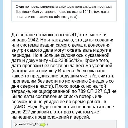
Судя по представленным вами документам, факт пропажи
без вести был установлен еще по осени 1941 г. (см. даты
начала и окончания на обложке дела).
Да, вполне возможно осень 41, хотя может и
январь 1942. Но я так думаю, это даты создания
или систематизации самого дела, а донесения
внутри самого дела могут охватывать и другие
периоды. Но я больше склоняюсь к указанной
дате и документу «Вх.23885с/42». Кроме того,
дата пропажи без вести была весьма условной
(насколько я помню у Ивлева, было указано
какое-то предписание ведущим учет л/с, считать
пропавшим без вести по истечению 2-недель со
дня сверки в части). Плохо помню, но на той
тетрадке, не оцифрованной по 789 СП 227 СД не
было даты составления списка потерь или
возможно я не увидел ее во время работы в
ЦАМО. Надо будет полностью перелопатить все
дело 227 дивизии в этот раз с учетом уже
нынешних предположений и версий.
Цитата
MSDNO_17
(
)