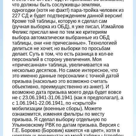
что должны быть сослуживцы-земляки,
одногодки (хотя не факт!) пара-тройка человек из
227 СД и будет подтверждением данной версии!
Кроме той таблицы, которую я сделал сам
(ручная выборка из ОБД), я уже писал, Измайлов
Феликс прислал мне по тем же критериям
выбора автоматически выбранные из ОБД
таблицы, они «не причесанные». Технологией
делиться не хочет, но выборки по просьбам
делает. Суть в том, что есть разница в кол-ве
персоналий в сторону увеличения. Моя
«причесанная» таблица, увеличивается на
несколько десятков. Но самое интересное, что
это именно данные персоналии с точной датой
призыва (насколько это возможно считать
объективно, преимущественно из анкет). И
возможно дата призыва моего деда будет вовсе
не с 23.06.1941-31.06.1941 (как я предполагал), а
с 1.06.1941-22.06.1941, по «скрытой»
мобилизации (военные сборы). Можете
ознакомится, изменяя фильтры по месту
призыва. Я сделал выборку отдельную по
Ульяновскому РВК по датам призыва. Версия с
Г.Е. Боровко (Боровик) кажется «в цвет», хотя в
некоторых документах из моей таблицы (столбец