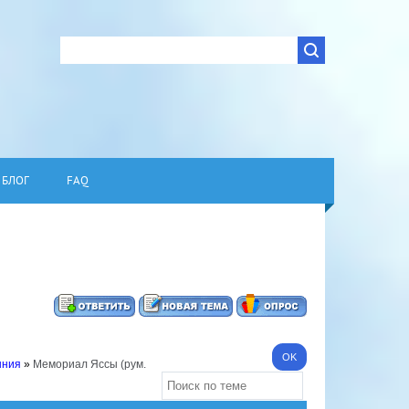
БЛОГ
FAQ
ыния
»
Мемориал Яссы (рум.