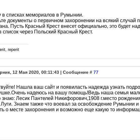
 в списках мемориалов в Румынии.
те документы о первичном захоронении на всякий случай п
ана. Пусть Красный Крест внесет официально, это будет н
в список через Польский Красный Крест.
rit, reperit
рник, 12 Мая 2020, 00:11:43 | Сообщение #
77
вуйте! Нашла ваш сайт и появиласть надежда узнать под
шке.Очень надеюсь на вашу помощь!Ведь наша семья мало
 знаю: Лесик Пантелей Никифорович,1908 г.место рождени
 Луги. Знаем также что воевал за освобождение Румынии и п
ть о месте захоронения и возможно еще какую то информа