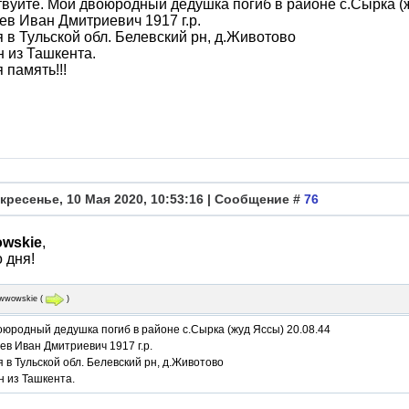
вуйте. Мой двоюродный дедушка погиб в районе с.Сырка (ж
в Иван Дмитриевич 1917 г.р.
 в Тульской обл. Белевский рн, д.Животово
 из Ташкента.
 память!!!
кресенье, 10 Мая 2020, 10:53:16 | Сообщение #
76
wskie
,
 дня!
wwowskie
(
)
юродный дедушка погиб в районе с.Сырка (жуд Яссы) 20.08.44
в Иван Дмитриевич 1917 г.р.
 в Тульской обл. Белевский рн, д.Животово
н из Ташкента.