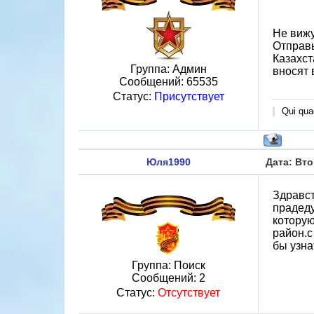
Не вижу
Отправь
Казахст
Группа: Админ
вносят 
Сообщений:
65535
Статус:
Присутствует
Qui quae
Юля1990
Дата: Вто
Здравст
прадеду
которую
район.с
бы узна
Группа: Поиск
Сообщений:
2
Статус:
Отсутствует