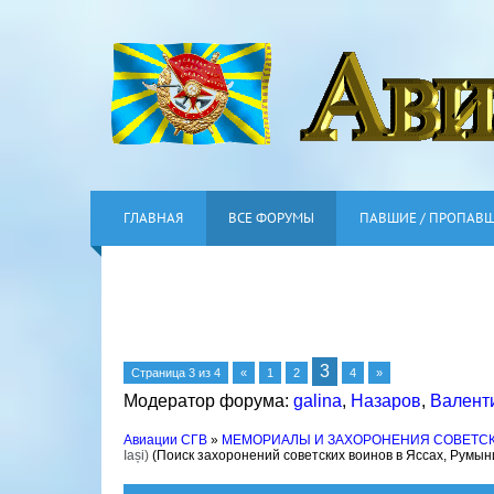
ГЛАВНАЯ
ВСЕ ФОРУМЫ
ПАВШИЕ / ПРОПАВ
3
Страница
3
из
4
«
1
2
4
»
Модератор форума:
galina
,
Назаров
,
Валент
Авиации СГВ
»
МЕМОРИАЛЫ И ЗАХОРОНЕНИЯ СОВЕТС
Iași)
(Поиск захоронений советских воинов в Яссах, Румын