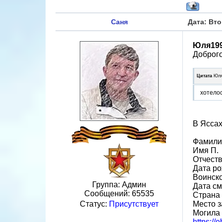
Саня
Дата: Вто
Юля19
Доброг
Цитата
Юля
хотело
В Яссах
Фамили
Имя П.
Отчеств
Дата ро
Воинск
Группа: Админ
Дата см
Сообщений:
65535
Страна
Место з
Статус:
Присутствует
Могила 
https://