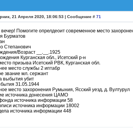
рник, 21 Апреля 2020, 18:06:53 | Сообщение #
71
вечер! Помогите опрелдеоит современное место захороне
я Бурматов
ан
во Степанович
ждения/Возраст __.__.1925
ождения Курганская обл., Исетский р-н
место призыва Исетский РВК, Курганская обл.
ее место службы 2 иптабр
е звание мл. сержант
а выбытия убит
бытия 31.05.1944
ое место захоронения Румыния, Ясский уезд, д. Вултурул
ие источника донесения ЦАМО
фонда источника информации 58
описи источника информации 18002
дела источника информации 448