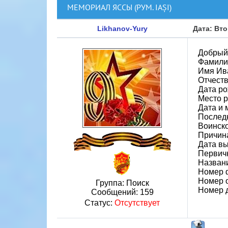
МЕМОРИАЛ ЯССЫ (РУМ. IAȘI)
Likhanov-Yury
Дата: Вто
Добрый 
Фамили
Имя Ив
Отчест
Дата ро
Место р
Дата и 
Последн
Воинско
Причин
Дата вы
Первичн
Назван
Номер 
Номер 
Группа: Поиск
Номер 
Сообщений:
159
Статус:
Отсутствует