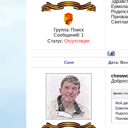
Здравст
Ермолае
Родился
Призван
Светлая
Группа: Поиск
Сообщений:
1
Статус:
Отсутствует
Саня
Дата: Вос
chewwo
Доброго
Цитата
che
Мой дво
Ермолае
Родился
Призва