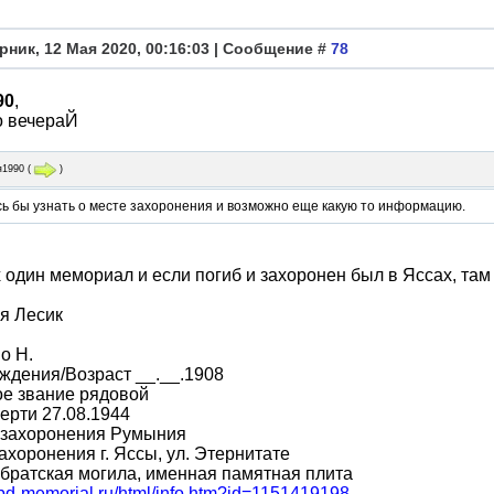
рник, 12 Мая 2020, 00:16:03 | Сообщение #
78
90
,
о вечераЙ
1990
(
)
сь бы узнать о месте захоронения и возможно еще какую то информацию.
 один мемориал и если погиб и захоронен был в Яссах, там
я Лесик
о Н.
ждения/Возраст __.__.1908
ое звание рядовой
ерти 27.08.1944
 захоронения Румыния
ахоронения г. Яссы, ул. Этернитате
братская могила, именная памятная плита
obd-memorial.ru/html/info.htm?id=1151419198