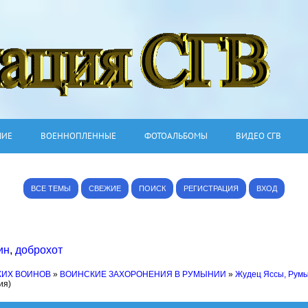
ШИЕ
ВОЕННОПЛЕННЫЕ
ФОТОАЛЬБОМЫ
ВИДЕО СГВ
ВСЕ ТЕМЫ
СВЕЖИЕ
ПОИСК
РЕГИСТРАЦИЯ
ВХОД
ин
,
доброхот
КИХ ВОИНОВ
»
ВОИНСКИЕ ЗАХОРОНЕНИЯ В РУМЫНИИ
»
Жудец Яссы, Рум
ия)