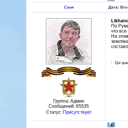
Саня
Дата: Вто
Likhan
По Румы
что все
На этом
земляка
составл
Qui quae
Группа: Админ
Сообщений:
65535
Статус:
Присутствует