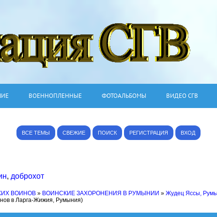
ШИЕ
ВОЕННОПЛЕННЫЕ
ФОТОАЛЬБОМЫ
ВИДЕО СГВ
ВСЕ ТЕМЫ
СВЕЖИЕ
ПОИСК
РЕГИСТРАЦИЯ
ВХОД
ин
,
доброхот
КИХ ВОИНОВ
»
ВОИНСКИЕ ЗАХОРОНЕНИЯ В РУМЫНИИ
»
Жудец Яссы, Рум
инов в Ларга-Жижия, Румыния)