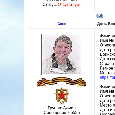
Статус:
Отсутствует
Саня
Дата: Вос
Фамили
Имя Ив
Отчеств
Дата ро
Воинск
Дата см
Страна
Регион 
Место з
https://
Фамили
Имя Ив
Отчеств
Дата ро
Место р
Группа: Админ
Дата и 
Сообщений:
65535
Последн