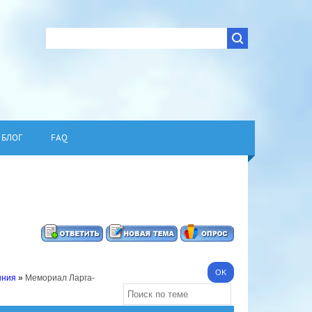
БЛОГ
FAQ
ыния
»
Мемориал Ларга-