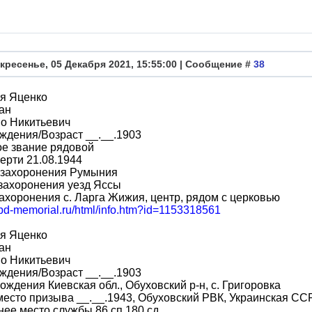
кресенье, 05 Декабря 2021, 15:55:00 | Сообщение #
38
я Яценко
ан
о Никитьевич
ждения/Возраст __.__.1903
ое звание рядовой
ерти 21.08.1944
 захоронения Румыния
захоронения уезд Яссы
ахоронения с. Ларга Жижия, центр, рядом с церковью
obd-memorial.ru/html/info.htm?id=1153318561
я Яценко
ан
о Никитьевич
ждения/Возраст __.__.1903
ождения Киевская обл., Обуховский р-н, с. Григоровка
место призыва __.__.1943, Обуховский РВК, Украинская ССР,
ее место службы 86 сп 180 сд