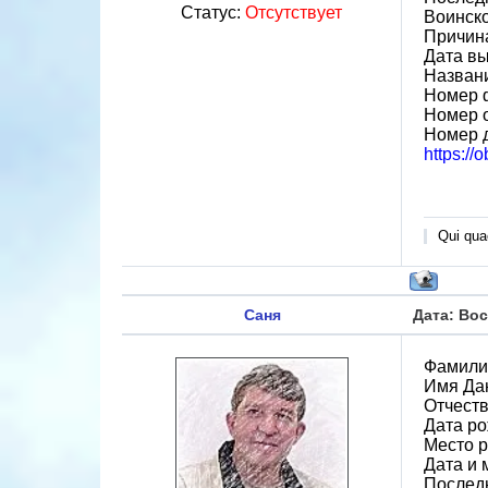
Статус:
Отсутствует
Воинск
Причин
Дата вы
Назван
Номер 
Номер 
Номер 
https://
Qui quae
Саня
Дата: Вос
Фамили
Имя Да
Отчест
Дата ро
Место р
Дата и 
Последн