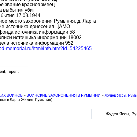
ое звание красноармеец
а выбытия убит
бытия 17.08.1944
ое место захоронения Румыния, д. Ларга
ие источника донесения ЦАМО
фонда источника информации 58
описи источника информации 18002
дела источника информации 952
obd-memorial.ru/html/info.htm?id=54225465
rit, reperit
КИХ ВОИНОВ
»
ВОИНСКИЕ ЗАХОРОНЕНИЯ В РУМЫНИИ
»
Жудец Яссы, Рум
инов в Ларга-Жижия, Румыния)