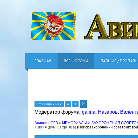
ГЛАВНАЯ
ВСЕ ФОРУМЫ
ПАВШИЕ / ПРОПАВ
2
Страница
2
из
2
«
1
Модератор форума:
galina
,
Назаров
,
Валент
Авиации СГВ
»
МЕМОРИАЛЫ И ЗАХОРОНЕНИЯ СОВЕТС
Жижия (рум. Larga Jijia)
(Поиск захоронений советских во