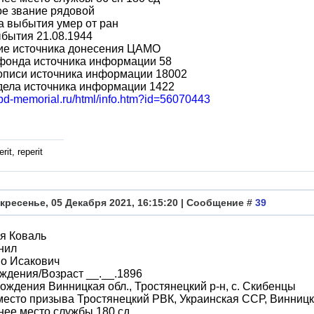
ое звание рядовой
а выбытия умер от ран
бытия 21.08.1944
ие источника донесения ЦАМО
фонда источника информации 58
описи источника информации 18002
дела источника информации 1422
obd-memorial.ru/html/info.htm?id=56070443
rit, reperit
кресенье, 05 Декабря 2021, 16:15:20 | Сообщение #
39
я Коваль
нил
во Исакович
ждения/Возраст __.__.1896
ождения Винницкая обл., Тростянецкий р-н, с. Скибенцы
место призыва Тростянецкий РВК, Украинская ССР, Винницка
ее место службы 180 сд