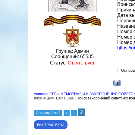
Воинск
Причин
Дата вы
Первичн
Назван
Номер 
Номер 
Номер 
https://
Группа: Админ
Сообщений:
65535
Статус:
Отсутствует
Qui quae
Авиации СГВ
»
МЕМОРИАЛЫ И ЗАХОРОНЕНИЯ СОВЕТС
Жижия (рум. Larga Jijia)
(Поиск захоронений советских во
2
Страница
2
из
2
«
1