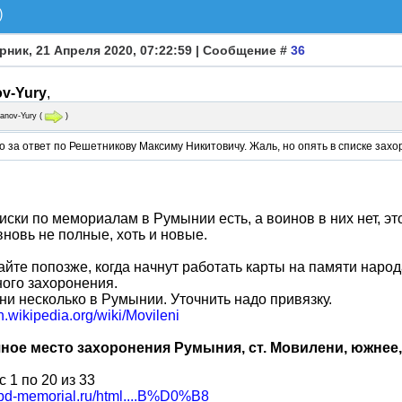
)
рник, 21 Апреля 2020, 07:22:59 | Сообщение #
36
ov-Yury
,
hanov-Yury
(
)
 за ответ по Решетникову Максиму Никитовичу. Жаль, но опять в списке захо
иски по мемориалам в Румынии есть, а воинов в них нет, это
вновь не полные, хоть и новые.
айте попозже, когда начнут работать карты на памяти нар
ого захоронения.
и несколько в Румынии. Уточнить надо привязку.
en.wikipedia.org/wiki/Movileni
ное место захоронения Румыния, ст. Мовилени, южнее, 
с 1 по 20 из 33
/obd-memorial.ru/html....B%D0%B8