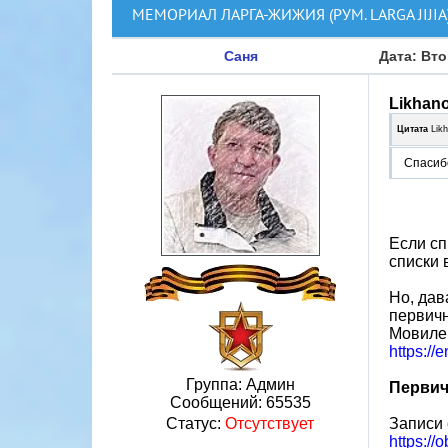
МЕМОРИАЛ ЛАРГА-ЖИЖИЯ (РУМ. LARGA JIJIA
Саня
Дата: Вто
Likhan
Цитата
Lik
Спасибо
Если сп
списки 
Но, дав
первичн
Мовилен
https://
Группа: Админ
Первич
Сообщений:
65535
Записи 
Статус:
Отсутствует
https:/