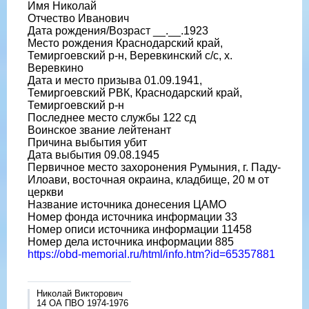
Имя Николай
Отчество Иванович
Дата рождения/Возраст __.__.1923
Место рождения Краснодарский край,
Темиргоевский р-н, Веревкинский с/с, х.
Веревкино
Дата и место призыва 01.09.1941,
Темиргоевский РВК, Краснодарский край,
Темиргоевский р-н
Последнее место службы 122 сд
Воинское звание лейтенант
Причина выбытия убит
Дата выбытия 09.08.1945
Первичное место захоронения Румыния, г. Паду-
Илоави, восточная окраина, кладбище, 20 м от
церкви
Название источника донесения ЦАМО
Номер фонда источника информации 33
Номер описи источника информации 11458
Номер дела источника информации 885
https://obd-memorial.ru/html/info.htm?id=65357881
Николай Викторович
14 ОА ПВО 1974-1976