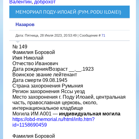
Валентин
,
доброхот
МЕМОРИАЛ ПОДУ-ИЛОАЕЙ (РУМ. PODU ILOAIEI)
Назаров
Дата: Пятница, 28 Июля 2023, 20:53:49 | Сообщение #
71
№ 149
Фамилия Боровой
Имя Николай
Отчество Иванович
Дата рождения/Возраст __.__.1923
Воинское звание лейтенант
Дата смерти 09.08.1945
Страна захоронения Румыния
Регион захоронения Яссы уезд
Место захоронения г. Поду Илоаей, центральная
часть, православная церковь, около,
интернациональное кладбище
Могила ИМ A001 —
индивидуальная могила
https://obd-memorial.ru/html/info.htm?
id=1158690459
Фамилия Боровой