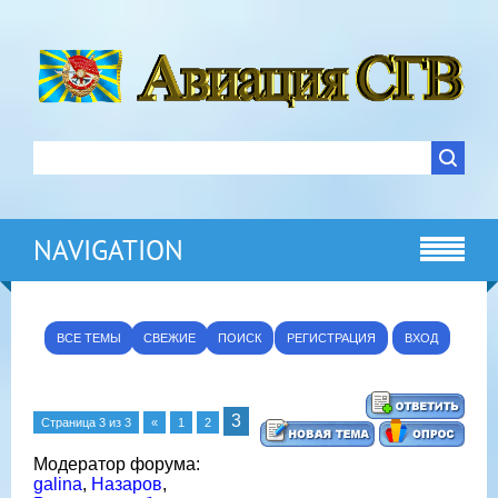
NAVIGATION
ВСЕ ТЕМЫ
СВЕЖИЕ
ПОИСК
РЕГИСТРАЦИЯ
ВХОД
3
Страница
3
из
3
«
1
2
Модератор форума:
galina
,
Назаров
,