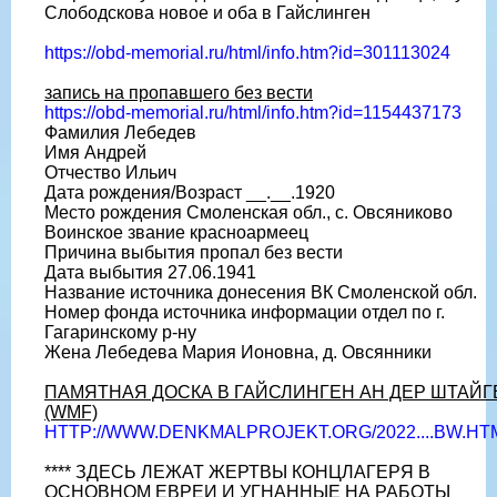
Слободскова новое и оба в Гайслинген
https://obd-memorial.ru/html/info.htm?id=301113024
запись на пропавшего без вести
https://obd-memorial.ru/html/info.htm?id=1154437173
Фамилия Лебедев
Имя Андрей
Отчество Ильич
Дата рождения/Возраст __.__.1920
Место рождения Смоленская обл., с. Овсяниково
Воинское звание красноармеец
Причина выбытия пропал без вести
Дата выбытия 27.06.1941
Название источника донесения ВК Смоленской обл.
Номер фонда источника информации отдел по г.
Гагаринскому р-ну
Жена Лебедева Мария Ионовна, д. Овсянники
ПАМЯТНАЯ ДОСКА В ГАЙСЛИНГЕН АН ДЕР ШТАЙГ
(WMF)
HTTP://WWW.DENKMALPROJEKT.ORG/2022....BW.HT
**** ЗДЕСЬ ЛЕЖАТ ЖЕРТВЫ КОНЦЛАГЕРЯ В
ОСНОВНОМ ЕВРЕИ И УГНАННЫЕ НА РАБОТЫ