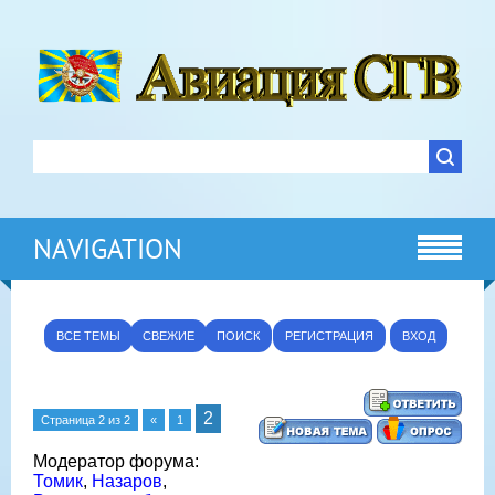
NAVIGATION
ВСЕ ТЕМЫ
СВЕЖИЕ
ПОИСК
РЕГИСТРАЦИЯ
ВХОД
2
Страница
2
из
2
«
1
Модератор форума:
Томик
,
Назаров
,