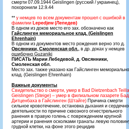
смерти 07.09.1944 Geislingen (русский / украинец),
похоронили 12.9.44
**
у немцев по всем документам прошел с ошибкой в
фамилии
Lepedjew (Лепедев)
В одном из доков место его зах. обозначено как
Гайслинген мемориальное клад. (Geislingen
Ehrenhain)
В одном из документов место рождения верно это д.
Овсянники, Смоленская обл.
, в др. доках у немцев
ошибочно Guzaniki
ПИСАТЬ Марии Лебедевой, д. Овсянники,
Смоленская обл.
Место зах. также указано как Гайслинген мемориальн
клад. (Geislingen Ehrenhain)
Важные документы
Свидетельство о смерти, умер в Bad Dietzenbach Teilla
Geislingen (Steige) – умер в филиальном лазарете Бад
Дитценбаха в Гайслинген (Штайге)
Причина смерти
сильное кровотечение, остановка дыхания и сердечно
деятельности по причине сквозного огнестрельного
ранения в правую голень с повреждением крупной
артерии и ранения осколками гранаты левую половин
грудной клетки, на фоне этого рецидив