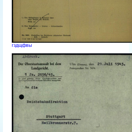
гздщфвы