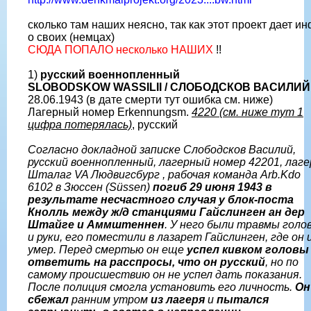
сколько там наших неясно, так как этот проект дает и
о своих (немцах)
СЮДА ПОПАЛО несколько НАШИХ
!!
1)
русский военнопленный
SLOBODSKOW WASSILII / CЛОБОДСКОВ ВАСИЛИЙ
28.06.1943 (в дате смерти тут ошибка см. ниже)
Лагерный номер Erkennungsm.
4220 (см. ниже тут 1
цифра потерялась)
, русский
Согласно докладной записке Слободсков Василий,
русский военнопленный, лагерный номер 42201, лаге
Шталаг VA Людвигсбург , рабочая команда Arb.Kdo
6102 в Зюссен (Süssen)
погиб 29 июня 1943 в
результате несчастного случая у блок-поста
Кнолль между ж/д станциями Гайслинген ан дер
Штайге и Аммштеннен
. У него были травмы голо
и руки, его поместили в лазарет Гайслинген, где он 
умер. Перед смертью он еще
успел кивком головы
ответить на расспросы, что он русский
, но по
самому происшествию он не успел дать показания.
После полиция смогла установить его личность.
Он
сбежал
ранним утром
из лагеря
и
пытался