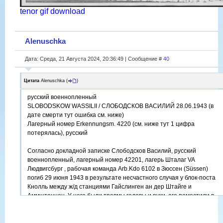
tenor gif download
Alenuschka
Дата: Среда, 21 Августа 2024, 20:36:49 | Сообщение #
40
Цитата
Alenuschka
(
)
русский военнопленный
SLOBODSKOW WASSILII / CЛОБОДСКОВ ВАСИЛИЙ 28.06.1943 (в
дате смерти тут ошибка см. ниже)
Лагерный номер Erkennungsm. 4220 (см. ниже тут 1 цифра
потерялась), русский
Согласно докладной записке Слободсков Василий, русский
военнопленный, лагерный номер 42201, лагерь Шталаг VA
Людвигсбург , рабочая команда Arb.Kdo 6102 в Зюссен (Süssen)
погиб 29 июня 1943 в результате несчастного случая у блок-поста
Кнолль между ж/д станциями Гайслинген ан дер Штайге и
Аммштеннен. У него были травмы головы и руки, его поместили в
лазарет Гайслинген, где он и умер. Перед смертью он еще успел
кивком головы ответить на расспросы, что он русский, но по самому
происшествию он не успел дать показания. После полиция смогла