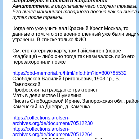
запрыгнуть в состав в направлении
Амштеттена
, в результате чего получил травмы.
Его видел машинист товарного поезда как он сидел 
путях после травмы.
Когда его уже учитывал Красный Крест Москва, то
данные о том, что это военнопленный уже были види
утрачены. В списке только ФИО.
См. его лагерную карту, там Гайслинген (новое
кладбище) – либо оно тогда так называлось либо его
перезахоронили позже
https://obd-memorial.ru/html/info.htm?id=300785532
Слободсков Василий Григорьевич, 1903 г.р., В.
Павловский,
Профессия на гражданке тракторист
Мать в девичестве Шумилина
Писать Слободсковой Ирине, Запорожская обл., райо
Каменский на Днепре, д. Каменка
https://collections.arolsen-
archives.org/de/document/70512230
https://collections.arolsen-
archives.org/de/document/70512264