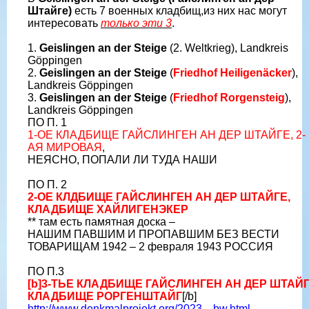
Штайге)
есть 7 военных кладбищ,из них нас могут
интересовать
только эти 3
.
1.
Geislingen an der Steige
(2. Weltkrieg), Landkreis
Göppingen
2.
Geislingen an der Steige
(
Friedhof Heiligenäcker
),
Landkreis Göppingen
3.
Geislingen an der Steige
(
Friedhof Rorgensteig
),
Landkreis Göppingen
ПО П. 1
1-ОЕ КЛАДБИЩЕ ГАЙСЛИНГЕН АН ДЕР ШТАЙГЕ, 2-
АЯ МИРОВАЯ
,
НЕЯСНО, ПОПАЛИ ЛИ ТУДА НАШИ
ПО П. 2
2-ОЕ КЛДБИЩЕ ГАЙСЛИНГЕН АН ДЕР ШТАЙГЕ,
КЛАДБИЩЕ ХАЙЛИГЕНЭКЕР
** там есть памятная доска –
НАШИМ ПАВШИМ И ПРОПАВШИМ БЕЗ ВЕСТИ
ТОВАРИЩАМ 1942 – 2 февраля 1943 РОССИЯ
ПО П.3
[b]3-ТЬЕ КЛАДБИЩЕ ГАЙСЛИНГЕН АН ДЕР ШТАЙГ
КЛАДБИЩЕ РОРГЕНШТАЙГ
[/b]
http://www.denkmalprojekt.org/2023....bw.html