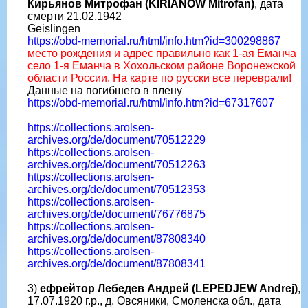
Кирьянов Митрофан (KIRIANOW Mitrofan)
, дата
смерти 21.02.1942
Geislingen
https://obd-memorial.ru/html/info.htm?id=300298867
место рождения и адрес правильно как 1-ая Еманча
село 1-я Еманча в Хохольском районе Воронежской
области России. На карте по русски все переврали!
Данные на погибшего в плену
https://obd-memorial.ru/html/info.htm?id=67317607
https://collections.arolsen-
archives.org/de/document/70512229
https://collections.arolsen-
archives.org/de/document/70512263
https://collections.arolsen-
archives.org/de/document/70512353
https://collections.arolsen-
archives.org/de/document/76776875
https://collections.arolsen-
archives.org/de/document/87808340
https://collections.arolsen-
archives.org/de/document/87808341
3)
ефрейтор Лебедев Андрей (LEPEDJEW Andrej)
,
17.07.1920 г.р., д. Овсяники, Смоленска обл., дата