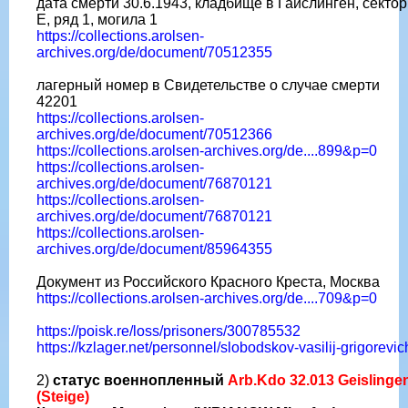
дата смерти 30.6.1943, кладбище в Гайслинген, сектор
Е, ряд 1, могила 1
https://collections.arolsen-
archives.org/de/document/70512355
лагерный номер в Свидетельстве о случае смерти
42201
https://collections.arolsen-
archives.org/de/document/70512366
https://collections.arolsen-archives.org/de....899&p=0
https://collections.arolsen-
archives.org/de/document/76870121
https://collections.arolsen-
archives.org/de/document/76870121
https://collections.arolsen-
archives.org/de/document/85964355
Документ из Российского Красного Креста, Москва
https://collections.arolsen-archives.org/de....709&p=0
https://poisk.re/loss/prisoners/300785532
https://kzlager.net/personnel/slobodskov-vasilij-grigorevic
2)
статус военнопленный
Arb.Kdo 32.013 Geislinge
(Steige)