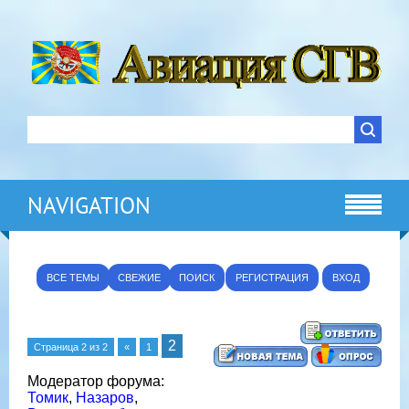
NAVIGATION
ВСЕ ТЕМЫ
СВЕЖИЕ
ПОИСК
РЕГИСТРАЦИЯ
ВХОД
2
Страница
2
из
2
«
1
Модератор форума:
Томик
,
Назаров
,