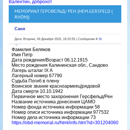
Валентин
,
доброхот
МЕМОРИАЛ ГЕРСФЕЛЬД/ РЕН (НЕМ.GERSFELD (
RHÖN))
Саня
Дата: Вторник, 09 Декабря 2025, 18:25:55 | Сообщение #
36
Фамилия Беляков
Имя Петр
Дата рождения/Возраст 06.12.1915
Место рождения Калининская обл., Сандово
Лагерь шталаг IX A
Лагерный номер 67790
Судьба Погиб в плену
Воинское звание красноармеец|рядовой
Дата смерти 10.10.1942
Первичное место захоронения Герсфельд/Рен
Название источника донесения ЦАМО
Номер фонда источника информации 58
Номер описи источника информации 977532
Номер дела источника информации 73
https://obd-memorial.ru/html/info.htm?id=301204060