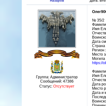
Назаров
Дата: Вто
Олег90
№ 35/2
Фамили
Имя Ел
Отчест
Воинско
Дата см
Страна
Регион
Место з
Могила 
https://
Фамили
Имя Ел
Группа: Администратор
Отчест
Сообщений:
47386
Дата ро
Статус:
Отсутствует
Место р
Дата и 
Последн
Воинско
Причин