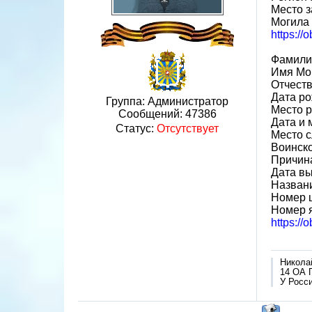
Место з
Могила 
https://
Фамили
Имя Мо
Отчест
Дата ро
Группа: Администратор
Место р
Сообщений:
47386
Дата и 
Статус:
Отсутствует
Место с
Воинско
Причин
Дата вы
Назван
Номер 
Номер 
https:/
Никола
14 ОА 
У Росси