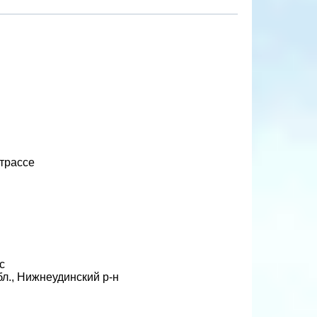
штрассе
с
л., Нижнеудинский р-н