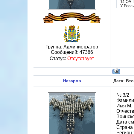
14 ОА 
У Росси
Группа: Администратор
Сообщений:
47386
Статус:
Отсутствует
Назаров
Дата: Вто
№ 3/2
Фамили
Имя М.
Отчеств
Воинско
Дата см
Страна
Регион