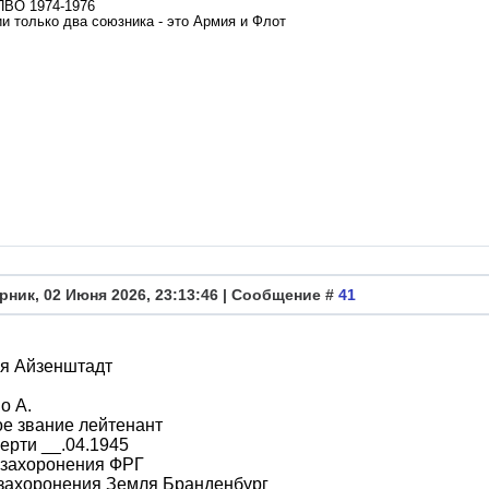
ПВО 1974-1976
и только два союзника - это Армия и Флот
рник, 02 Июня 2026, 23:13:46 | Сообщение #
41
я Айзенштадт
о А.
е звание лейтенант
ерти __.04.1945
 захоронения ФРГ
 захоронения Земля Бранденбург