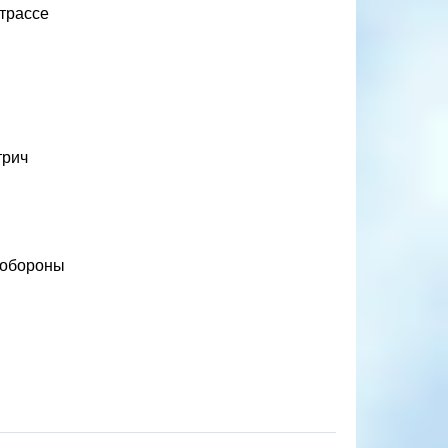
штрассе
трич
 обороны