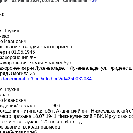
рник, 02 Июня 2026, 00:53:14 | Сообщение #
39
60
,
я Трухин
изар
во Иванович
е звание гвардии красноармеец
ерти 01.05.1945
 захоронения ФРГ
 захоронения Земля Бранденбург
ахоронения р-н Лукенвальде, г. Лукенвальде, ул. Фриденс 
ряд 3 могила 35
obd-memorial.ru/html/info.htm?id=250032084
я Трухин
изар
во Иванович
ждения/Возраст __.__.1906
ождения Читинская обл., Акшинский р-н, Нижеульхенский с/
место призыва 18.07.1941 Нижнеудинский РВК, Иркутская об
ее место службы 125 гв. ап 54 гв. сд
е звание гв. красноармеец
а выбытия погиб