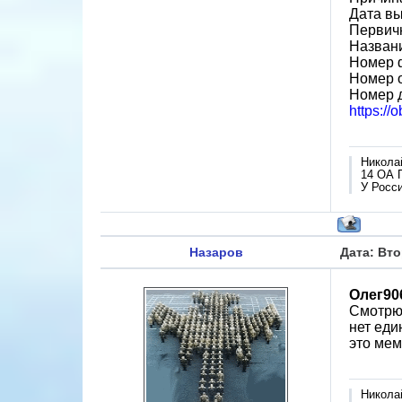
Дата вы
Первичн
Назван
Номер 
Номер 
Номер 
https:/
Никола
14 ОА 
У Росси
Назаров
Дата: Вто
Олег90
Смотрю
нет еди
это мем
Никола