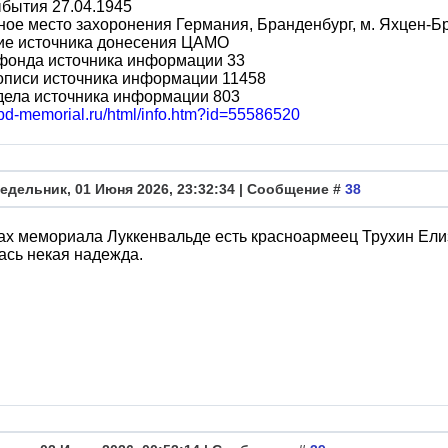
бытия 27.04.1945
ое место захоронения Германия, Бранденбург, м. Яхцен-Бр
ие источника донесения ЦАМО
фонда источника информации 33
описи источника информации 11458
дела источника информации 803
obd-memorial.ru/html/info.htm?id=55586520
едельник, 01 Июня 2026, 23:32:34 | Сообщение #
38
ах мемориала Луккенвальде есть красноармеец Трухин Елиз
сь некая надежда.