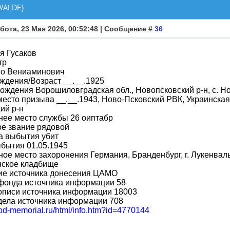
WALDE)
бота, 23 Мая 2026, 00:52:48 | Сообщение #
36
я Гусаков
тр
во Вениаминович
ждения/Возраст __.__.1925
ождения Ворошиловградская обл., Новопсковский р-н, с. Н
место призыва __.__.1943, Ново-Псковский РВК, Украинска
ий р-н
нее место службы 26 оиптабр
ое звание рядовой
а выбытия убит
бытия 01.05.1945
ое место захоронения Германия, Бранденбург, г. Лукенваль
нское кладбище
ие источника донесения ЦАМО
фонда источника информации 58
описи источника информации 18003
дела источника информации 708
obd-memorial.ru/html/info.htm?id=4770144