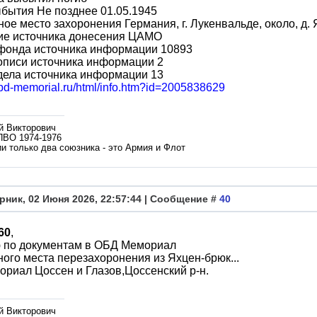
бытия Не позднее 01.05.1945
ое место захоронения Германия, г. Лукенвальде, около, д. Я
ие источника донесения ЦАМО
фонда источника информации 10893
описи источника информации 2
дела источника информации 13
/obd-memorial.ru/html/info.htm?id=2005838629
й Викторович
ПВО 1974-1976
и только два союзника - это Армия и Флот
рник, 02 Июня 2026, 22:57:44 | Сообщение #
40
60
,
 по документам в ОБД Мемориал
ного места перезахоронения из Яхцен-брюк...
ориал Цоссен и Глазов,Цоссенский р-н.
й Викторович