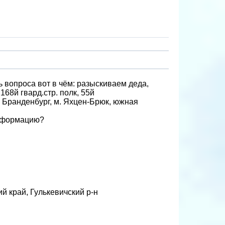
 вопроса вот в чём: разыскиваем деда,
168й гвард.стр. полк, 55й
е Бранденбург, м. Яхцен-Брюк, южная
информацию?
й край, Гулькевичский р-н