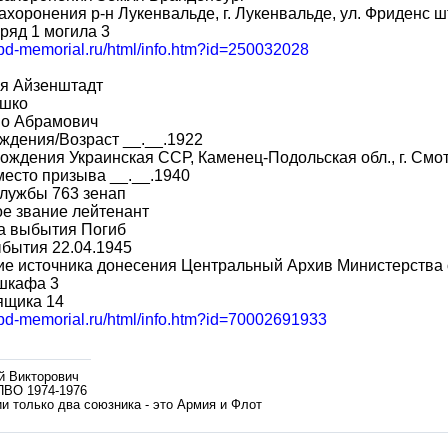
ахоронения р-н Лукенвальде, г. Лукенвальде, ул. Фриденс 
ряд 1 могила 3
obd-memorial.ru/html/info.htm?id=250032028
я Айзенштадт
шко
во Абрамович
ждения/Возраст __.__.1922
ождения Украинская ССР, Каменец-Подольская обл., г. Смо
место призыва __.__.1940
лужбы 763 зенап
е звание лейтенант
а выбытия Погиб
бытия 22.04.1945
ие источника донесения Центральный Архив Министерства
шкафа 3
ящика 14
/obd-memorial.ru/html/info.htm?id=70002691933
й Викторович
ПВО 1974-1976
и только два союзника - это Армия и Флот