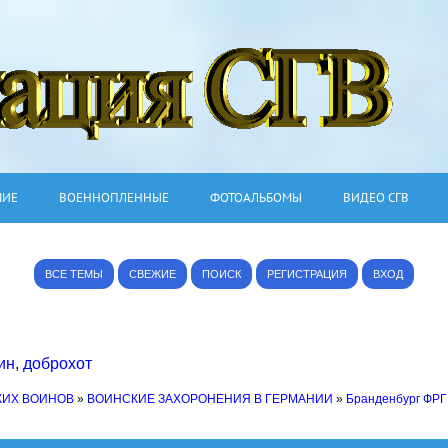
ШИЕ
ВОЕННОПЛЕННЫЕ
ФОТОАЛЬБОМЫ
ВИДЕО СГВ
ВСЕ ТЕМЫ
СВЕЖИЕ
ПОИСК
РЕГИСТРАЦИЯ
ВХОД
ин
,
доброхот
КИХ ВОИНОВ
»
ВОИНСКИЕ ЗАХОРОНЕНИЯ В ГЕРМАНИИ
»
Бранденбург ФРГ