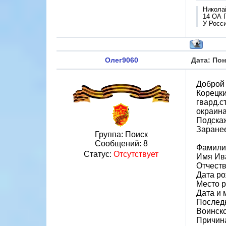
Никола
14 ОА 
У Росси
Олег9060
Дата: Пон
Доброй 
Корецки
гвард.с
окраина
Подскаж
Заране
Группа: Поиск
Сообщений:
8
Фамили
Статус:
Отсутствует
Имя Ив
Отчест
Дата ро
Место р
Дата и 
Последн
Воинско
Причин