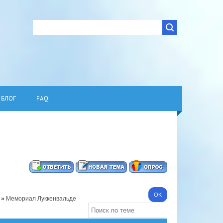
БЛОГ
FAQ
»
Мемориал Луккенвальде