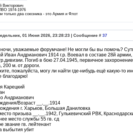
й Викторович
ПВО 1974-1976
и только два союзника - это Армия и Флот
едельник, 01 Июня 2026, 23:28:23 | Сообщение #
37
ночи, уважаемые форумчане! Не могли бы вы помочь? Суть
й Иван Андрианович 1914 г.р. Воевал в составе 28й армии, 
тр.дивизии. Погиб в бою 27.04.1945, первичное захоронени
, 200 м. от дороги.
ите, пожалуйста, могу ли найти где-нибудь ещё какую-то 
е благодарю!
я Карецкий
ан
во Андрианович
ждения/Возраст __.__.1914
ождения г. Харьков, Большая Даниловка
место призыва __.__.1942, Гулькевичский РВК, Краснодарски
ее место службы 55 гв. сд
е звание гв. лейтенант
а выбытия убит