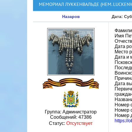
МЕМОРИАЛ ЛУККЕНВАЛЬДЕ (НЕМ. LUCKEN
Назаров
Дата: Суб
Фамили
Имя Пе
Отчест
Дата ро
Место р
Дата и 
Псковск
Послед
Воинск
Причин
Дата вы
Первичн
гражда
Назван
Номер 
Номер 
Группа: Администратор
Номер 
Сообщений:
47386
https://
Статус:
Отсутствует