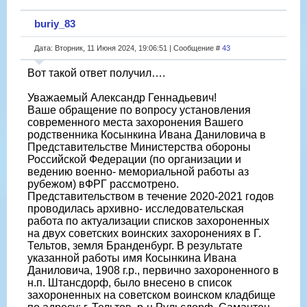
buriy_83
Дата: Вторник, 11 Июня 2024, 19:06:51 | Сообщение #
43
Вот такой ответ получил….
Уважаемый Александр Геннадьевич!
Ваше обращение по вопросу установления
современного места захоронения Вашего
родственника Косынкина Ивана Даниловича в
Представительстве Министерства обороны
Российской Федерации (по организации и
ведению военно- мемориальной работы аз
рубежом) вФРГ рассмотрено.
Представительством в течение 2020-2021 годов
проводилась архивно- исследовательская
работа по актуализации списков захороненных
на двух советских воинских захоронениях в Г.
Тельтов, земля Бранденбург. В результате
указанной работы имя Косынкина Ивана
Даниловича, 1908 г.р., первично захороненного в
н.п. Штансдорф, было внесено в список
захороненных на советском воинском кладбище