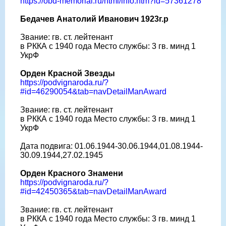
https://obd-memorial.ru/html/info.htm?id=57361278
Бедачев Анатолий Иванович 1923г.р
Звание: гв. ст. лейтенант
в РККА с 1940 года Место службы: 3 гв. минд 1
УкрФ
Орден Красной Звезды
https://podvignaroda.ru/?
#id=46290054&tab=navDetailManAward
Звание: гв. ст. лейтенант
в РККА с 1940 года Место службы: 3 гв. минд 1
УкрФ
Дата подвига: 01.06.1944-30.06.1944,01.08.1944-
30.09.1944,27.02.1945
Орден Красного Знамени
https://podvignaroda.ru/?
#id=42450365&tab=navDetailManAward
Звание: гв. ст. лейтенант
в РККА с 1940 года Место службы: 3 гв. минд 1