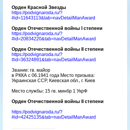
Орден Красной Звезды
https://podvignaroda.ru/?
#id=11643113&tab=navDetailManAward
Орден Отечественной войны I степени
https://podvignaroda.ru/?
#id=20834220&tab=navDetailManAward
Орден Отечественной войны II степени
https://podvignaroda.ru/?
#id=36324891&tab=navDetailManAward
Звание: гв. майор
в РККА с 06.1941 года Место призыва:
Украинская ССР, Киевская обл., г. Киев
Место службы: 15 гв. минбр 1 УкрФ
Орден Отечественной войны II степени
https://podvignaroda.ru/?
#id=42425135&tab=navDetailManAward