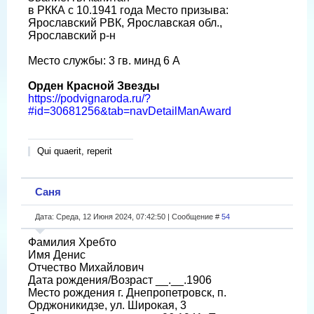
в РККА с 10.1941 года Место призыва:
Ярославский РВК, Ярославская обл.,
Ярославский р-н
Место службы: 3 гв. минд 6 А
Орден Красной Звезды
https://podvignaroda.ru/?
#id=30681256&tab=navDetailManAward
Qui quaerit, reperit
Саня
Дата: Среда, 12 Июня 2024, 07:42:50 | Сообщение #
54
Фамилия Хребто
Имя Денис
Отчество Михайлович
Дата рождения/Возраст __.__.1906
Место рождения г. Днепропетровск, п.
Орджоникидзе, ул. Широкая, 3