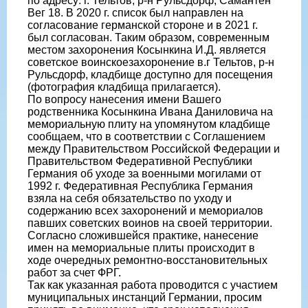
по адресу: г. Тельтов, р-н Рульсдорф, Самантен
Вег 18. В 2020 г. список был направлен на
согласование германской стороне и в 2021 г.
был согласован. Таким образом, современным
местом захоронения Косынкина И.Д. является
советское воинскоезахоронение в.г Тельтов, р-н
Рульсдорф, кладбище доступно для посещения
(фотография кладбища прилагается).
По вопросу нанесения имени Вашего
родственника Косынкина Ивана Даниловича на
мемориальную плиту на упомянутом кладбище
сообщаем, что в соответствии с Соглашением
между Правительством Российской Федерации и
Правительством Федеративной Республики
Германия об уходе за военными могилами от
1992 г. Федеративная Республика Германия
взяла на себя обязательство по уходу и
содержанию всех захоронений и мемориалов
павших советских воинов на своей территории.
Согласно сложившейся практике, нанесение
имен на мемориальные плиты происходит в
ходе очередных ремонтно-восстановительных
работ за счет ФРГ.
Так как указанная работа проводится с участием
муниципальных инстанций Германии, просим