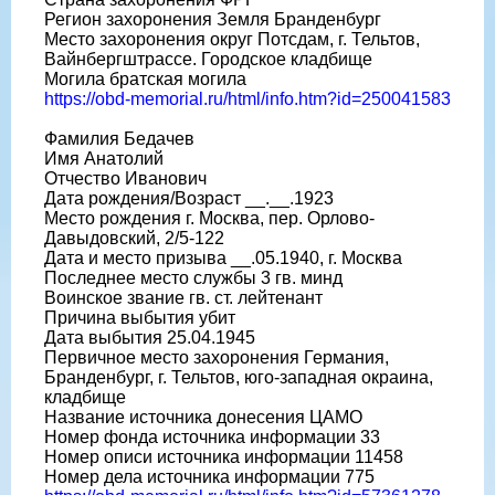
Регион захоронения Земля Бранденбург
Место захоронения округ Потсдам, г. Тельтов,
Вайнбергштрассе. Городское кладбище
Могила братская могила
https://obd-memorial.ru/html/info.htm?id=250041583
Фамилия Бедачев
Имя Анатолий
Отчество Иванович
Дата рождения/Возраст __.__.1923
Место рождения г. Москва, пер. Орлово-
Давыдовский, 2/5-122
Дата и место призыва __.05.1940, г. Москва
Последнее место службы 3 гв. минд
Воинское звание гв. ст. лейтенант
Причина выбытия убит
Дата выбытия 25.04.1945
Первичное место захоронения Германия,
Бранденбург, г. Тельтов, юго-западная окраина,
кладбище
Название источника донесения ЦАМО
Номер фонда источника информации 33
Номер описи источника информации 11458
Номер дела источника информации 775