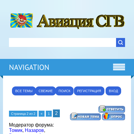
NAVIGATION
ВСЕ ТЕМЫ
СВЕЖИЕ
ПОИСК
РЕГИСТРАЦИЯ
ВХОД
2
Страница
2
из
2
«
1
Модератор форума:
Томик
,
Назаров
,