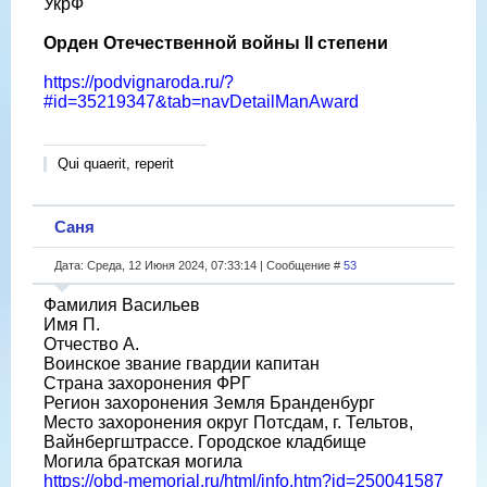
УкрФ
Орден Отечественной войны II степени
https://podvignaroda.ru/?
#id=35219347&tab=navDetailManAward
Qui quaerit, reperit
Саня
Дата: Среда, 12 Июня 2024, 07:33:14 | Сообщение #
53
Фамилия Васильев
Имя П.
Отчество А.
Воинское звание гвардии капитан
Страна захоронения ФРГ
Регион захоронения Земля Бранденбург
Место захоронения округ Потсдам, г. Тельтов,
Вайнбергштрассе. Городское кладбище
Могила братская могила
https://obd-memorial.ru/html/info.htm?id=250041587