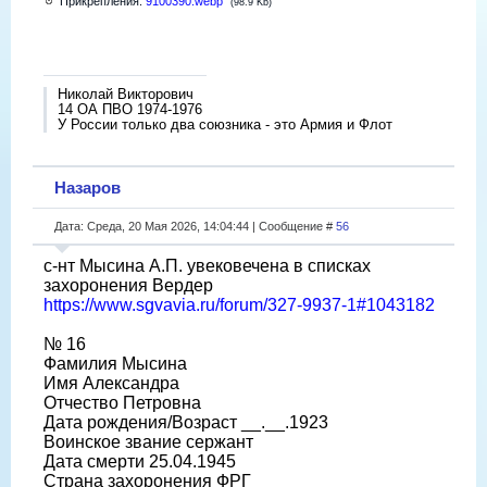
Прикрепления:
9100390.webp
(98.9 Kb)
Николай Викторович
14 ОА ПВО 1974-1976
У России только два союзника - это Армия и Флот
Назаров
Дата: Среда, 20 Мая 2026, 14:04:44 | Сообщение #
56
с-нт Мысина А.П. увековечена в списках
захоронения Вердер
https://www.sgvavia.ru/forum/327-9937-1#1043182
№ 16
Фамилия Мысина
Имя Александра
Отчество Петровна
Дата рождения/Возраст __.__.1923
Воинское звание сержант
Дата смерти 25.04.1945
Страна захоронения ФРГ